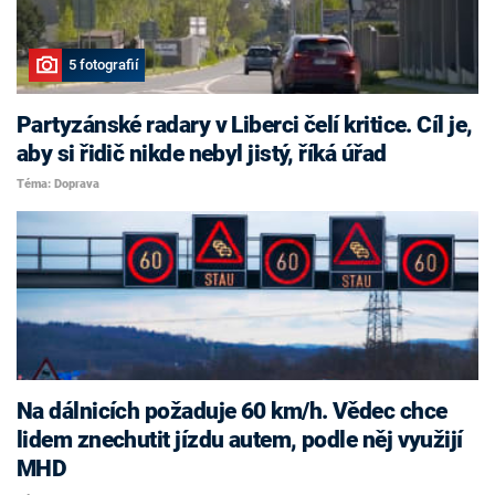
5 fotografií
Partyzánské radary v Liberci čelí kritice. Cíl je,
aby si řidič nikde nebyl jistý, říká úřad
Téma: Doprava
Na dálnicích požaduje 60 km/h. Vědec chce
lidem znechutit jízdu autem, podle něj využijí
MHD