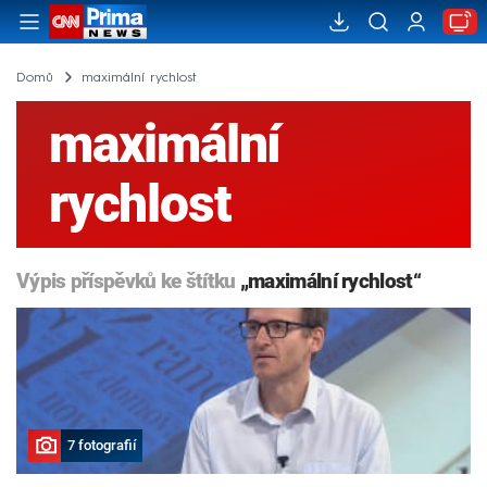
Domů
maximální rychlost
maximální
rychlost
Výpis příspěvků ke štítku
„maximální rychlost“
7 fotografií