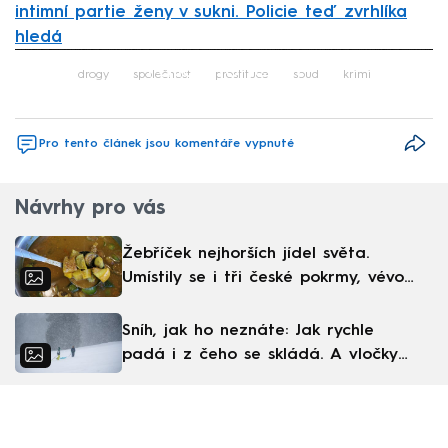
intimní partie ženy v sukni. Policie teď zvrhlíka
hledá
Failed to fetch
drogy
společnost
prostituce
soud
krimi
Pro tento článek jsou komentáře vypnuté
Návrhy pro vás
Žebříček nejhorších jídel světa.
Umístily se i tři české pokrmy, vévodí
skandinávská kuchyně
Sníh, jak ho neznáte: Jak rychle
padá i z čeho se skládá. A vločky
nejsou bílé