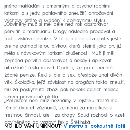
jiného nakládání s omamnými a psychotropními
látkami a s jedy, pohlavního zneužití, ohrožování
výchovy dítěte a svádění k pohlavnímu styku.
„Obviněný muž si měl déle než rok obstarávat
pervitin a marihuanu. Drogy následně prodával a
takto získával peníze. V té době se seznámil s ještě
ani ne patnáctiletou dívkou, která, stejně jako on, již
měla s návykovými látkami zkušenosti. Muž jí měl
zejména pervitin obstarávat a někdy i aplikovat
nitrožilně,“ řekla mluvčí. Dodala, že po ní nechtěl
žádné peníze. Řekl si ale o sex, přestože znal dívčin
věk. Školačka, jejíž závislost na drogách takto zneužil,
mu za poskytnuté zboží pak několik dalších měsíců
sexem pravidelně platila.
„Policistům není muž neznámý, v rejstříku trestů má
téměř dvacet záznamů, zejména za majetkovou
trestnou činnost, ale i za drogy. Soud rozhodl o vzetí
obviněného do vazby,“ řekla Štětínská.
MOHLO VÁM UNIKNOUT:
V metru si pokoutně fotil