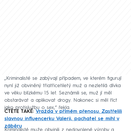
„Kriminalisté se zabývají případem, ve kterém figurují
nyní již obviněný třiatřicetiletý muž a nezletilá dívka
ve věku blízkému 15 let. Seznámili se, muž jí měl
obstarávat a aplikovat drogy. Nakonec si měl říct
jako protislužbu o sex,“ řekla.
ČTĚTE TAKÉ:
Vražda v přímém přenosu. Zastřelili
slavnou influencerku Valerii, pachatel se mihl v
záběru
Kriminalisté muže obvinili z nedovolené výroby a