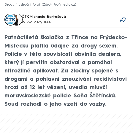
Drogy (ilustrační foto)
Zdroj: Profimedia.cz
ČTK
,
Michaela Bartošová
15. kvě 2025, 11:44
Patnáctiletá školačka z Třince na Frýdecko-
Místecku platila údajně za drogy sexem.
Policie v této souvislosti obvinila dealera,
který jí pervitin obstarával a pomáhal
nitrožilně aplikovat. Za zločiny spojené s
drogami a pohlavní zneužívání recidivistovi
hrozí až 12 let vězení, uvedla mluvčí
moravskoslezské policie Soňa Štětínská.
Soud rozhodl o jeho vzetí do vazby.