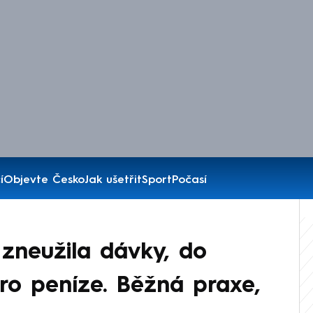
í
Objevte Česko
Jak ušetřit
Sport
Počasí
 zneužila dávky, do
pro peníze. Běžná praxe,