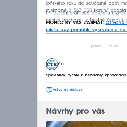
loňského roku do současné doby maje
minimálně 2 563 000 korun,“ dodala 
Při osobní prohlídce policie u cizin
peníze pocházejí z trestné činnosti, j
MOHLO BY VÁS ZAJÍMAT:
Otřesná s
místo aby pomohli, vykrvácela na
Fa
peníze
policie
ČTK
Spolehlivý, rychlý a nezávislý zpravodajs
Vstup do diskuze
Návrhy pro vás