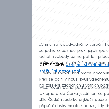
„Cizinci se k podvodnému čerpání hum
se jedná o běžnou praxi jejich spolu
odnětí svobody až na pět let, přípa
veškeré neoprávněně čerpané humanit
ČTĚTE TAKÉ:
Ukrajinci stříleli na 
stěžují si odsouzení
Dávky přiznává úřad práce občanům 
kteří se ocitli v nouzi kvůli válečné
na zajištění základních životních pot
Vyšetřovaní cizinci podle policie lživ
Ukrajině a do Česka jezdili jen čerpa
„Do České republiky přijížděli pouz
připsání dávky hmotné nouze, kdy t