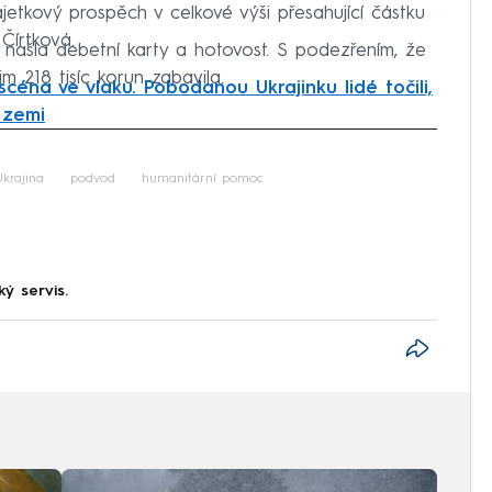
tkový prospěch v celkové výši přesahující částku
Čírtková.
ců našla debetní karty a hotovost. S podezřením, že
im 218 tisíc korun zabavila.
céna ve vlaku. Pobodanou Ukrajinku lidé točili,
 zemi
iled to fetch
Ukrajina
podvod
humanitární pomoc
ký servis.