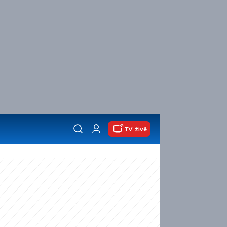
TV živě