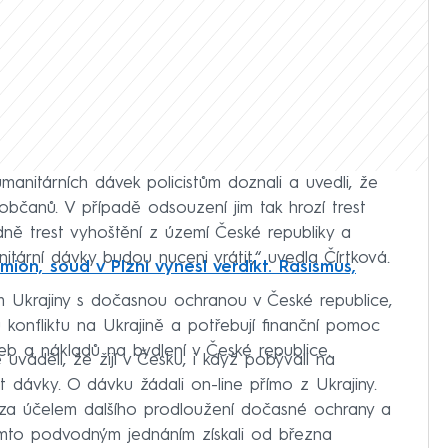
anitárních dávek policistům doznali a uvedli, že
občanů. V případě odsouzení jim tak hrozí trest
dně trest vyhoštění z území České republiky a
ární dávky budou nuceni vrátit,“ uvedla Čírtková.
kamion, soud v Plzni vynesl verdikt. Rasismus,
Ukrajiny s dočasnou ochranou v České republice,
mu konfliktu na Ukrajině a potřebují finanční pomoc
řeb a nákladů na bydlení v České republice.
ě uváděli, že žijí v Česku, i když pobývali na
t dávky. O dávku žádali on-line přímo z Ukrajiny.
e za účelem dalšího prodloužení dočasné ochrany a
ímto podvodným jednáním získali od března