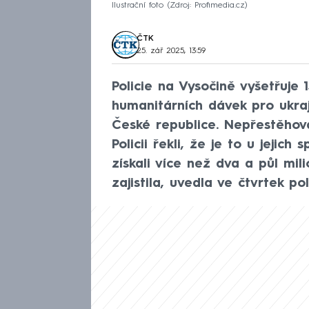
Ilustrační foto
Zdroj: Profimedia.cz
ČTK
25. zář 2025, 13:59
Policie na Vysočině vyšetřuje 1
humanitárních dávek pro ukra
České republice. Nepřestěhoval
Policii řekli, že je to u jeji
získali více než dva a půl mil
zajistila, uvedla ve čtvrtek po