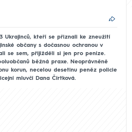
3 Ukrajinců, kteří se přiznali ke zneužití
jinské občany s dočasnou ochranou v
i se sem, přijížděli si jen pro peníze.
ch spoluobčanů běžná praxe. Neoprávněně
ionu korun, necelou desetinu peněz policie
licejní mluvčí Dana Čírtková.