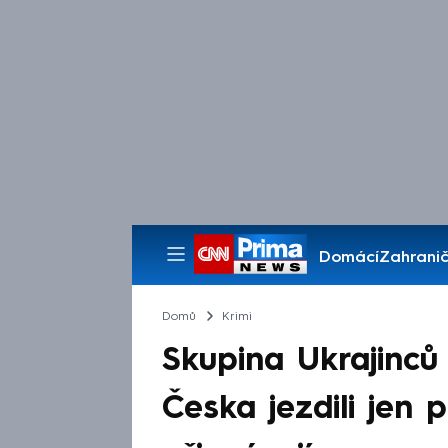
Domácí
Zahranič
Pořady
Domů
Krimi
Skupina Ukrajinců
Česka jezdili jen 