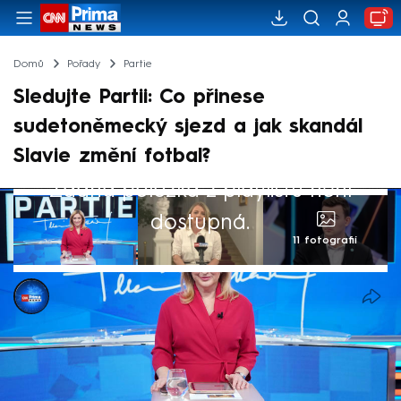
Domů
Pořady
Partie
Sledujte Partii: Co přinese
sudetoněmecký sjezd a jak skandál
Slavie změní fotbal?
Žádná položka z playlistu není
dostupná.
11 fotografií
CNN Prima NEWS
Akt. 17. kvě 2026, 10:23
• 16. kvě 2026, 12:43
Co přinese sudetoněmecký sněm v Brně?
Smíření, nebo rozbroje? Na to hledala