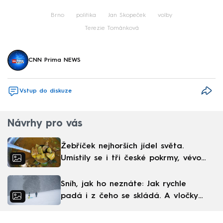
Failed to fetch
Brno
politika
Jan Skopeček
volby
Terezie Tománková
CNN Prima NEWS
Vstup do diskuze
Návrhy pro vás
Žebříček nejhorších jídel světa.
Umístily se i tři české pokrmy, vévodí
skandinávská kuchyně
Sníh, jak ho neznáte: Jak rychle
padá i z čeho se skládá. A vločky
nejsou bílé