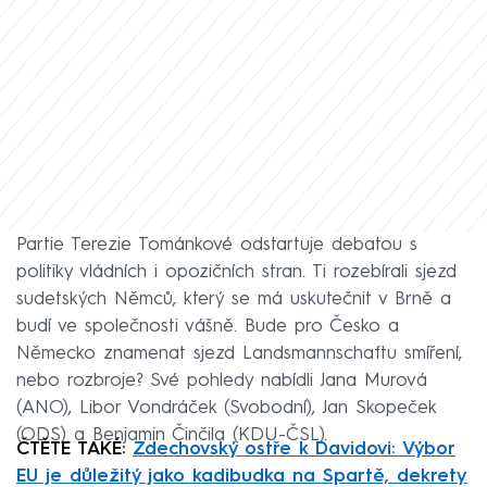
Partie Terezie Tománkové odstartuje debatou s
politiky vládních i opozičních stran. Ti rozebírali sjezd
sudetských Němců, který se má uskutečnit v Brně a
budí ve společnosti vášně. Bude pro Česko a
Německo znamenat sjezd Landsmannschaftu smíření,
nebo rozbroje? Své pohledy nabídli Jana Murová
(ANO), Libor Vondráček (Svobodní), Jan Skopeček
(ODS) a Benjamin Činčila (KDU-ČSL).
ČTĚTE TAKÉ:
Zdechovský ostře k Davidovi: Výbor
EU je důležitý jako kadibudka na Spartě, dekrety