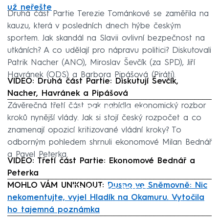
už neřešte
Druhá část Partie Terezie Tománkové se zaměřila na
kauzu, která v posledních dnech hýbe českým
sportem. Jak skandál na Slavii ovlivní bezpečnost na
utkáních? A co udělají pro nápravu politici? Diskutovali
Patrik Nacher (ANO), Miroslav Ševčík (za SPD), Jiří
Havránek (ODS) a Barbora Pipášová (Piráti).
VIDEO: Druhá část Partie: Diskutují Ševčík,
Nacher, Havránek a Pipášová
Závěrečná třetí část pak nabídla ekonomický rozbor
Failed to fetch
kroků nynější vlády. Jak si stojí český rozpočet a co
znamenají opozicí kritizované vládní kroky? To
odborným pohledem shrnuli ekonomové Milan Bednář
a Pavel Peterka.
VIDEO: Třetí část Partie: Ekonomové Bednář a
Peterka
MOHLO VÁM UNIKNOUT:
Failed to fetch
Dusno ve Sněmovně: Nic
nekomentujte, vyjel Hladík na Okamuru. Vytočila
ho tajemná poznámka