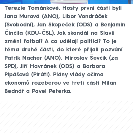
odpověď široká politická debata v Partii
Terezie Tománkové. Hosty první části byli
Jana Murová (ANO), Libor Vondráček
(Svobodní), Jan Skopeček (ODS) a Benjamin
Činčila (KDU-ČSL). Jak skandál na Slavii
změní fotbal? A co udělají politici? To je
téma druhé části, do které přijali pozvání
Patrik Nacher (ANO), Miroslav Ševčík (za
SPD), Jiří Havránek (ODS) a Barbora
Pipášová (Piráti). Plány vlády očima
ekonomů rozeberou ve třetí části Milan
Bednář a Pavel Peterka.