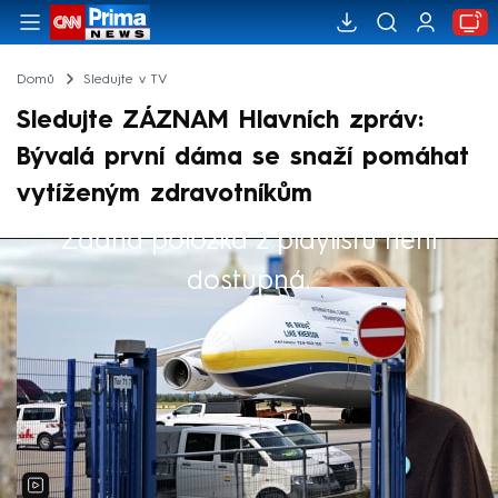
Domů
Sledujte v TV
Sledujte ZÁZNAM Hlavních zpráv:
Bývalá první dáma se snaží pomáhat
vytíženým zdravotníkům
Žádná položka z playlistu není
Výběr redakce
dostupná.