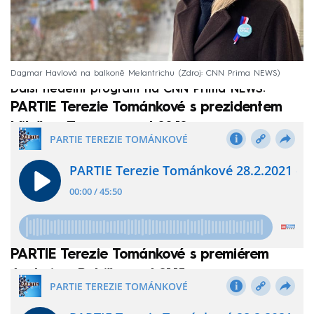
Dagmar Havlová na balkoně Melantrichu
Zdroj: CNN Prima NEWS
Další nedělní program na CNN Prima NEWS:
PARTIE Terezie Tománkové s prezidentem
Milošem Zemanem od 20:10
PARTIE Terezie Tománkové s premiérem
Andrejem Babišem od 21:15