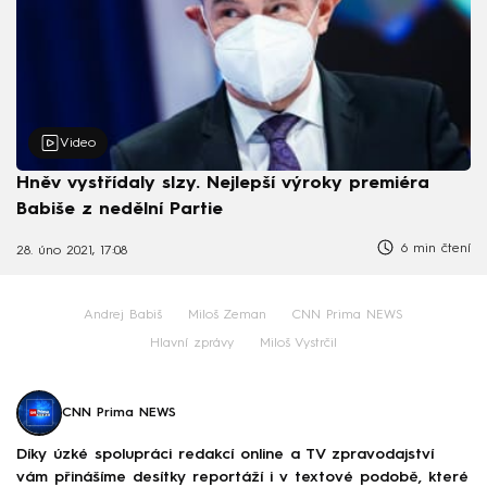
Video
Hněv vystřídaly slzy. Nejlepší výroky premiéra
Babiše z nedělní Partie
6 min čtení
28. úno 2021, 17:08
Andrej Babiš
Miloš Zeman
CNN Prima NEWS
Hlavní zprávy
Miloš Vystrčil
CNN Prima NEWS
Díky úzké spolupráci redakcí online a TV zpravodajství
vám přinášíme desítky reportáží i v textové podobě, které