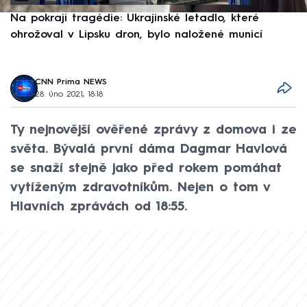
Na pokraji tragédie: Ukrajinské letadlo, které
P
ohrožoval v Lipsku dron, bylo naložené municí
e
CNN Prima NEWS
28. úno 2021, 18:18
Ty nejnovější ověřené zprávy z domova i ze
světa. Bývalá první dáma Dagmar Havlová
se snaží stejně jako před rokem pomáhat
vytíženým zdravotníkům. Nejen o tom v
Hlavních zprávách od 18:55.