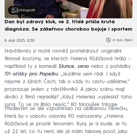
6
fotografií
Dan byl zdravý kluk, ve 2. třídě přišla krutá
diagnóza. Se zákeřnou chorobou bojuje i sportem
6 min čtení
8. dub 2025, 12:33
Návštěvníci si mohli rovněž prohlédnout originální
filmové kostýmy, ve kterých Helena Růžičková hrála –
například ty z komedií
Slunce, seno
nebo z pohádky
Tři oříšky pro Popelku
. „Jezdíme sem rádi. I když
nejsme z Jižních Čech, tak si vždy tu cestu uděláme,“
prozrazuje jeden z návštěvníků. A jakou scénu mají
diváci z filmů nejraději? „Když Helenka ‚vypleská‘ toho
syna. To se mi líbilo nejvíc,“ líčí fanoušek trilogie.
Především se ale vzpomínalo na oblíbenou herečku,
která by v sobotu oslavila 90. narozeniny. „Helena
Růžičková je prostě fenomén. Byla, je a bude. Je to
už 22 let, co tu není, ale já mám takovej pocit, jako