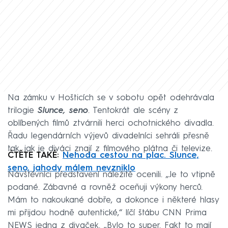
Na zámku v Hošticích se v sobotu opět odehrávala
trilogie
Slunce, seno
. Tentokrát ale scény z
oblíbených filmů ztvárnili herci ochotnického divadla.
Řadu legendárních výjevů divadelníci sehráli přesně
tak, jak je diváci znají z filmového plátna či televize.
ČTĚTE TAKÉ:
Nehoda cestou na plac. Slunce,
seno, jahody málem nevzniklo
Návštěvníci představení náležitě ocenili. „Je to vtipně
podané. Zábavné a rovněž oceňuji výkony herců.
Mám to nakoukané dobře, a dokonce i některé hlasy
mi přijdou hodně autentické,“ líčí štábu CNN Prima
NEWS jedna z divaček. „Bylo to super. Fakt to mají