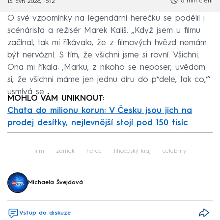
6 min čtení
13. čvn 2026, 16:12
O své vzpomínky na legendární herečku se podělil i
scénárista a režisér Marek Kališ. „Když jsem u filmu
začínal, tak mi říkávala, že z filmových hvězd nemám
být nervózní. S tím, že všichni jsme si rovní. Všichni.
Ona mi říkala: ‚Marku, z nikoho se neposer, uvědom
si, že všichni máme jen jednu díru do p*dele, tak co,‘“
usmívá se.
MOHLO VÁM UNIKNOUT:
Chata do milionu korun: V Česku jsou jich na
prodej desítky, nejlevnější stojí pod 150 tisíc
Failed to fetch
film
zámek
herec
Jihočeský kraj
celebrity
Michaela Švejdová
Vstup do diskuze