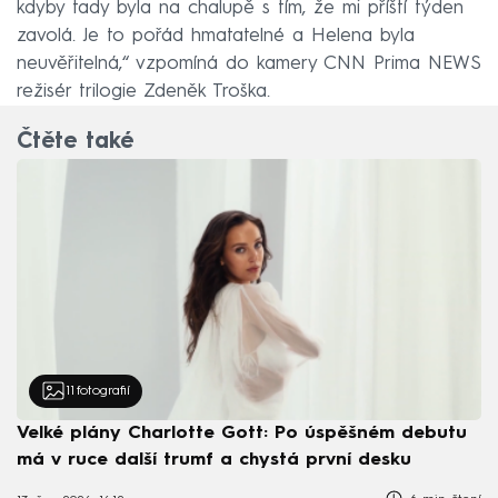
kdyby tady byla na chalupě s tím, že mi příští týden
zavolá. Je to pořád hmatatelné a Helena byla
neuvěřitelná,“ vzpomíná do kamery CNN Prima NEWS
režisér trilogie Zdeněk Troška.
Čtěte také
11
fotografií
Velké plány Charlotte Gott: Po úspěšném debutu
má v ruce další trumf a chystá první desku