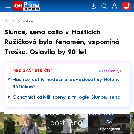
Domů
Kultura
Slunce, seno ožilo v Hošticích.
Růžičková byla fenomén, vzpomíná
Troška. Oslavila by 90 let
NEŽ ZAČNETE ČÍST
Hoštice uctily nedožité devadesátiny Heleny
Růžičkové.
Ochotníci oživili scény z trilogie Slunce, seno.
Žádná položka z playlistu není
dostupná.
10 fotografií