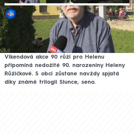
Michaela Švejdová
14. čvn 2026, 13:48
Hoštice u Volyně na Strakonicku v sobotu
ožily vzpomínkou na jednu z
nejoblíbenějších hereček české historie.
Víkendová akce 90 růží pro Helenu
připomíná nedožité 90. narozeniny Heleny
Růžičkové. S obcí zůstane navždy spjatá
díky známé trilogii Slunce, seno.