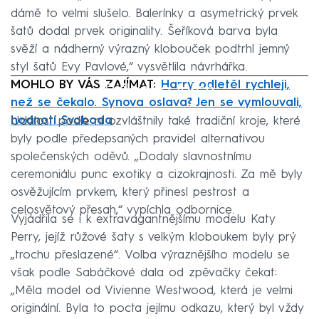
dámě to velmi slušelo. Balerínky a asymetrický prvek
šatů dodal prvek originality. Šeříková barva byla
svěží a nádherný výrazný klobouček podtrhl jemný
styl šatů Evy Pavlové,“ vysvětlila návrhářka.
MOHLO BY VÁS ZAJÍMAT:
Failed to fetch
Harry odletěl rychleji,
než se čekalo. Synova oslava? Jen se vymlouvali,
hodnotí Svoboda
Událost podle ní ozvláštnily také tradiční kroje, které
byly podle předepsaných pravidel alternativou
společenských oděvů. „Dodaly slavnostnímu
ceremoniálu punc exotiky a cizokrajnosti. Za mě byly
osvěžujícím prvkem, který přinesl pestrost a
celosvětový přesah,“ vypíchla odbornice.
Vyjádřila se i k extravagantnějšímu modelu Katy
Perry, jejíž růžové šaty s velkým kloboukem byly prý
„trochu přeslazené“. Volba výraznějšího modelu se
však podle Sabáčkové dala od zpěvačky čekat:
„Měla model od Vivienne Westwood, která je velmi
originální. Byla to pocta jejímu odkazu, který byl vždy