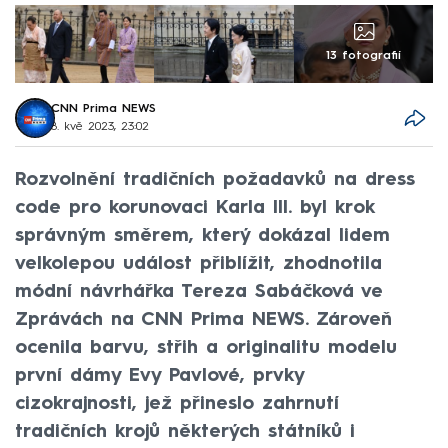
13 fotografií
CNN Prima NEWS
8. kvě 2023, 23:02
Rozvolnění tradičních požadavků na dress
code pro korunovaci Karla III. byl krok
správným směrem, který dokázal lidem
velkolepou událost přiblížit, zhodnotila
módní návrhářka Tereza Sabáčková ve
Zprávách na CNN Prima NEWS. Zároveň
ocenila barvu, střih a originalitu modelu
první dámy Evy Pavlové, prvky
cizokrajnosti, jež přineslo zahrnutí
tradičních krojů některých státníků i