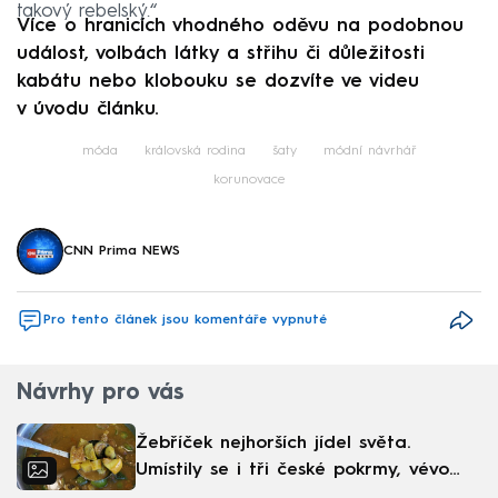
takový rebelský.“
Více o hranicích vhodného oděvu na podobnou
událost, volbách látky a střihu či důležitosti
kabátu nebo klobouku se dozvíte ve videu
v úvodu článku.
móda
královská rodina
šaty
módní návrhář
korunovace
CNN Prima NEWS
Pro tento článek jsou komentáře vypnuté
Návrhy pro vás
Žebříček nejhorších jídel světa.
Umístily se i tři české pokrmy, vévodí
skandinávská kuchyně