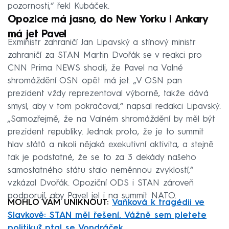
pozornosti,“ řekl Kubáček.
Opozice má jasno, do New Yorku i Ankary
má jet Pavel
Exministr zahraničí Jan Lipavský a stínový ministr
zahraničí za STAN Martin Dvořák se v reakci pro
CNN Prima NEWS shodli, že Pavel na Valné
shromáždění OSN opět má jet. „V OSN pan
prezident vždy reprezentoval výborně, takže dává
smysl, aby v tom pokračoval,“ napsal redakci Lipavský.
„Samozřejmě, že na Valném shromáždění by měl být
prezident republiky. Jednak proto, že je to summit
hlav států a nikoli nějaká exekutivní aktivita, a stejně
tak je podstatné, že se to za 3 dekády našeho
samostatného státu stalo neměnnou zvyklostí,“
vzkázal Dvořák. Opoziční ODS i STAN zároveň
podporují, aby Pavel jel i na summit NATO.
MOHLO VÁM UNIKNOUT:
Vaňková k tragédii ve
Slavkově: STAN měl řešení. Vážně sem pletete
politiku? ptal se Vondráček