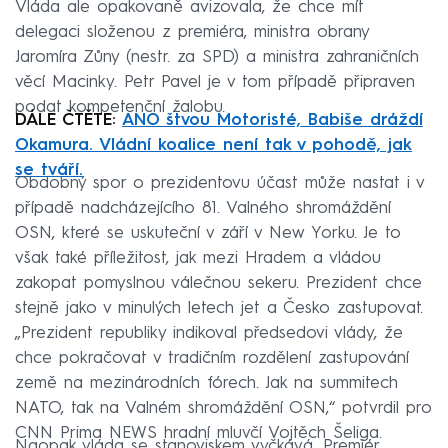
Vláda ale opakovaně avizovala, že chce mít
delegaci složenou z premiéra, ministra obrany
Jaromíra Zůny (nestr. za SPD) a ministra zahraničních
věcí Macinky. Petr Pavel je v tom případě připraven
podat kompetenční žalobu.
DÁLE ČTĚTE:
ANO štvou Motoristé, Babiše dráždí
Okamura. Vládní koalice není tak v pohodě, jak
se tváří.
Obdobný spor o prezidentovu účast může nastat i v
případě nadcházejícího 81. Valného shromáždění
OSN, které se uskuteční v září v New Yorku. Je to
však také příležitost, jak mezi Hradem a vládou
zakopat pomyslnou válečnou sekeru. Prezident chce
stejně jako v minulých letech jet a Česko zastupovat.
„Prezident republiky indikoval předsedovi vlády, že
chce pokračovat v tradičním rozdělení zastupování
země na mezinárodních fórech. Jak na summitech
NATO, tak na Valném shromáždění OSN,“ potvrdil pro
CNN Prima NEWS hradní mluvčí Vojtěch Šeliga.
Naopak vláda se stanoviskem vyčkává. Premiér