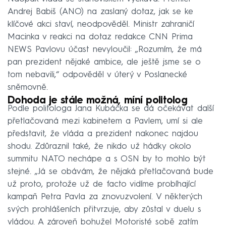
Andrej Babiš (ANO) na zaslaný dotaz, jak se ke
klíčové akci staví, neodpověděl. Ministr zahraničí
Macinka v reakci na dotaz redakce CNN Prima
NEWS Pavlovu účast nevyloučil: „Rozumím, že má
pan prezident nějaké ambice, ale ještě jsme se o
tom nebavili,“ odpověděl v úterý v Poslanecké
sněmovně.
Dohoda je stále možná, míní politolog
Podle politologa Jana Kubáčka se dá očekávat další
přetlačovaná mezi kabinetem a Pavlem, umí si ale
představit, že vláda a prezident nakonec najdou
shodu. Zdůraznil také, že nikdo už hádky okolo
summitu NATO nechápe a s OSN by to mohlo být
stejné. „Já se obávám, že nějaká přetlačovaná bude
už proto, protože už de facto vidíme probíhající
kampaň Petra Pavla za znovuzvolení. V některých
svých prohlášeních přitvrzuje, aby zůstal v duelu s
vládou. A zároveň bohužel Motoristé sobě zatím