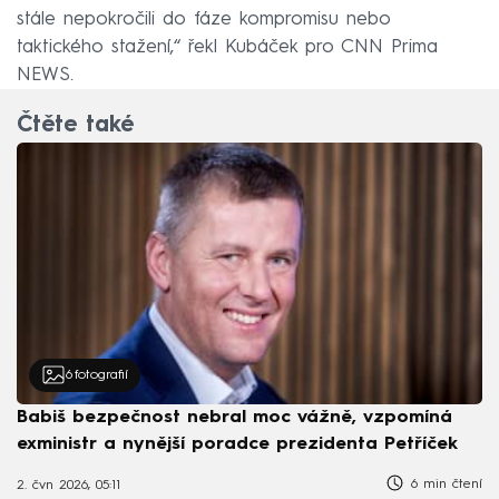
stále nepokročili do fáze kompromisu nebo
taktického stažení,“ řekl Kubáček pro CNN Prima
NEWS.
Čtěte také
6
fotografií
Babiš bezpečnost nebral moc vážně, vzpomíná
exministr a nynější poradce prezidenta Petříček
6 min čtení
2. čvn 2026, 05:11