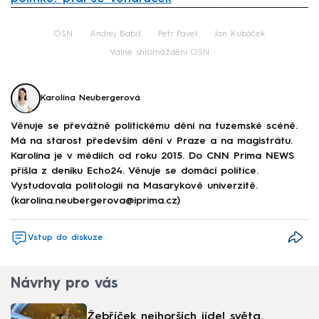
Failed to fetch
OSN
Andrej Babiš
Petr Pavel
Jan Kubáček
Valné shromáždění OSN
Karolína Neubergerová
Věnuje se převážně politickému dění na tuzemské scéně.
Má na starost především dění v Praze a na magistrátu.
Karolína je v médiích od roku 2015. Do CNN Prima NEWS
přišla z deníku Echo24. Věnuje se domácí politice.
Vystudovala politologii na Masarykově univerzitě.
(karolina.neubergerova@iprima.cz)
Vstup do diskuze
Návrhy pro vás
Žebříček nejhorších jídel světa.