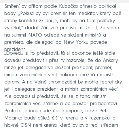
Smíření by přitom podle Kubáčka přineslo politické
body. „Pokud by byl premiér ten mediátor, který obě
strany konfliktu zklidňuje, mohl by na tom politicky
vydělat,“ dodal. Zároveň připustil možnost, že vláda
na summit NATO odjede ve složení ministrů a
premiéra, ale delegaci do New Yorku povede
prezident.
„Dovedu si to představit. Já si dokonce ještě stále
dovedu představit i přes ty rozbroje, že do Ankary
může jet delegace ve složení prezident, premiér,
ministr zahraničních věcí, nakonec možná i ministr
obrany. A na Valné shromáždění by mohla teoreticky
jet i delegace prezident a ministr zahraničních věcí.
Ale dovedu si představit, že se z toho ministr
zahraničních věcí stáhne a dá prostor prezidentovi.
Protože jednak bude čas kampaně, takže Petr
Macinka bude důležitější v terénu a v tuzemsku, a
hlavně OSN není aréna, která by byla teď středem