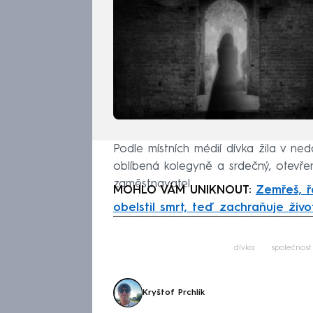
Podle místních médií dívka žila v ne
oblíbená kolegyně a srdečný, otevřen
zaměstnavatel.
MOHLO VÁM UNIKNOUT:
Zemřeš, ř
obelstil smrt, teď zachraňuje živ
Fa
dívka
společnost
Kryštof Prchlík