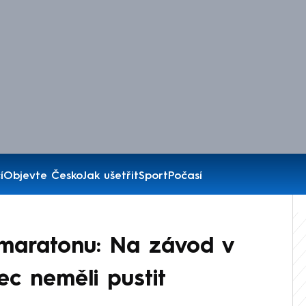
í
Objevte Česko
Jak ušetřit
Sport
Počasí
lmaratonu: Na závod v
ec neměli pustit