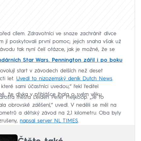
 před cílem. Zdravotníci ve snaze zachránit dívce
rém jí poskytovali první pomoc; jejich snaha však už
ávodu tak nyní čelí otázce, jak je možné, že se
dárních Star Wars. Pennington zářil i po boku
povolují start v závodech delších než deset
ti let.
Uvedl to nizozemský deník Dutch News
.
teré sami účastníci uvedou,“ řekl ředitel
é, že dívka v přihlášce lhala o svém věku.
starosta města Leiden Peter Heijkoop. „Je to
la obrovské zděšení,“ uvedl. V neděli se měl na
lometrů a dětský závod na 2,1 kilometru. Oba byly
zrušeny,
napsal server NL TIMES
.