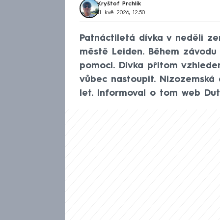
Kryštof Prchlík
11. kvě 2026, 12:50
Patnáctiletá dívka v neděli 
městě Leiden. Během závodu zk
pomoci. Dívka přitom vzhled
vůbec nastoupit. Nizozemská a
let. Informoval o tom web Du