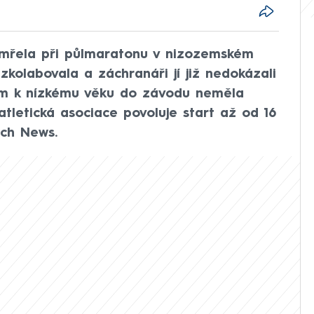
zemřela při půlmaratonu v nizozemském
olabovala a záchranáři jí již nedokázali
em k nízkému věku do závodu neměla
tletická asociace povoluje start až od 16
tch News.