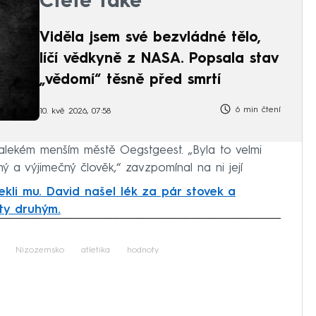
Čtěte také
Viděla jsem své bezvládné tělo,
líčí vědkyně z NASA. Popsala stav
„vědomí“ těsně před smrtí
6 min čtení
10. kvě 2026, 07:58
dalekém menším městě Oegstgeest. „Byla to velmi
ý a výjimečný člověk,“ zavzpomínal na ni její
ekli mu. David našel lék za pár stovek a
oty druhým.
iled to fetch
Nizozemsko
atletika
hodnoty