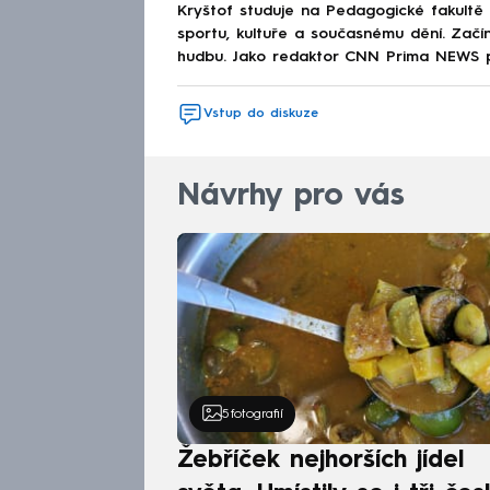
Kryštof studuje na Pedagogické fakultě a
sportu, kultuře a současnému dění. Začín
hudbu. Jako redaktor CNN Prima NEWS půs
Vstup do diskuze
Návrhy pro vás
5
fotografií
Žebříček nejhorších jídel