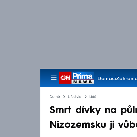
Domácí
Zahranič
Pořady
Domů
Lifestyle
Lidé
Smrt dívky na pů
Nizozemsku ji vůb