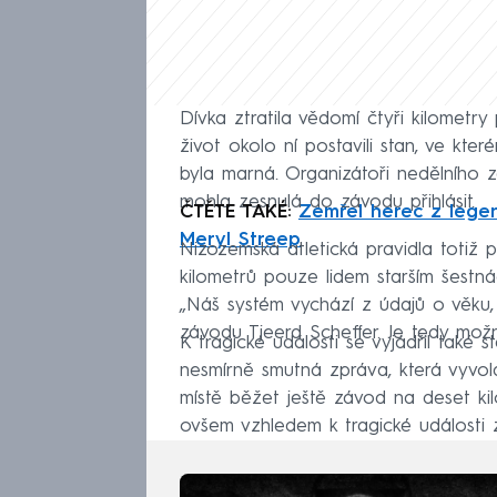
Dívka ztratila vědomí čtyři kilometry
život okolo ní postavili stan, ve kte
byla marná. Organizátoři nedělního z
mohla zesnulá do závodu přihlásit.
ČTĚTE TAKÉ:
Zemřel herec z legen
Meryl Streep
Nizozemská atletická pravidla totiž 
kilometrů pouze lidem starším šestnác
„Náš systém vychází z údajů o věku, k
závodu Tjeerd Scheffer. Je tedy možn
K tragické události se vyjádřil také 
nesmírně smutná zpráva, která vyvola
místě běžet ještě závod na deset ki
ovšem vzhledem k tragické události 