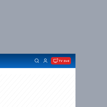
TV živě