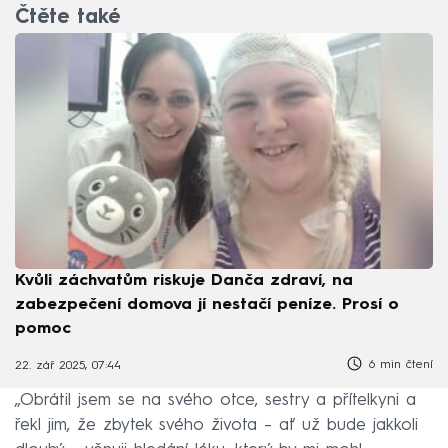
Čtěte také
Kvůli záchvatům riskuje Danča zdraví, na
zabezpečení domova jí nestačí peníze. Prosí o
pomoc
6 min čtení
22. zář 2025, 07:44
„Obrátil jsem se na svého otce, sestry a přítelkyni a
řekl jim, že zbytek svého života – ať už bude jakkoli