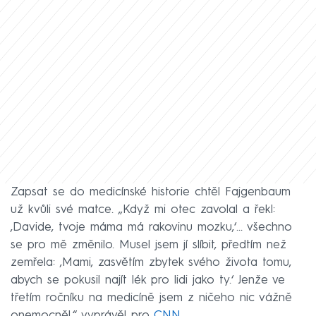
Zapsat se do medicínské historie chtěl Fajgenbaum
už kvůli své matce. „Když mi otec zavolal a řekl:
‚Davide, tvoje máma má rakovinu mozku,‘... všechno
se pro mě změnilo. Musel jsem jí slíbit, předtím než
zemřela: ‚Mami, zasvětím zbytek svého života tomu,
abych se pokusil najít lék pro lidi jako ty.‘ Jenže ve
třetím ročníku na medicíně jsem z ničeho nic vážně
onemocněl,“ vyprávěl pro
CNN
.