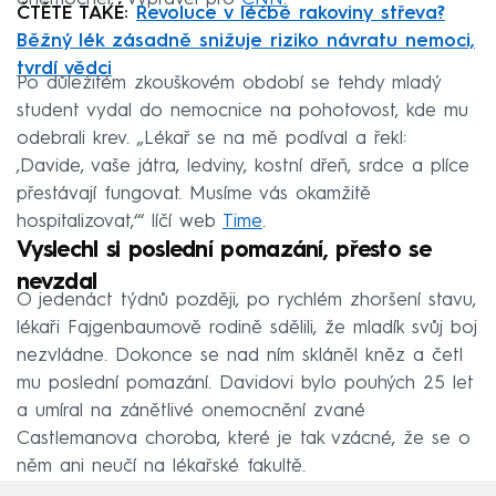
ČTĚTE TAKÉ:
Revoluce v léčbě rakoviny střeva?
Běžný lék zásadně snižuje riziko návratu nemoci,
tvrdí vědci
Po důležitém zkouškovém období se tehdy mladý
student vydal do nemocnice na pohotovost, kde mu
odebrali krev. „Lékař se na mě podíval a řekl:
‚Davide, vaše játra, ledviny, kostní dřeň, srdce a plíce
přestávají fungovat. Musíme vás okamžitě
hospitalizovat,‘“ líčí web
Time
.
Vyslechl si poslední pomazání, přesto se
nevzdal
O jedenáct týdnů později, po rychlém zhoršení stavu,
lékaři Fajgenbaumově rodině sdělili, že mladík svůj boj
nezvládne. Dokonce se nad ním skláněl kněz a četl
mu poslední pomazání. Davidovi bylo pouhých 25 let
a umíral na zánětlivé onemocnění zvané
Castlemanova choroba, které je tak vzácné, že se o
něm ani neučí na lékařské fakultě.