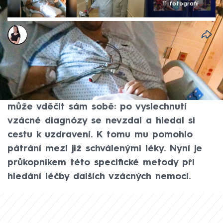
11 fotografií
Monika Kabourková
23. lis 2025, 07:57
Pětkrát byl na pokraji smrti, dnes přitom
doktor David Fajgenbaum žije plnohodnotný
život bez jakýchkoli omezení. Za život
může vděčit sám sobě: po vyslechnutí
vzácné diagnózy se nevzdal a hledal si
cestu k uzdravení. K tomu mu pomohlo
pátrání mezi již schválenými léky. Nyní je
průkopníkem této specifické metody při
hledání léčby dalších vzácných nemocí.