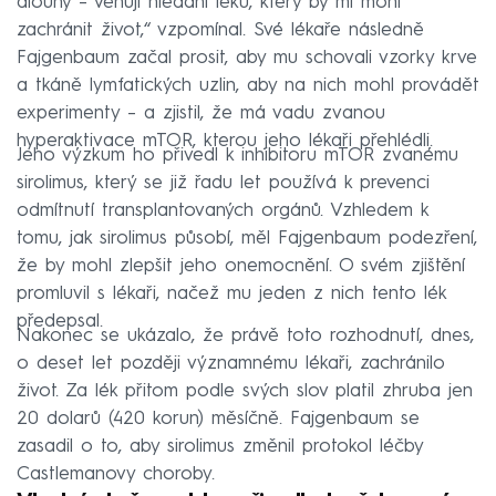
dlouhý – věnuji hledání léku, který by mi mohl
zachránit život,“ vzpomínal. Své lékaře následně
Fajgenbaum začal prosit, aby mu schovali vzorky krve
a tkáně lymfatických uzlin, aby na nich mohl provádět
experimenty – a zjistil, že má vadu zvanou
hyperaktivace mTOR, kterou jeho lékaři přehlédli.
Jeho výzkum ho přivedl k inhibitoru mTOR zvanému
sirolimus, který se již řadu let používá k prevenci
odmítnutí transplantovaných orgánů. Vzhledem k
tomu, jak sirolimus působí, měl Fajgenbaum podezření,
že by mohl zlepšit jeho onemocnění. O svém zjištění
promluvil s lékaři, načež mu jeden z nich tento lék
předepsal.
Nakonec se ukázalo, že právě toto rozhodnutí, dnes,
o deset let později významnému lékaři, zachránilo
život. Za lék přitom podle svých slov platil zhruba jen
20 dolarů (420 korun) měsíčně. Fajgenbaum se
zasadil o to, aby sirolimus změnil protokol léčby
Castlemanovy choroby.