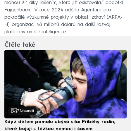
mohou žít díky řešením, která již existovala,“ podotkl
Fajgenbaum. V roce 2024 udělila Agentura pro
pokročilé výzkumné projekty v oblasti zdraví (ARPA-
H) organizaci 48 milionů dolarů na další rozvoj
platformy umělé inteligence.
Čtěte také
7
fotografií
Když dětem pomalu ubývá síla: Příběhy rodin,
které bojují s těžkou nemocí i časem