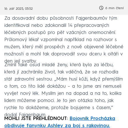
6 min čtení
16. zář 2025, 05:52
Za dosavadní dobu působnosti Fajgenbaumův tým
identifikoval nebo zdokonalil 14 přepracovaných
léčebných postupů pro pět vzácných onemocnění.
Průlomový lékař vzpomínal například na rozhovor s
mužem, který měl prospěch z nově objevené léčebné
možnosti a mohl tak doprovodit svou dceru k oltáři v
den její svatby.
Zmínil také osud mladé ženy, která byla za léčbu,
která jí zachránila život, tak vděčná, že se rozhodla
stát zdravotní sestrou. „Mám husí kůži, když přemýšlím
o tom, co tito lidé dokážou – a to jsme ani nemuseli
vyvíjet nový lék. Myslím jen na dopad a na to, kolika
lidem můžeme pomoci. Je to jen otázka toho, jak
rychle to dokážeme, protože bojujeme s časem,“
dodal Fajgenbaum.
MOHLI JSTE PŘEHLÉDNOUT:
Bojovník Procházka
obdivuje fanynku Ashley za boj s rakovinou.