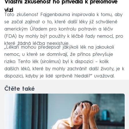
Vlastní zkušenost ho přivedla k přelomové
vizi
Tato zkušenost Fajgenbauma inspirovala k tomu, aby
se začal zajímat o to, které další léky již schválené
americkým Úřadem pro kontrolu potravin a léčiv
(FDA) by mohly být použity k léčbě řady nemocí, pro
které žádná léčba neexistuje.
„Lékaři mohou předepsat jakýkoli lék na jakoukoli
nemoc, u které se domnívají, že přínos převyšuje
riziko. Tento lék (sirolimus) byl k dispozici – kolik
dalších léků, které by mohly zachránit další životy, je k
dispozici, kdyby je lidé správně hledali?“ uvažoval.
Čtěte také