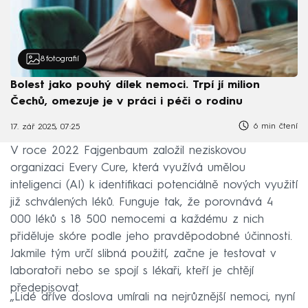
8
fotografií
Bolest jako pouhý dílek nemoci. Trpí jí milion
Čechů, omezuje je v práci i péči o rodinu
6 min čtení
17. zář 2025, 07:25
V roce 2022 Fajgenbaum založil neziskovou
organizaci Every Cure, která využívá umělou
inteligenci (AI) k identifikaci potenciálně nových využití
již schválených léků. Funguje tak, že porovnává 4
000 léků s 18 500 nemocemi a každému z nich
přiděluje skóre podle jeho pravděpodobné účinnosti.
Jakmile tým určí slibná použití, začne je testovat v
laboratoři nebo se spojí s lékaři, kteří je chtějí
předepisovat.
„Lidé dříve doslova umírali na nejrůznější nemoci, nyní