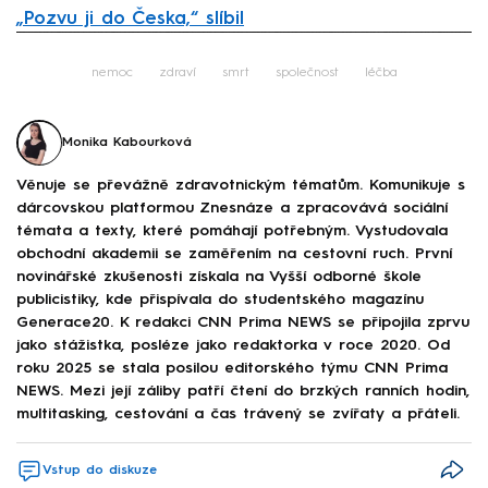
„Pozvu ji do Česka,“ slíbil
Failed to fetch
nemoc
zdraví
smrt
společnost
léčba
Monika Kabourková
Věnuje se převážně zdravotnickým tématům. Komunikuje s
dárcovskou platformou Znesnáze a zpracovává sociální
témata a texty, které pomáhají potřebným. Vystudovala
obchodní akademii se zaměřením na cestovní ruch. První
novinářské zkušenosti získala na Vyšší odborné škole
publicistiky, kde přispívala do studentského magazínu
Generace20. K redakci CNN Prima NEWS se připojila zprvu
jako stážistka, posléze jako redaktorka v roce 2020. Od
roku 2025 se stala posilou editorského týmu CNN Prima
NEWS. Mezi její záliby patří čtení do brzkých ranních hodin,
multitasking, cestování a čas trávený se zvířaty a přáteli.
Vstup do diskuze