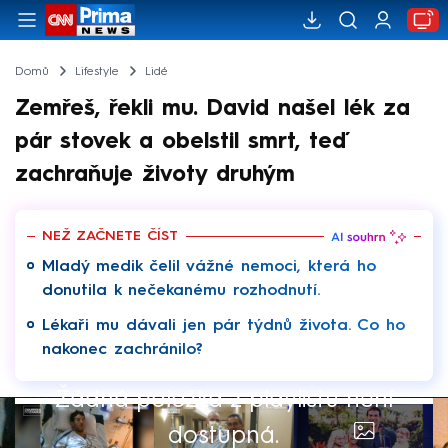
Domů
Lifestyle
Lidé
Zemřeš, řekli mu. David našel lék za
pár stovek a obelstil smrt, teď
zachraňuje životy druhým
NEŽ ZAČNETE ČÍST
Mladý medik čelil vážné nemoci, která ho
donutila k nečekanému rozhodnutí.
Lékaři mu dávali jen pár týdnů života. Co ho
nakonec zachránilo?
Žádná položka z playlistu není
dostupná.