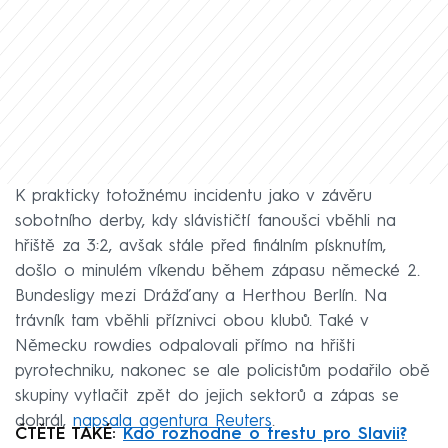
K prakticky totožnému incidentu jako v závěru
sobotního derby, kdy slávističtí fanoušci vběhli na
hřiště za 3:2, avšak stále před finálním písknutím,
došlo o minulém víkendu během zápasu německé 2.
Bundesligy mezi Drážďany a Herthou Berlín. Na
trávník tam vběhli příznivci obou klubů. Také v
Německu rowdies odpalovali přímo na hřišti
pyrotechniku, nakonec se ale policistům podařilo obě
skupiny vytlačit zpět do jejich sektorů a zápas se
dohrál,
napsala agentura Reuters
.
ČTĚTE TAKÉ:
Kdo rozhodne o trestu pro Slavii?