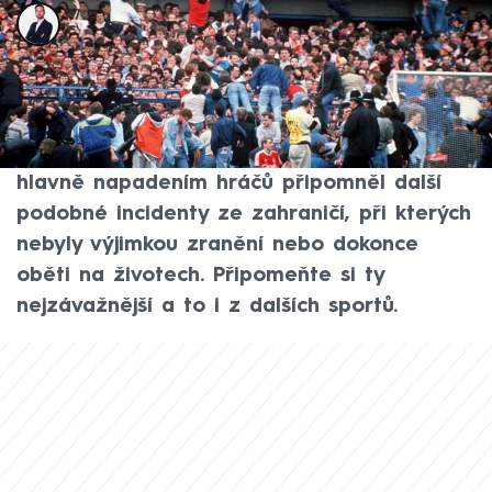
Tomáš Kačmár
11. kvě 2026, 17:33
Ostudný závěr sobotního fotbalového
derby mezi pražskými rivaly Slavií a
Spartou se stovkami fanoušků na hřišti a
hlavně napadením hráčů připomněl další
podobné incidenty ze zahraničí, při kterých
nebyly výjimkou zranění nebo dokonce
oběti na životech. Připomeňte si ty
nejzávažnější a to i z dalších sportů.