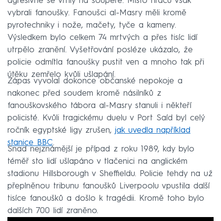
agresivně se vrhly na soupeře. Místo hráčů však
vybrali fanoušky. Fanoušci al-Masry měli kromě
pyrotechniky i nože, mačety, tyče a kameny.
Výsledkem bylo celkem 74 mrtvých a přes tisíc lidí
utrpělo zranění. Vyšetřování posléze ukázalo, že
policie odmítla fanoušky pustit ven a mnoho tak při
útěku zemřelo kvůli ušlapání.
Zápas vyvolal dokonce občanské nepokoje a
nakonec před soudem kromě násilníků z
fanouškovského tábora al-Masry stanuli i někteří
policisté. Kvůli tragickému duelu v Port Saíd byl celý
ročník egyptské ligy zrušen,
jak uvedla například
stanice BBC
.
Snad nejznámější je případ z roku 1989, kdy bylo
téměř sto lidí ušlapáno v tlačenici na anglickém
stadionu Hillsborough v Sheffieldu. Policie tehdy na už
přeplněnou tribunu fanoušků Liverpoolu vpustila další
tisíce fanoušků a došlo k tragédii. Kromě toho bylo
dalších 700 lidí zraněno.