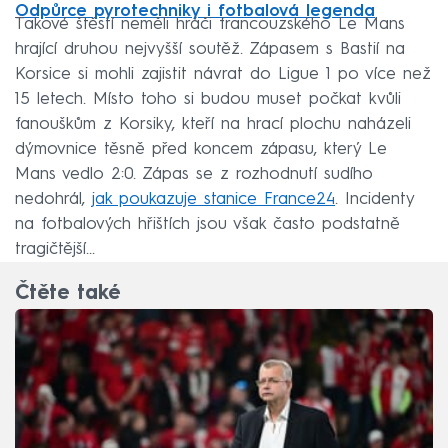
Odpůrce pyrotechniky i fotbalová legenda
Takové štěstí neměli hráči francouzského Le Mans
hrající druhou nejvyšší soutěž. Zápasem s Bastií na
Korsice si mohli zajistit návrat do Ligue 1 po více než
15 letech. Místo toho si budou muset počkat kvůli
fanouškům z Korsiky, kteří na hrací plochu naházeli
dýmovnice těsně před koncem zápasu, který Le
Mans vedlo 2:0. Zápas se z rozhodnutí sudího
nedohrál,
jak poukazuje stanice France24
. Incidenty
na fotbalových hřištích jsou však často podstatně
tragičtější...
Čtěte také