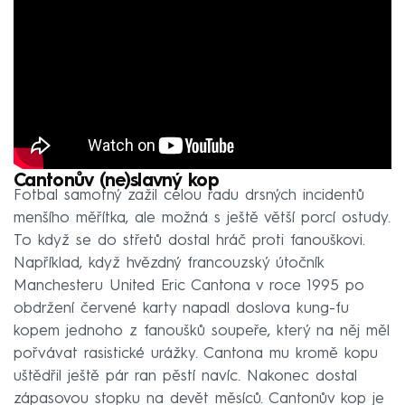
Cantonův (ne)slavný kop
Fotbal samotný zažil celou řadu drsných incidentů
menšího měřítka, ale možná s ještě větší porcí ostudy.
To když se do střetů dostal hráč proti fanouškovi.
Například, když hvězdný francouzský útočník
Manchesteru United Eric Cantona v roce 1995 po
obdržení červené karty napadl doslova kung-fu
kopem jednoho z fanoušků soupeře, který na něj měl
pořvávat rasistické urážky. Cantona mu kromě kopu
uštědřil ještě pár ran pěstí navíc. Nakonec dostal
zápasovou stopku na devět měsíců. Cantonův kop je