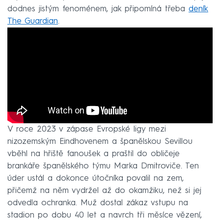
dodnes jistým fenoménem, jak připomíná třeba
deník
The Guardian
.
V roce 2023 v zápase Evropské ligy mezi
nizozemským Eindhovenem a španělskou Sevillou
vběhl na hřiště fanoušek a praštil do obličeje
brankáře španělského týmu Marka Dmitroviče. Ten
úder ustál a dokonce útočníka povalil na zem,
přičemž na něm vydržel až do okamžiku, než si jej
odvedla ochranka. Muž dostal zákaz vstupu na
stadion po dobu 40 let a navrch tři měsíce vězení,