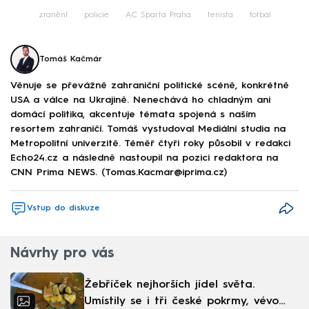
Failed to fetch
zranění
policie
AC Sparta Praha
tenista
fotbal
Tomáš Kačmár
Věnuje se převážně zahraniční politické scéně, konkrétně
USA a válce na Ukrajině. Nenechává ho chladným ani
domácí politika, akcentuje témata spojená s naším
resortem zahraničí. Tomáš vystudoval Mediální studia na
Metropolitní univerzitě. Téměř čtyři roky působil v redakci
Echo24.cz a následně nastoupil na pozici redaktora na
CNN Prima NEWS. (Tomas.Kacmar@iprima.cz)
Vstup do diskuze
Návrhy pro vás
Žebříček nejhorších jídel světa.
Umístily se i tři české pokrmy, vévodí