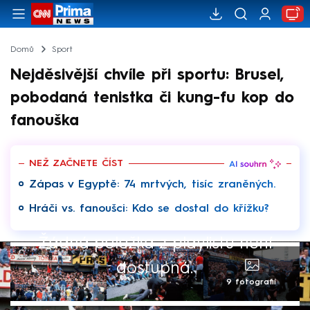
Domů
Sport
Nejděsivější chvíle při sportu: Brusel,
pobodaná tenistka či kung-fu kop do
fanouška
NEŽ ZAČNETE ČÍST
Zápas v Egyptě: 74 mrtvých, tisíc zraněných.
Hráči vs. fanoušci: Kdo se dostal do křížku?
Žádná položka z playlistu není
dostupná.
9 fotografií