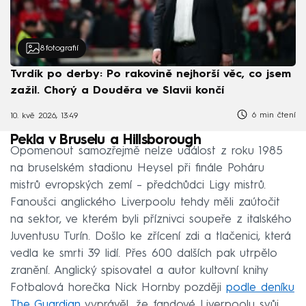
8
fotografií
Tvrdík po derby: Po rakovině nejhorší věc, co jsem
zažil. Chorý a Douděra ve Slavii končí
6 min čtení
10. kvě 2026, 13:49
Pekla v Bruselu a Hillsborough
Opomenout samozřejmě nelze událost z roku 1985
na bruselském stadionu Heysel při finále Poháru
mistrů evropských zemí – předchůdci Ligy mistrů.
Fanoušci anglického Liverpoolu tehdy měli zaútočit
na sektor, ve kterém byli příznivci soupeře z italského
Juventusu Turín. Došlo ke zřícení zdi a tlačenici, která
vedla ke smrti 39 lidí. Přes 600 dalších pak utrpělo
zranění. Anglický spisovatel a autor kultovní knihy
Fotbalová horečka Nick Hornby později
podle deníku
The Guardian
vyprávěl, že fandové Liverpoolu svůj