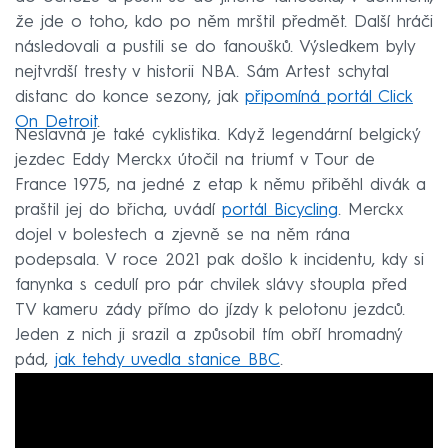
že jde o toho, kdo po něm mrštil předmět. Další hráči
následovali a pustili se do fanoušků. Výsledkem byly
nejtvrdší tresty v historii NBA. Sám Artest schytal
distanc do konce sezony, jak
připomíná portál Click
On Detroit
.
Neslavná je také cyklistika. Když legendární belgický
jezdec Eddy Merckx útočil na triumf v Tour de
France 1975, na jedné z etap k němu přiběhl divák a
praštil jej do břicha, uvádí
portál Bicycling
. Merckx
dojel v bolestech a zjevně se na něm rána
podepsala. V roce 2021 pak došlo k incidentu, kdy si
fanynka s cedulí pro pár chvilek slávy stoupla před
TV kameru zády přímo do jízdy k pelotonu jezdců.
Jeden z nich ji srazil a způsobil tím obří hromadný
pád,
jak tehdy uvedla stanice BBC
.