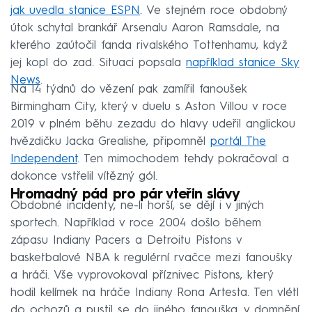
jak uvedla stanice ESPN
. Ve stejném roce obdobný
útok schytal brankář Arsenalu Aaron Ramsdale, na
kterého zaútočil fanda rivalského Tottenhamu, když
jej kopl do zad. Situaci popsala
například stanice Sky
News
.
Na 14 týdnů do vězení pak zamířil fanoušek
Birmingham City, který v duelu s Aston Villou v roce
2019 v plném běhu zezadu do hlavy udeřil anglickou
hvězdičku Jacka Grealishe, připomněl
portál The
Independent
. Ten mimochodem tehdy pokračoval a
dokonce vstřelil vítězný gól.
Hromadný pád pro pár vteřin slávy
Obdobné incidenty, ne-li horší, se dějí i v jiných
sportech. Například v roce 2004 došlo během
zápasu Indiany Pacers a Detroitu Pistons v
basketbalové NBA k regulérní rvačce mezi fanoušky
a hráči. Vše vyprovokoval příznivec Pistons, který
hodil kelímek na hráče Indiany Rona Artesta. Ten vlétl
do ochozů a pustil se do jiného fanouška, v domnění,