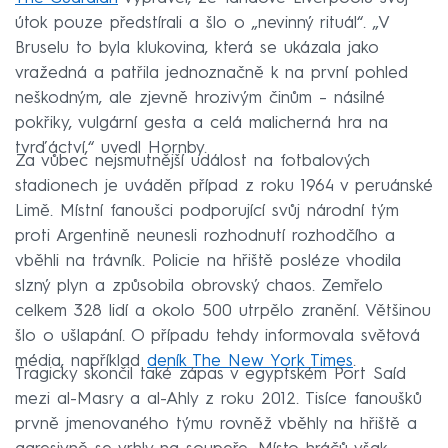
útok pouze předstírali a šlo o „nevinný rituál“. „V
Bruselu to byla klukovina, která se ukázala jako
vražedná a patřila jednoznačně k na první pohled
neškodným, ale zjevně hrozivým činům – násilné
pokřiky, vulgární gesta a celá malicherná hra na
tvrďáctví,“ uvedl Hornby.
Za vůbec nejsmutnější událost na fotbalových
stadionech je uváděn případ z roku 1964 v peruánské
Limě. Místní fanoušci podporující svůj národní tým
proti Argentině neunesli rozhodnutí rozhodčího a
vběhli na trávník. Policie na hřiště posléze vhodila
slzný plyn a způsobila obrovský chaos. Zemřelo
celkem 328 lidí a okolo 500 utrpělo zranění. Většinou
šlo o ušlapání. O případu tehdy informovala světová
média, například
deník The New York Times
.
Tragicky skončil také zápas v egyptském Port Saíd
mezi al-Masry a al-Ahly z roku 2012. Tisíce fanoušků
prvně jmenovaného týmu rovněž vběhly na hřiště a