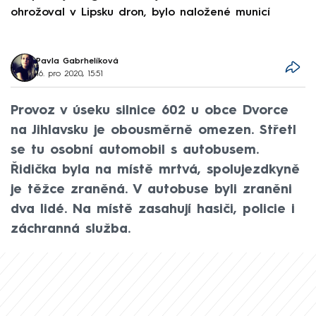
ohrožoval v Lipsku dron, bylo naložené municí
e
Pavla Gabrhelíková
16. pro 2020, 15:51
Provoz v úseku silnice 602 u obce Dvorce
na Jihlavsku je obousměrně omezen. Střetl
se tu osobní automobil s autobusem.
Řidička byla na místě mrtvá, spolujezdkyně
je těžce zraněná. V autobuse byli zraněni
dva lidé. Na místě zasahují hasiči, policie i
záchranná služba.