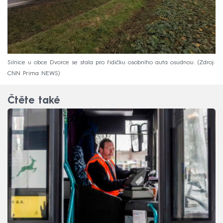
Silnice u obce Dvorce se stala pro řidičku osobního auta osudnou.
Zdroj:
CNN Prima NEWS
Čtěte také