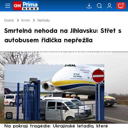
Domů
Krimi
Nehody
Smrtelná nehoda na Jihlavsku: Střet s
autobusem řidička nepřežila
Žádná položka z playlistu není
Výběr redakce
dostupná.
Na pokraji tragédie: Ukrajinské letadlo, které
P