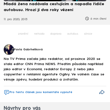
Mladá žena nadávala cestujícím a napadla řidiče
autobusu. Hrozí jí dva roky vězení
6 min čtení
11. pro 2020, 20:13
zranění
nehoda
doprava
autobus
silnice
Pavla Gabrhelíková
Na TV Prima začala jako redaktor, od prosince 2020 se
stala editor CNN Prima NEWS. Předtím působila například
jako editor v Economii, redaktor Evropy 2 nebo jako
copywriter v reklamní agentuře Ogilvy. Ve volném čase se
věnuje zpěvu, hudební produkci a zvířatům.
Pro tento článek jsou komentáře vypnuté
Návrhy pro vás