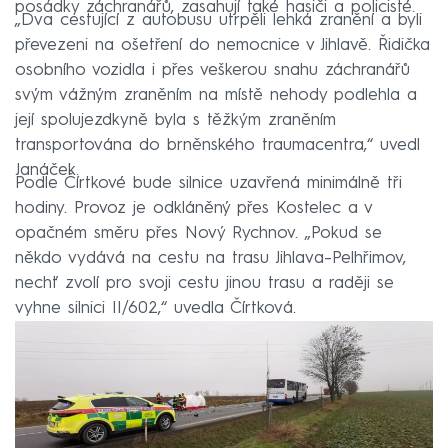
posádky záchranářů, zasahují také hasiči a policisté.
„Dva cestující z autobusu utrpěli lehká zranění a byli
převezeni na ošetření do nemocnice v Jihlavě. Řidička
osobního vozidla i přes veškerou snahu záchranářů
svým vážným zraněním na místě nehody podlehla a
její spolujezdkyně byla s těžkým zraněním
transportována do brněnského traumacentra,“ uvedl
Janáček.
Podle Čírtkové bude silnice uzavřená minimálně tři
hodiny. Provoz je odkláněný přes Kostelec a v
opačném směru přes Nový Rychnov. „Pokud se
někdo vydává na cestu na trasu Jihlava–⁠Pelhřimov,
nechť zvolí pro svoji cestu jinou trasu a raději se
vyhne silnici II/602,“ uvedla Čírtková.