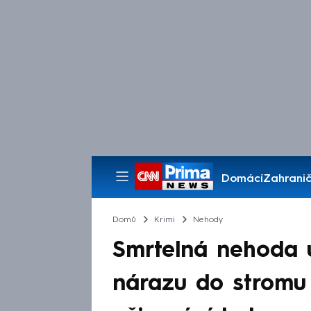
Domácí
Zahranič
Pořady
Domů
Krimi
Nehody
Smrtelná nehoda 
nárazu do stromu 