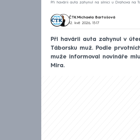
Při havárii auta zahynul na silnici u Drahova na
ČTK
,
Michaela Bartošová
12. kvě 2026, 15:17
Při havárii auta zahynul v úte
Táborsku muž. Podle prvotních
muže informoval novináře mlu
Míra.