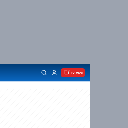
TV živě