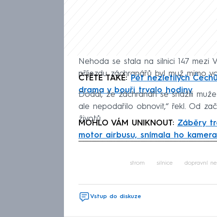
Nehoda se stala na silnici 147 mezi 
příjezdu záchranářů byl muž mimo vo
ČTĚTE TAKÉ:
Pět nezletilých Čech
drama v bouři trvalo hodiny
Dodal, že záchranáři se snažili muže 
ale nepodařilo obnovit,“ řekl. Od zač
životů.
MOHLO VÁM UNIKNOUT:
Záběry tr
motor airbusu, snímala ho kamera
Fa
strom
silnice
dopravní n
Vstup do diskuze