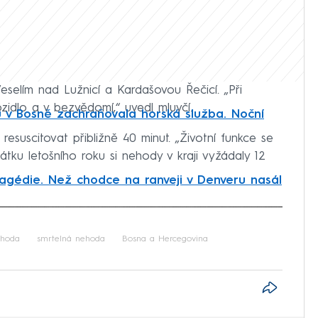
Veselím nad Lužnicí a Kardašovou Řečicí. „Při
zidlo a v bezvědomí,“ uvedl mluvčí.
ů v Bosně zachraňovala horská služba. Noční
resuscitovat přibližně 40 minut. „Životní funkce se
átku letošního roku si nehody v kraji vyžádaly 12
agédie. Než chodce na ranveji v Denveru nasál
iled to fetch
ehoda
smrtelná nehoda
Bosna a Hercegovina