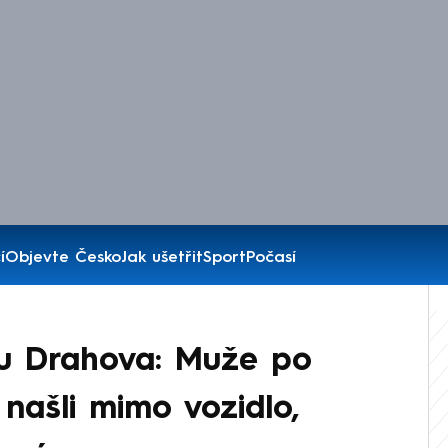
í
Objevte Česko
Jak ušetřit
Sport
Počasí
u Drahova: Muže po
našli mimo vozidlo,