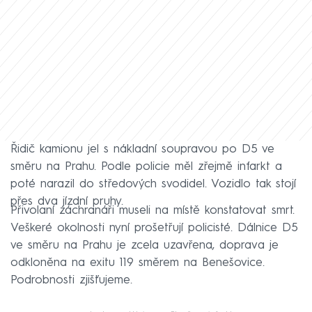
Řidič kamionu jel s nákladní soupravou po D5 ve
směru na Prahu. Podle policie měl zřejmě infarkt a
poté narazil do středových svodidel. Vozidlo tak stojí
přes dva jízdní pruhy.
Přivolaní záchranáři museli na místě konstatovat smrt.
Veškeré okolnosti nyní prošetřují policisté. Dálnice D5
ve směru na Prahu je zcela uzavřena, doprava je
odkloněna na exitu 119 směrem na Benešovice.
Podrobnosti zjišťujeme.