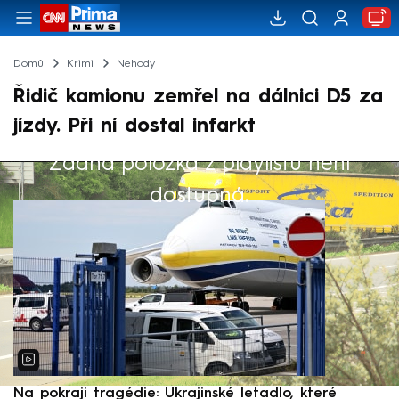
Domů
Krimi
Nehody
Řidič kamionu zemřel na dálnici D5 za
jízdy. Při ní dostal infarkt
Žádná položka z playlistu není
Výběr redakce
dostupná.
Na pokraji tragédie: Ukrajinské letadlo, které
P