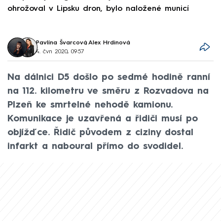
ohrožoval v Lipsku dron, bylo naložené municí
e
Pavlína Švarcová
,
Alex Hrdinová
4. čvn 2020, 09:57
Na dálnici D5 došlo po sedmé hodině ranní
na 112. kilometru ve směru z Rozvadova na
Plzeň ke smrtelné nehodě kamionu.
Komunikace je uzavřená a řidiči musí po
objížďce. Řidič původem z ciziny dostal
infarkt a naboural přímo do svodidel.