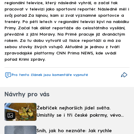
regionální televize, který následně vyhrál, a začal tak
pracovat v televizi jako sportovní reportér. Následně měl i
svůj pořad Za lajnou, kam si zval významné sportovce a
trenéry. Po pěti letech v regionální televizi kývl na nabídku
Primy. Začal tak dělat reportáže do celostátního vysílání,
převážně z jižní Moravy. Na Primě pracuje již dvanáctým
rokem. Za tu dobu vytvořil už tisíce reportáží a má za
sebou stovky živých vstupů. Aktuálně je jednou z tváří
zpravodajské platformy CNN Prima NEWS, kde uvádí
pořad Krimi zprávy.
Pro tento článek jsou komentáře vypnuté
Návrhy pro vás
Žebříček nejhorších jídel světa.
Umístily se i tři české pokrmy, vévodí
skandinávská kuchyně
Sníh, jak ho neznáte: Jak rychle