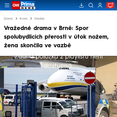
Domů
Krimi
Vraždy
Vražedné drama v Brně: Spor
spolubydlících přerostl v útok nožem,
žena skončila ve vazbě
Žádná položka z playlistu není
Výběr redakce
dostupná.