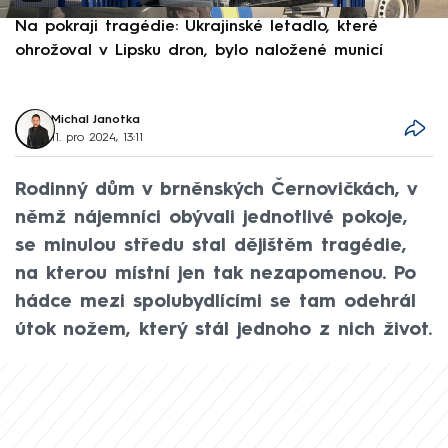
Na pokraji tragédie: Ukrajinské letadlo, které
P
ohrožoval v Lipsku dron, bylo naložené municí
e
Michal Janotka
11. pro 2024, 13:11
Rodinný dům v brněnských Černovičkách, v
němž nájemníci obývali jednotlivé pokoje,
se minulou středu stal dějištěm tragédie,
na kterou místní jen tak nezapomenou. Po
hádce mezi spolubydlícími se tam odehrál
útok nožem, který stál jednoho z nich život.