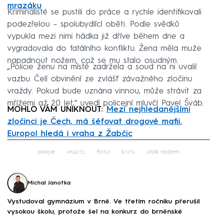
mrazáku
Kriminalisté se pustili do práce a rychle identifikovali
podezřelou – spolubydlící oběti. Podle svědků
vypukla mezi nimi hádka již dříve během dne a
vygradovala do fatálního konfliktu. Žena měla muže
napadnout nožem, což se mu stalo osudným.
„Policie ženu na místě zadržela a soud na ni uvalil
vazbu. Čelí obvinění ze zvlášť závažného zločinu
vraždy. Pokud bude uznána vinnou, může strávit za
mřížemi až 20 let,“ uvedl policejní mluvčí Pavel Šváb.
MOHLO VÁM UNIKNOUT:
Mezi nejhledanějšími
zločinci je Čech, má šéfovat drogové mafii.
Europol hledá i vraha z Žabčic
Failed to fetch
policie
vražda
Brno
krimi
útok nožem
Michal Janotka
Vystudoval gymnázium v Brně. Ve třetím ročníku přerušil
vysokou školu, protože šel na konkurz do brněnské