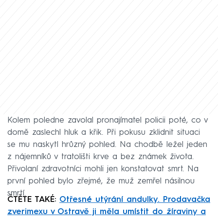
Kolem poledne zavolal pronajímatel policii poté, co v
domě zaslechl hluk a křik. Při pokusu zklidnit situaci
se mu naskytl hrůzný pohled. Na chodbě ležel jeden
z nájemníků v tratolišti krve a bez známek života.
Přivolaní zdravotníci mohli jen konstatovat smrt. Na
první pohled bylo zřejmé, že muž zemřel násilnou
smrtí.
ČTĚTE TAKÉ:
Otřesné utýrání andulky. Prodavačka
zverimexu v Ostravě ji měla umístit do žíraviny a