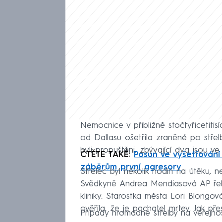
Nemocnice v přibližně stočtyřicetit
od Dallasu ošetřila zraněné po střelbě
byli propuštěni, zbývající dva jsou ve
ČTĚTE TAKÉ:
Posun ve vyšetřování 
záběrům první agresory
Střelec byl několik hodin na útěku, ne
Svědkyně Andrea Mendiasová AP řekla
kliniky. Starostka města Lori Blongov
ověřila, že je pachatel mrtev. Jak pře
Případy hromadné střelby na veřejno