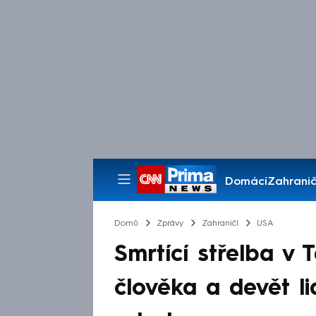
Domácí
Zahranič
Pořady
Domů
Zprávy
Zahraničí
USA
Smrtící střelba v 
člověka a devět lid