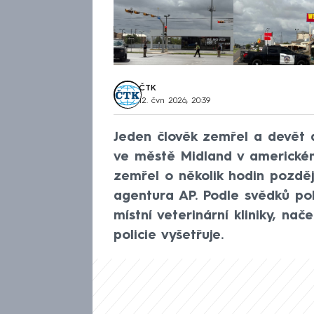
ČTK
12. čvn 2026, 20:39
Jeden člověk zemřel a devět d
ve městě Midland v americké
zemřel o několik hodin později
agentura AP. Podle svědků pol
místní veterinární kliniky, na
policie vyšetřuje.