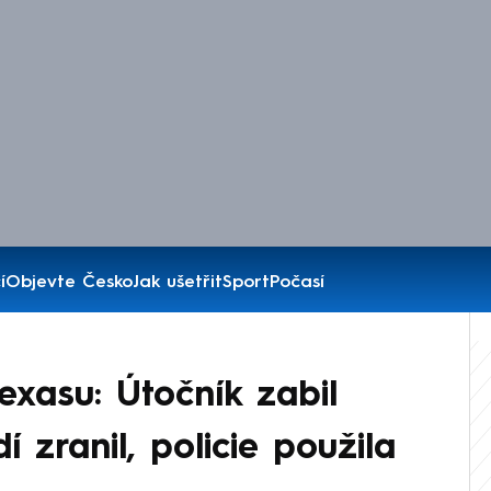
í
Objevte Česko
Jak ušetřit
Sport
Počasí
Texasu: Útočník zabil
í zranil, policie použila