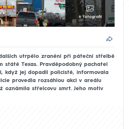
6 fotografií
alších utrpělo zranění při páteční střelbě
m státě Texas. Pravděpodobný pachatel
, když jej dopadli policisté, informovala
icie provedla rozsáhlou akci v areálu
čež oznámila střelcovu smrt. Jeho motiv