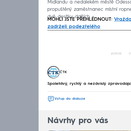
Midlandu a nedalekém městě Odessa 
propuštěný zaměstnanec místní ropné f
dvě desítky dalších.
MOHLI JSTE PŘEHLÉDNOUT:
Vražda
zadrželi podezřelého
Fa
policie
ú
ČTK
Spolehlivý, rychlý a nezávislý zpravodajs
Vstup do diskuze
Návrhy pro vás