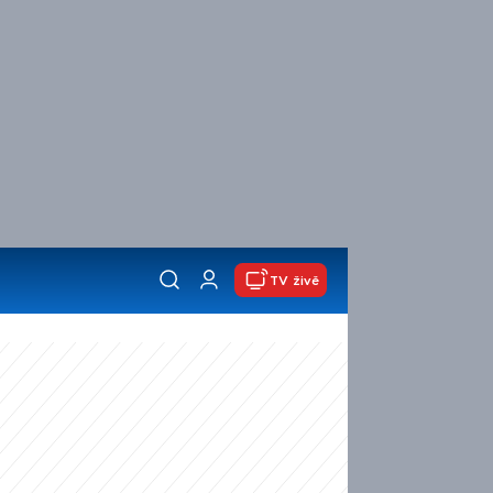
TV živě