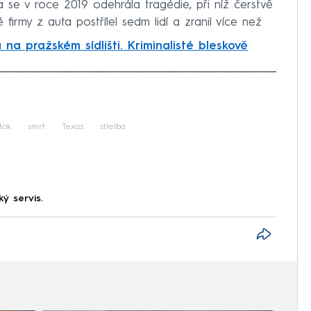
se v roce 2019 odehrála tragédie, při níž čerstvě
irmy z auta postřílel sedm lidí a zranil více než
 na pražském sídlišti. Kriminalisté bleskově
iled to fetch
tok
smrt
Texas
střelba
ký servis.