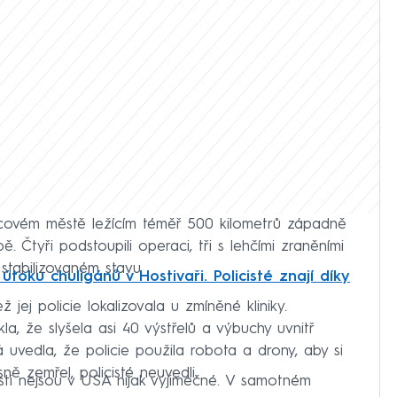
isícovém městě ležícím téměř 500 kilometrů západně
. Čtyři podstoupili operaci, tři s lehčími zraněními
 stabilizovaném stavu.
útoku chuligánů v Hostivaři. Policisté znají díky
ž jej policie lokalizovala u zmíněné kliniky.
, že slyšela asi 40 výstřelů a výbuchy uvnitř
á uvedla, že policie použila robota a drony, aby si
sně zemřel, policisté neuvedli.
sti nejsou v USA nijak výjimečné. V samotném