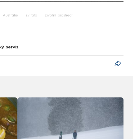
iled to fetch
Austrálie
zvířata
životní prostředí
ký servis.