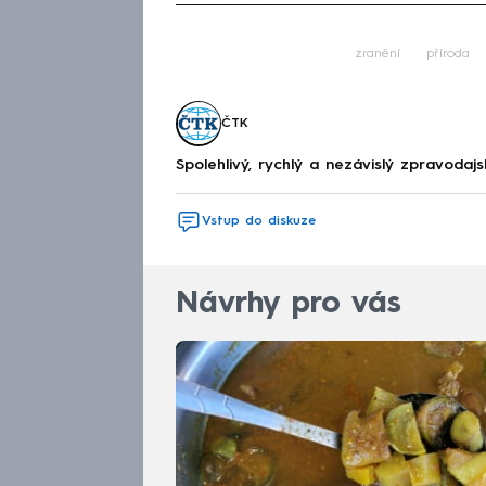
Fa
zranění
příroda
ČTK
Spolehlivý, rychlý a nezávislý zpravodajs
Vstup do diskuze
Návrhy pro vás