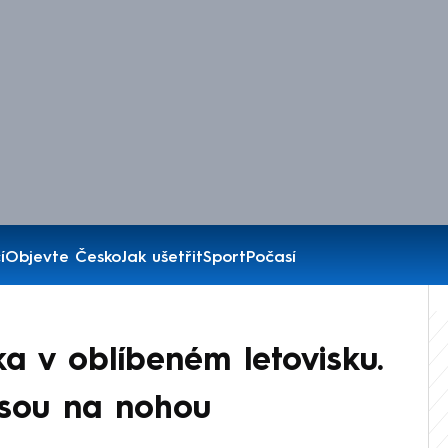
í
Objevte Česko
Jak ušetřit
Sport
Počasí
ka v oblíbeném letovisku.
jsou na nohou