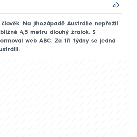
 člověk. Na jihozápadě Austrálie nepřežil
bližně 4,5 metru dlouhý žralok. S
formoval web ABC. Za tři týdny se jedná
strálii.