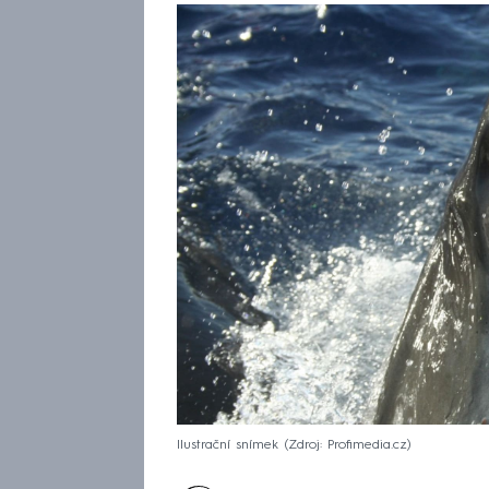
Ilustrační snímek
Zdroj: Profimedia.cz