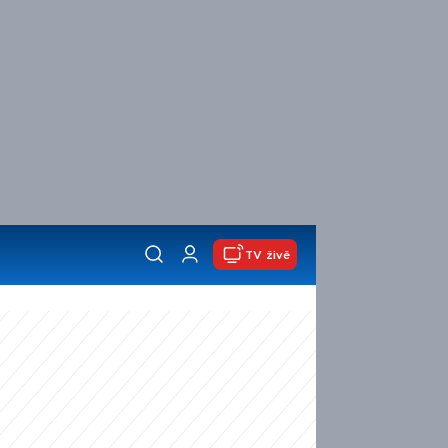
TV živě