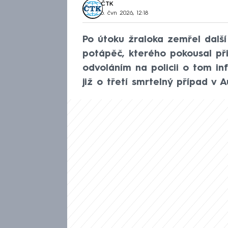
ČTK
6. čvn 2026, 12:18
Po útoku žraloka zemřel další
potápěč, kterého pokousal při
odvoláním na policii o tom in
již o třetí smrtelný případ v Au