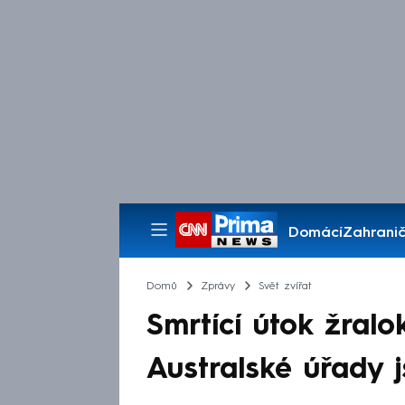
Domácí
Zahranič
Pořady
Domů
Zprávy
Svět zvířat
Smrtící útok žralo
Australské úřady 