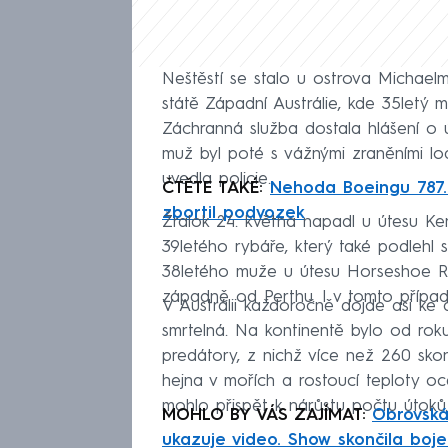
Neštěstí se stalo u ostrova Michael
státě Západní Austrálie, kde 35letý 
Záchranná služba dostala hlášení o ú
muž byl poté s vážnými zraněními lo
uvedla policie.
ČTĚTE TAKÉ:
Nehoda Boeingu 787. 
zbortil podvozek
Žralok 24. května napadl u útesu Ke
39letého rybáře, který také podlehl 
38letého muže u útesu Horseshoe Ree
západně od Perthu. I v tomto případ
V Austrálii každoročně dojde asi ke 
smrtelná. Na kontinentě bylo od rok
predátory, z nichž více než 260 skonč
hejna v mořích a rostoucí teploty o
mohlo přispět k nárůstu počtu útoků.
MOHLO BY VÁS ZAJÍMAT:
Obrovská
ukazuje video. Show skončila boje