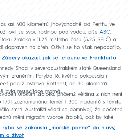
mas asi 400 kilometrů jihovýchodně od Perthu ve
muž lovil se svou rodinou pod vodou, píše
ABC
.
toku žraloka v 11:25 místního času (5:25 SELČ) a
dí dopraven na břeh. Oživit se ho však nepodařilo,
Záběry ukazují, jak se letounu ve Frankfurtu
nnedy Shoal v severoaustralském státě Queensland
svým zraněním. Paryba 16. května pokousala i
f poblíž ostrova Rottnest, asi 30 kilometrů
ě byla resuscitace marná.
dvaceti útokům žraloka, přičemž většina z nich není
u 1791 zaznamenáno téměř 1 300 incidentů s těmito
ilo smrtí. Australští vědci se domnívají, že početná
ceánů mění migrační vzorce žraloků, což by také
 ryba se zakousla „mořské panně“ do hlavy,
m o život