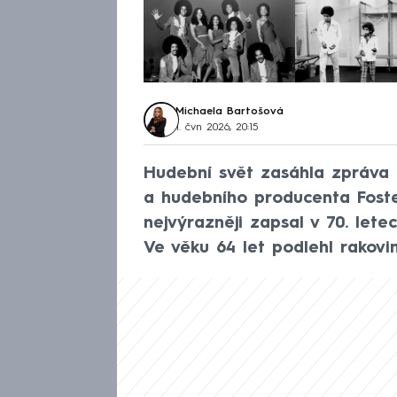
Michaela Bartošová
1. čvn 2026, 20:15
Hudební svět zasáhla zpráva 
a hudebního producenta Foste
nejvýrazněji zapsal v 70. lete
Ve věku 64 let podlehl rakovin