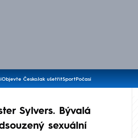
í
Objevte Česko
Jak ušetřit
Sport
Počasí
ter Sylvers. Bývalá
dsouzený sexuální