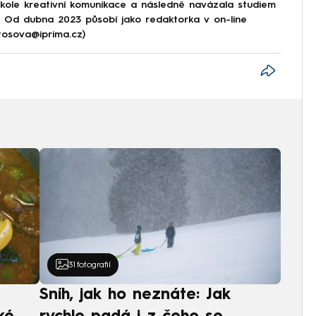
škole kreativní komunikace a následně navázala studiem
e. Od dubna 2023 působí jako redaktorka v on-line
tosova@iprima.cz)
31
fotografií
Sníh, jak ho neznáte: Jak