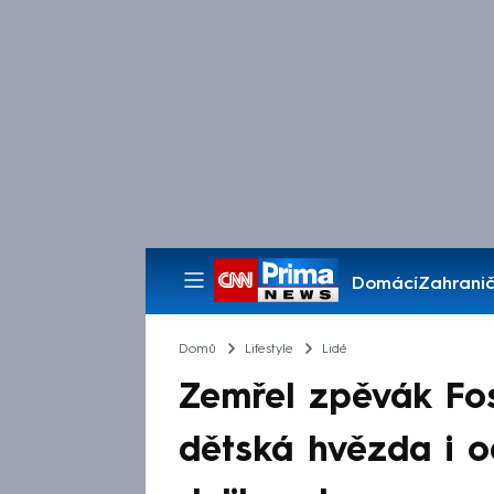
Domácí
Zahranič
Pořady
Domů
Lifestyle
Lidé
Zemřel zpěvák Fos
dětská hvězda i o