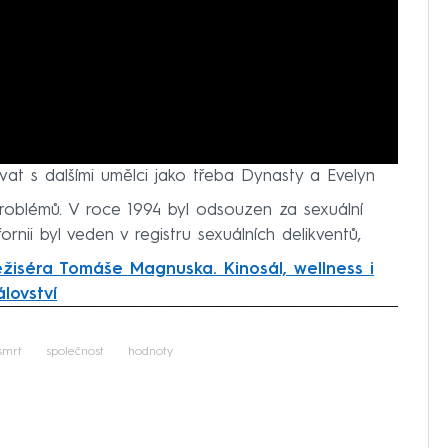
vat s dalšími umělci jako třeba Dynasty a Evelyn
roblémů. V roce 1994 byl odsouzen za sexuální
nii byl veden v registru sexuálních delikventů,
ežiséra Tomáše Magnuska. Kinosál, wellness i
lovství
iled to fetch
smrt
společnost
hodnoty