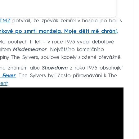
 TMZ
potvrdil, že zpěvák zemřel v hospici po boji s
kové po smrti manžela. Moje děti mě chrání,
ylo pouhých 11 let – v roce 1973 vydal debutové
hitem
Misdemeanor
. Největšího komerčního
piny The Sylvers, soulové kapely složené převážně
 i na známém albu
Showdown
z roku 1975 obsahující
 Fever
. The Sylvers byli často přirovnáváni k The
ent
.