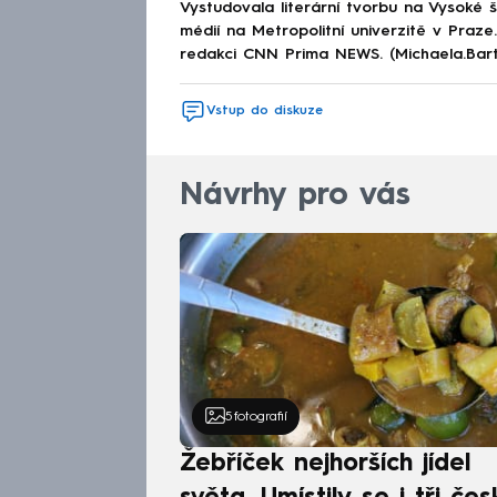
Vystudovala literární tvorbu na Vysoké 
médií na Metropolitní univerzitě v Praz
redakci CNN Prima NEWS. (Michaela.Bar
Vstup do diskuze
Návrhy pro vás
5
fotografií
Žebříček nejhorších jídel