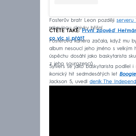
Fosterův bratr Leon později
serveru
rakovinou slinivky břišní.
ČTĚTE TAKÉ:
První zpověď Heřmán
co víc si přát?
Fosterova kariéra začala, když mu b
album nesoucí jeho jméno s velkým 
úspěchu dosáhl jako baskytarista sku
z jeho sourozenců.
Sylvers se jako baskytarista podílel
ikonický hit sedmdesátých let
Boogie
Jackson 5, uvedl
deník The Independ