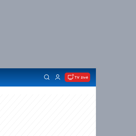
TV živě