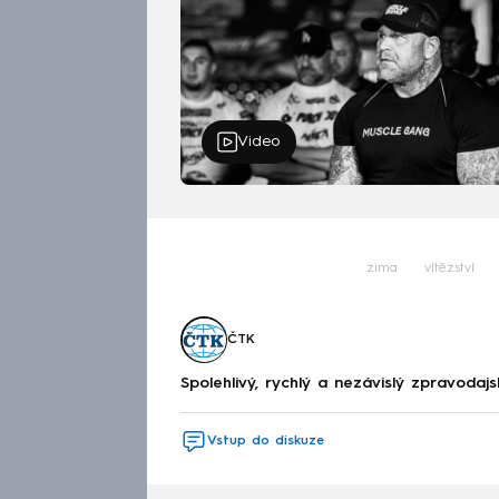
Video
zima
vítězství
ČTK
Spolehlivý, rychlý a nezávislý zpravodajs
Vstup do diskuze