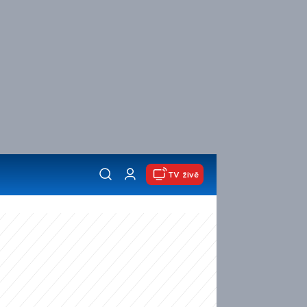
TV živě