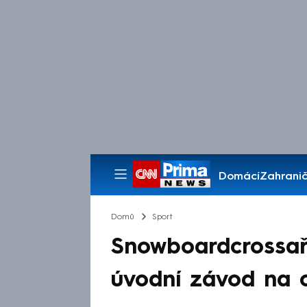
Domácí
Zahranič
Pořady
Domů
Sport
Snowboardcrossař
úvodní závod na o