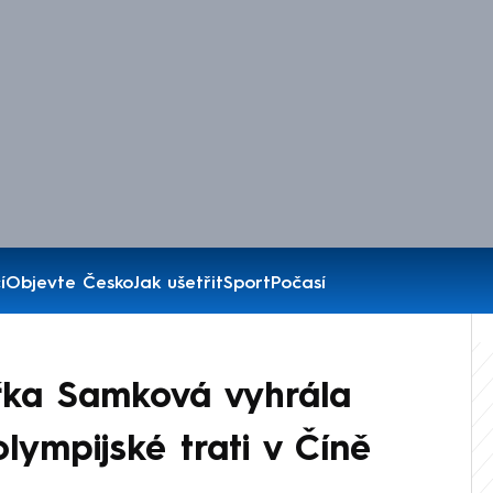
í
Objevte Česko
Jak ušetřit
Sport
Počasí
ka Samková vyhrála
lympijské trati v Číně