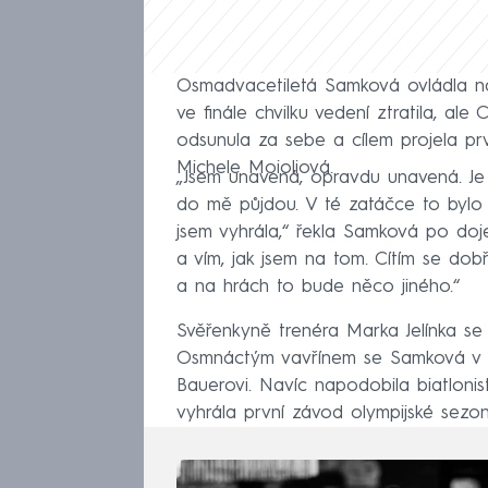
Osmadvacetiletá Samková ovládla na d
ve finále chvilku vedení ztratila, al
odsunula za sebe a cílem projela prv
Michele Moioliová.
„Jsem unavená, opravdu unavená. Je 
do mě půjdou. V té zatáčce to bylo t
jsem vyhrála,“ řekla Samková po doje
a vím, jak jsem na tom. Cítím se dob
a na hrách to bude něco jiného.“
Svěřenkyně trenéra Marka Jelínka se 
Osmnáctým vavřínem se Samková v če
Bauerovi. Navíc napodobila biatloni
vyhrála první závod olympijské sezo