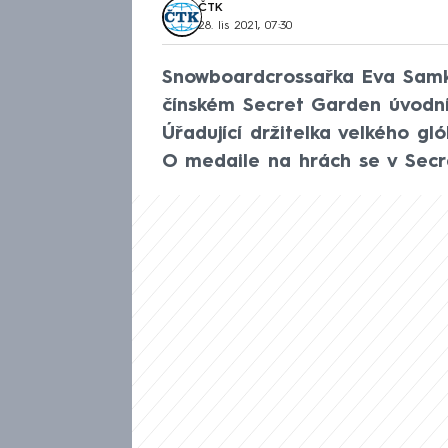
ČTK
28. lis 2021, 07:30
Snowboardcrossařka Eva Samko
čínském Secret Garden úvodní
Úřadující držitelka velkého gl
O medaile na hrách se v Secr