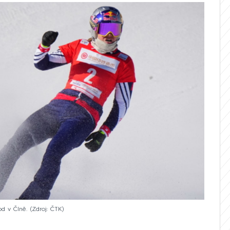
d v Číně.
Zdroj: ČTK