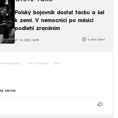
Polský bojovník dostal facku a šel
k zemi. V nemocnici po měsíci
podlehl zraněním
6 min čtení
27. lis 2021, 16:59
snowboarding
Eva Samková
sport
ký servis.