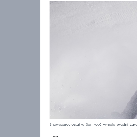
Snowboardcrossařka Samková vyhrála úvodní závo