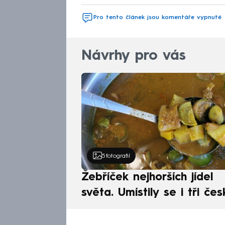
Pro tento článek jsou komentáře vypnuté
Návrhy pro vás
5
fotografií
Žebříček nejhorších jídel
světa. Umístily se i tři čes
pokrmy, vévodí skandináv
kuchyně