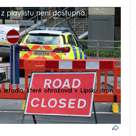
 playlistu není dostupná.
V
é letadlo, které ohrožoval v Lipsku dron,
Přilá
polit