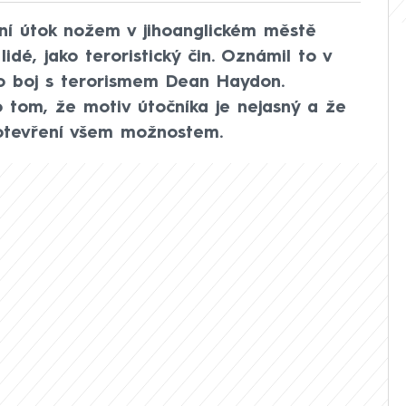
otní útok nožem v jihoanglickém městě
idé, jako teroristický čin. Oznámil to v
ro boj s terorismem Dean Haydon.
o tom, že motiv útočníka je nejasný a že
 otevření všem možnostem.