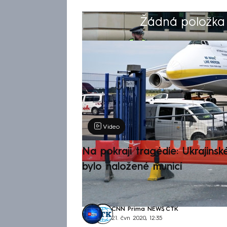
Žádná položka z
Výběr redakce
Video
Na pokraji tragédie: Ukrajinsk
bylo naložené municí
CNN Prima NEWS
,
ČTK
21. čvn 2020, 12:35