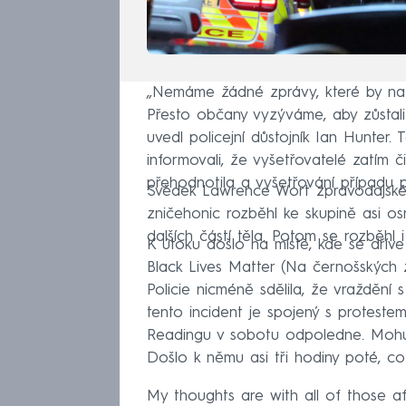
„Nemáme žádné zprávy, které by nazn
Přesto občany vyzýváme, aby zůstali b
uvedl policejní důstojník Ian Hunter.
informovali, že vyšetřovatelé zatím či
přehodnotila a vyšetřování případu př
Svědek Lawrence Wort zpravodajské
zničehonic rozběhl ke skupině asi os
dalších částí těla. Potom se rozběhl
K útoku došlo na místě, kde se dřív
Black Lives Matter (Na černošských ži
Policie nicméně sdělila, že vraždění 
tento incident je spojený s protestem
Readingu v sobotu odpoledne. Mohu p
Došlo k němu asi tři hodiny poté, co 
My thoughts are with all of those af