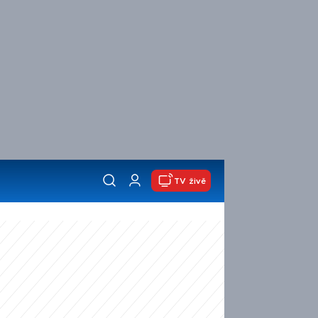
TV živě