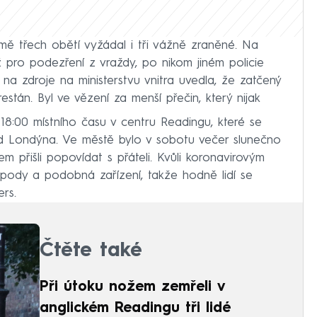
mě třech obětí vyžádal i tři vážně zraněné. Na
 pro podezření z vraždy, po nikom jiném policie
 na zdroje na ministerstvu vnitra uvedla, že zatčený
trestán. Byl ve vězení za menší přečin, který nijak
18:00 místního času v centru Readingu, které se
d Londýna. Ve městě bylo v sobotu večer slunečno
 sem přišli popovídat s přáteli. Kvůli koronavirovým
spody a podobná zařízení, takže hodně lidí se
rs.
Čtěte také
Při útoku nožem zemřeli v
anglickém Readingu tři lidé