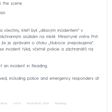
n the scene.
020
a všechny, kteří byli „děsivým incidentem“ v
áchranným složkám na místě. Ministryně vnitra Priti
a, že je zprávami o útoku „hluboce znepokojena“.
se incident týká, včetně policie a záchranářů na
 an incident in Reading.
ved, including police and emergency responders at
olicie
úmrtí
teroristický útok
Reading