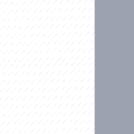
ideo
kat migranty do Česka? Sami by odešli, tvrdí exp
ické sebevraždě