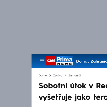
Domácí
Zahranič
Pořady
Domů
Zprávy
Zahraničí
Sobotní útok v Rea
vyšetřuje jako tero