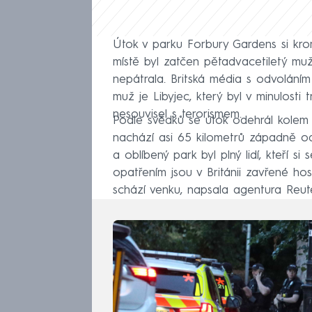
Útok v parku Forbury Gardens si kro
místě byl zatčen pětadvacetiletý muž
nepátrala. Britská média s odvoláním
muž je Libyjec, který byl v minulosti 
nesouvisel s terorismem.
Podle svědků se útok odehrál kolem 
nachází asi 65 kilometrů západně o
a oblíbený park byl plný lidí, kteří si
opatřením jsou v Británii zavřené ho
schází venku, napsala agentura Reute