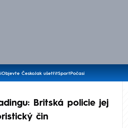
í
Objevte Česko
Jak ušetřit
Sport
Počasí
dingu: Britská policie jej
ristický čin