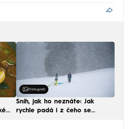
31
fotografií
Sníh, jak ho neznáte: Jak
ké
rychle padá i z čeho se
ská
skládá. A vločky nejsou bílé