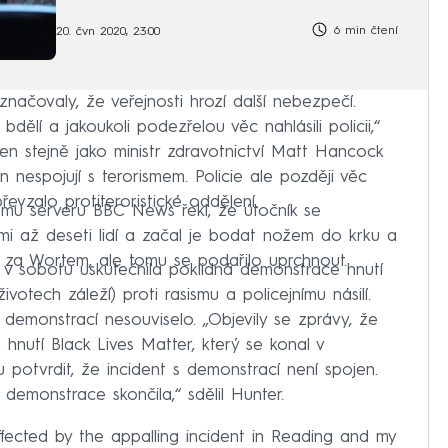
6 min čtení
20. čvn 2020, 23:00
ačovaly, že veřejnosti hrozí další nebezpečí.
dělí a jakoukoli podezřelou věc nahlásili policii,“
 Ten stejně jako ministr zdravotnictví Matt Hancock
n nespojují s terorismem. Policie ale později věc
evzalo protiteroristické oddělení.
mu serveru BBC News řekl, že útočník se
mi až deseti lidí a začal je bodat nožem do krku a
 i za Wortem, ale tomu se podařilo uprchnout.
e v sobotu uskutečnila poklidná demonstrace hnutí
votech záleží) proti rasismu a policejnímu násilí.
s demonstrací nesouviselo. „Objevily se zprávy, že
 hnutí Black Lives Matter, který se konal v
otvrdit, že incident s demonstrací není spojen.
demonstrace skončila,“ sdělil Hunter.
fected by the appalling incident in Reading and my