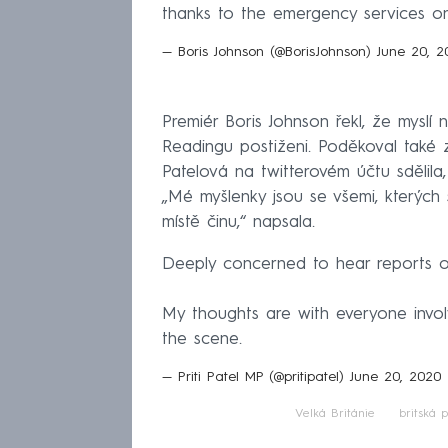
thanks to the emergency services o
— Boris Johnson (@BorisJohnson)
June 20, 2
Premiér Boris Johnson řekl, že myslí n
Readingu postiženi. Poděkoval také z
Patelová na twitterovém účtu sdělil
„Mé myšlenky jsou se všemi, kterých 
místě činu,“ napsala.
Deeply concerned to hear reports of
My thoughts are with everyone invol
the scene.
— Priti Patel MP (@pritipatel)
June 20, 2020
Velká Británie
britská p