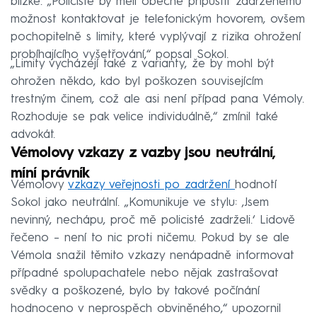
blízké. „Policisté by měli obecně připustit zadrženému
možnost kontaktovat je telefonickým hovorem, ovšem
pochopitelně s limity, které vyplývají z rizika ohrožení
probíhajícího vyšetřování,“ popsal Sokol.
„Limity vycházejí také z varianty, že by mohl být
ohrožen někdo, kdo byl poškozen souvisejícím
trestným činem, což ale asi není případ pana Vémoly.
Rozhoduje se pak velice individuálně,“ zmínil také
advokát.
Vémolovy vzkazy z vazby jsou neutrální,
míní právník
Vémolovy
vzkazy veřejnosti po zadržení
hodnotí
Sokol jako neutrální. „Komunikuje ve stylu: ‚Jsem
nevinný, nechápu, proč mě policisté zadrželi.‘ Lidově
řečeno – není to nic proti ničemu. Pokud by se ale
Vémola snažil těmito vzkazy nenápadně informovat
případné spolupachatele nebo nějak zastrašovat
svědky a poškozené, bylo by takové počínání
hodnoceno v neprospěch obviněného,“ upozornil