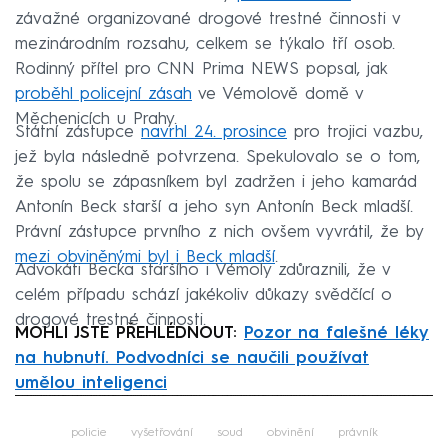
závažné organizované drogové trestné činnosti v
mezinárodním rozsahu, celkem se týkalo tří osob.
Rodinný přítel pro CNN Prima NEWS popsal, jak
proběhl policejní zásah
ve Vémolově domě v
Měchenicích u Prahy.
Státní zástupce
navrhl 24. prosince
pro trojici vazbu,
jež byla následně potvrzena. Spekulovalo se o tom,
že spolu se zápasníkem byl zadržen i jeho kamarád
Antonín Beck starší a jeho syn Antonín Beck mladší.
Právní zástupce prvního z nich ovšem vyvrátil, že by
mezi obviněnými byl i Beck mladší
.
Advokáti Becka staršího i Vémoly zdůraznili, že v
celém případu schází jakékoliv důkazy svědčící o
drogové trestné činnosti.
MOHLI JSTE PŘEHLÉDNOUT:
Pozor na falešné léky
na hubnutí. Podvodníci se naučili používat
umělou inteligenci
Failed to fetch
policie
vyšetřování
soud
obvinění
právník