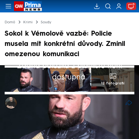
Domů
Krimi
Soudy
Sokol k Vémolově vazbě: Policie
musela mít konkrétní důvody. Zmínil
omezenou komunikaci
Žádná položka z playlistu není
dostupná.
12 fotografií
Marek Pausz
29. pro 2025, 15:22
Pokud panuje důvodné podezření ze
spáchání trestného činu, svědčí to pro