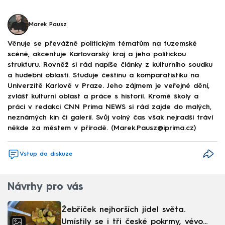
Marek Pausz
Věnuje se převážně politickým tématům na tuzemské
scéně, akcentuje Karlovarský kraj a jeho politickou
strukturu. Rovněž si rád napíše články z kulturního soudku
a hudební oblasti. Studuje češtinu a komparatistiku na
Univerzitě Karlově v Praze. Jeho zájmem je veřejné dění,
zvlášť kulturní oblast a práce s historií. Kromě školy a
práci v redakci CNN Prima NEWS si rád zajde do malých,
neznámých kin či galerií. Svůj volný čas však nejradši tráví
někde za městem v přírodě. (Marek.Pausz@iprima.cz)
Vstup do diskuze
Návrhy pro vás
Žebříček nejhorších jídel světa.
Umístily se i tři české pokrmy, vévodí