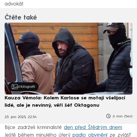
advokát.
Čtěte také
6
fotografií
Kauza Vémola: Kolem Karlose se motají všelijací
lidé, ale je nevinný, věří šéf Oktagonu
6 min čtení
25. pro 2025, 22:54
Bijce zadrželi kriminalisté
den před Štědrým dnem
.
Ještě během minulého úterý
padlo obvinění
ze zvlášť