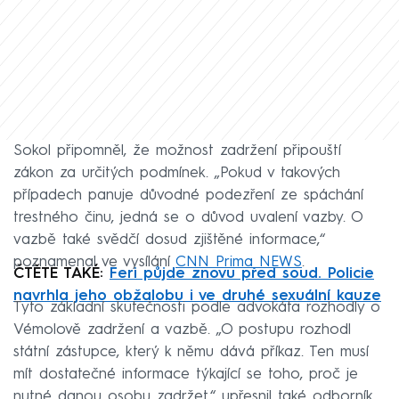
Sokol připomněl, že možnost zadržení připouští
zákon za určitých podmínek. „Pokud v takových
případech panuje důvodné podezření ze spáchání
trestného činu, jedná se o důvod uvalení vazby. O
vazbě také svědčí dosud zjištěné informace,“
poznamenal ve vysílání
CNN Prima NEWS
.
ČTĚTE TAKÉ:
Feri půjde znovu před soud. Policie
navrhla jeho obžalobu i ve druhé sexuální kauze
Tyto základní skutečnosti podle advokáta rozhodly o
Vémolově zadržení a vazbě. „O postupu rozhodl
státní zástupce, který k němu dává příkaz. Ten musí
mít dostatečné informace týkající se toho, proč je
nutné danou osobu zadržet,“ upřesnil také odborník.