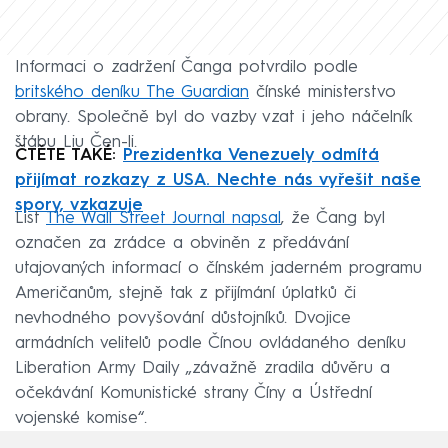
Informaci o zadržení Čanga potvrdilo podle
britského deníku The Guardian
čínské ministerstvo
obrany. Společně byl do vazby vzat i jeho náčelník
štábu Liu Čen-li.
ČTĚTE TAKÉ:
Prezidentka Venezuely odmítá
přijímat rozkazy z USA. Nechte nás vyřešit naše
spory, vzkazuje
List
The Wall Street Journal napsal
, že Čang byl
označen za zrádce a obviněn z předávání
utajovaných informací o čínském jaderném programu
Američanům, stejně tak z přijímání úplatků či
nevhodného povyšování důstojníků. Dvojice
armádních velitelů podle Čínou ovládaného deníku
Liberation Army Daily „závažně zradila důvěru a
očekávání Komunistické strany Číny a Ústřední
vojenské komise“.