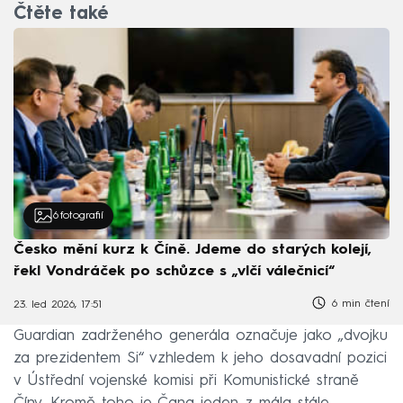
Čtěte také
6
fotografií
Česko mění kurz k Číně. Jdeme do starých kolejí,
řekl Vondráček po schůzce s „vlčí válečnicí“
6 min čtení
23. led 2026, 17:51
Guardian zadrženého generála označuje jako „dvojku
za prezidentem Si“ vzhledem k jeho dosavadní pozici
v Ústřední vojenské komisi při Komunistické straně