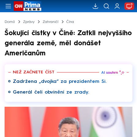
Domů
Zprávy
Zahraničí
Čína
Šokující čistky v Číně: Zatkli nejvyššího
generála země, měl donášet
Američanům
NEŽ ZAČNETE ČÍST
Zadržena „dvojka“ za prezidentem Si.
Generál čelí obvinění ze zrady.