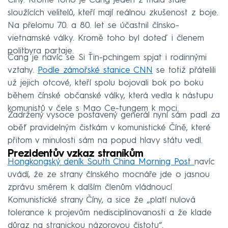
Číny. Kromě toho je Čang jeden z mála stále
sloužících velitelů, kteří mají reálnou zkušenost z boje.
Na přelomu 70. a 80. let se účastnil čínsko-
vietnamské války. Kromě toho byl doteď i členem
politbyra partaje.
Čang je navíc se Si Ťin-pchingem spjat i rodinnými
vztahy.
Podle zámořské stanice CNN
se totiž přátelili
už jejich otcové, kteří spolu bojovali bok po boku
během čínské občanské války, která vedla k nástupu
komunistů v čele s Mao Ce-tungem k moci.
Zadržený vysoce postavený generál nyní sám padl za
oběť pravidelným čistkám v komunistické Číně, které
přitom v minulosti sám na popud hlavy státu vedl.
Prezidentův vzkaz straníkům
Hongkongský deník South China Morning Post
navíc
uvádí, že ze strany čínského mocnáře jde o jasnou
zprávu směrem k dalším členům vládnoucí
Komunistické strany Číny, a sice že „platí nulová
tolerance k projevům nedisciplinovanosti a že klade
důraz na stranickou názorovou čistotu“.