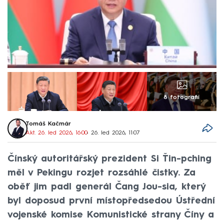
8 fotografií
Tomáš Kačmár
Akt. 26. led 2026, 16:00
• 26. led 2026, 11:07
Čínský autoritářský prezident Si Ťin-pching
měl v Pekingu rozjet rozsáhlé čistky. Za
oběť jim padl generál Čang Jou-sia, který
byl doposud první místopředsedou Ústřední
vojenské komise Komunistické strany Číny a