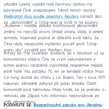
oficiální území, vyjádřil nad čerstvou čistkou na
pevninské Číně znepokojení. Tamní ministr obrany
Wellington Koo podle agentury Reuters
označil akci
za „abnormální“ a Tchaj-wan je kvůli ní na pozoru.
„Budeme i nadále zblízka monitorovat abnormální
změny na nejvyšší úrovni čínské strany, vlády a velení
armády. Vojenská pozice je důležitá kvůli faktu, že
Čína nikdy neopustila myšlenku použít proti Tchaj-
wanu sílu,“ vysvětlil pro Reuters Koo.
Britský list The Guardian dodává, že v minulosti už se
komunistický vládce Číny se svým sekundantem v
komisi jednou obdobně vypořádal, respektive nejspíš
ještě hůře. Na začátku 70. let se tehdejší vůdce Mao
Ce-tung dostal do střetu s Lin Biaem. Ten v roce 1971
nakonec záhadně zahynul při pádu letadla. Čínští
komunisté pod taktovkou Maa tvrdili, že se jednalo o
nehodu, ale Západ tuto informaci nepovažoval za
příliš věrohodnou.
PODÍVEJTE SE:
Bezpečnostní záruky pro Ukrajinu