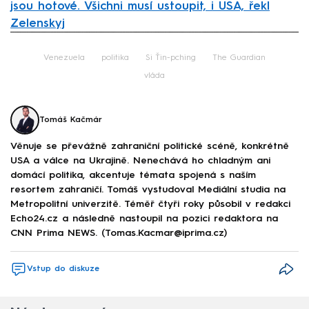
jsou hotové. Všichni musí ustoupit, i USA, řekl
Zelenskyj
Failed to fetch
Venezuela
politika
Si Ťin-pching
The Guardian
vláda
Tomáš Kačmár
Věnuje se převážně zahraniční politické scéně, konkrétně
USA a válce na Ukrajině. Nenechává ho chladným ani
domácí politika, akcentuje témata spojená s naším
resortem zahraničí. Tomáš vystudoval Mediální studia na
Metropolitní univerzitě. Téměř čtyři roky působil v redakci
Echo24.cz a následně nastoupil na pozici redaktora na
CNN Prima NEWS. (Tomas.Kacmar@iprima.cz)
Vstup do diskuze