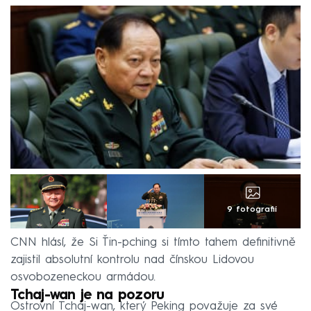
9 fotografií
CNN hlásí, že Si Ťin-pching si tímto tahem definitivně
zajistil absolutní kontrolu nad čínskou Lidovou
osvobozeneckou armádou.
Tchaj-wan je na pozoru
Ostrovní Tchaj-wan, který Peking považuje za své