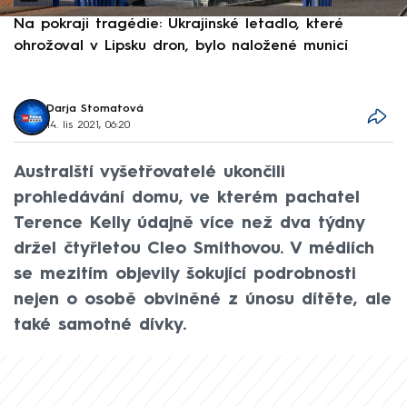
Na pokraji tragédie: Ukrajinské letadlo, které
P
ohrožoval v Lipsku dron, bylo naložené municí
e
Darja Stomatová
14. lis 2021, 06:20
Australští vyšetřovatelé ukončili
prohledávání domu, ve kterém pachatel
Terence Kelly údajně více než dva týdny
držel čtyřletou Cleo Smithovou. V médiích
se mezitím objevily šokující podrobnosti
nejen o osobě obviněné z únosu dítěte, ale
také samotné dívky.