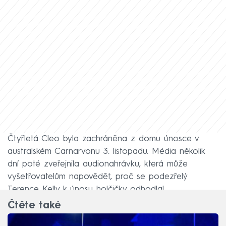
Čtyřletá Cleo byla zachráněna z domu únosce v
australském Carnarvonu 3. listopadu. Média několik
dní poté zveřejnila audionahrávku, která může
vyšetřovatelům napovědět, proč se podezřelý
Terence Kelly k únosu holčičky odhodlal.
Čtěte také