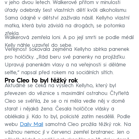
v jeho dvou letech. Walkerové přitom v minulosti
úřady odebraly šest vlastních dětí kvůli alkoholismu.
Sama údajně v dětství zažívala násilí. Kellyho vlastní
matka, která byla závislá na drogách, se potomka
zřekla.
Walkerová zemřela loni. A po její smrti se podle médií
Kelly náhle uzavřel do sebe.
Veřejnost šokovala zejména Kellyho sbírka panenek
pro holčičky. „Rád beru své panenky na projížďku.
Upravuji panenkám vlasy a na veřejnosti si děláme
selfie,“ napsal před rokem na sociálních sítích.
Pro Cleo to byl těžký rok
Aktuálně se čeká na výslech Kellyho, který byl
převezen do věznice s maximální ostrahou. Čtyřletá
Cleo se svěřila, že se o ni měla vedle něj v domě
starat i nějaká žena. Česala holčičce vlásky a
oblékala ji. Kdo to byl, policisté zatím nesdělili. Podle
webu
Daily Mail
samotná Cleo prožila těžký rok. Na
vážnou nemoc jí v červenci zemřel bratranec. Jen o