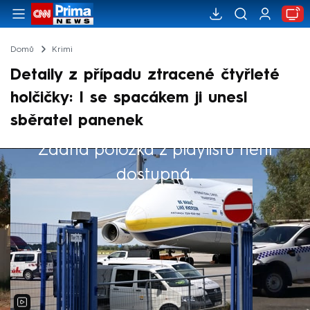
Domů
Krimi
Detaily z případu ztracené čtyřleté
holčičky: I se spacákem ji unesl
sběratel panenek
Žádná položka z playlistu není
Výběr redakce
dostupná.