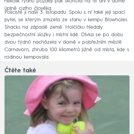
několik týdnů později pak skončila na 18 dní v domě
úplně cizího člověka.
Policisté ji našli 3. listopadu. Spolu s ní také její spací
pytel, se kterým zmizela ze stanu v kempu Blowholes
Shacks na západě země. Holčičku hledaly
bezpečnostní složky i místní lidé. Dívka se po dobu
dvou týdnů nacházela v domě v pobřežním městě
Carnavorn, zhruba 100 kilometrů jižně od místa, kde s
rodinou kempovala.
Čtěte také