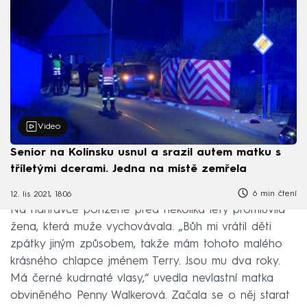
Video
Senior na Kolínsku usnul a srazil autem matku s
tříletými dcerami. Jedna na místě zemřela
6 min čtení
12. lis 2021, 18:06
Na nahrávce pořízené před několika lety promluvila
žena, která muže vychovávala. „Bůh mi vrátil děti
zpátky jiným způsobem, takže mám tohoto malého
krásného chlapce jménem Terry. Jsou mu dva roky.
Má černé kudrnaté vlasy,“ uvedla nevlastní matka
obviněného Penny Walkerová. Začala se o něj starat