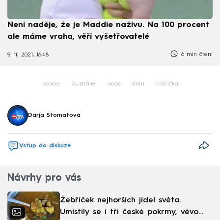
Není naděje, že je Maddie naživu. Na 100 procent
ale máme vraha, věří vyšetřovatelé
6 min čtení
9. říj 2021, 16:48
policie
Austrálie
únos
dům
holčička
Darja Stomatová
Vstup do diskuze
Návrhy pro vás
Žebříček nejhorších jídel světa.
Umístily se i tři české pokrmy, vévodí