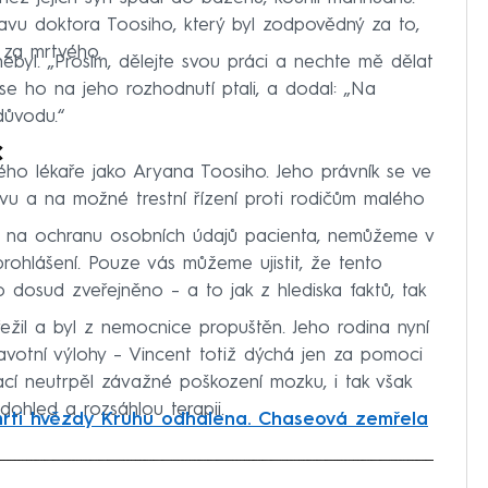
tavu doktora Toosiho, který byl zodpovědný za to,
 za mrtvého.
ý nebyl. „Prosím, dělejte svou práci a nechte mě dělat
se ho na jeho rozhodnutí ptali, a dodal: „Na
důvodu.“
c
ho lékaře jako Aryana Toosiho. Jeho právník se ve
ávu a na možné trestní řízení proti rodičům malého
m na ochranu osobních údajů pacienta, nemůžeme v
prohlášení. Pouze vás můžeme ujistit, že tento
 dosud zveřejněno – a to jak z hlediska faktů, tak
žil a byl z nemocnice propuštěn. Jeho rodina nyní
dravotní výlohy – Vincent totiž dýchá jen za pomoci
ací neutrpěl závažné poškození mozku, i tak však
dohled a rozsáhlou terapii.
mrti hvězdy Kruhu odhalena. Chaseová zemřela
iled to fetch