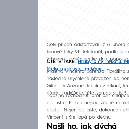
Celý příběh odstartoval již 8. února
tísňové linky 911 telefonát, podle k
v bazénu obličejem ke dnu, popisuj
ČTĚTE TAKÉ:
Hrubý omyl lékařů. Ml
Měla agresivní leukémii
Malého Vincenta Lorenza Fiordilina se
následně urychleně převezen do nem
Gilbert v Arizoně. Jedním z lékařů, kte
předal rodičům dítěte zhruba v 18:13
Toosiho rozhodnutí prohlásit chlapce
policista. „Pokud nejsou žádné námitk
doktor. Nejen policisté, dokonce i chl
Vincent stále lapá po dechu.
Našli ho, jak dýchá