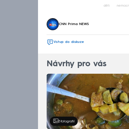
děti
nemocn
CNN Prima NEWS
Vstup do diskuze
Návrhy pro vás
5
fotografií