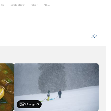
ice
společnost
lékař
NBC
31
fotografií