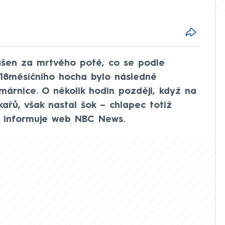
ášen za mrtvého poté, co se podle
 18měsíčního hocha bylo následně
árnice. O několik hodin později, když na
ařů, však nastal šok – chlapec totiž
u informuje web NBC News.