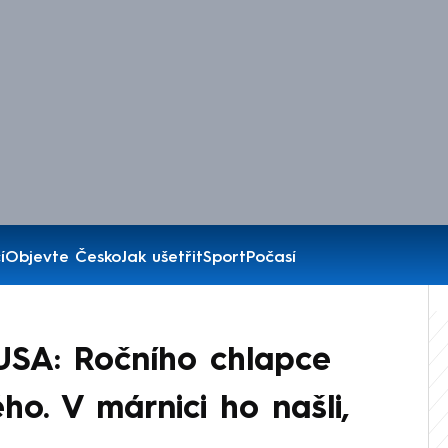
í
Objevte Česko
Jak ušetřit
Sport
Počasí
 USA: Ročního chlapce
ého. V márnici ho našli,