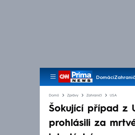
Domácí
Zahranič
Pořady
Domů
Zprávy
Zahraničí
USA
Šokující případ z
prohlásili za mrtv