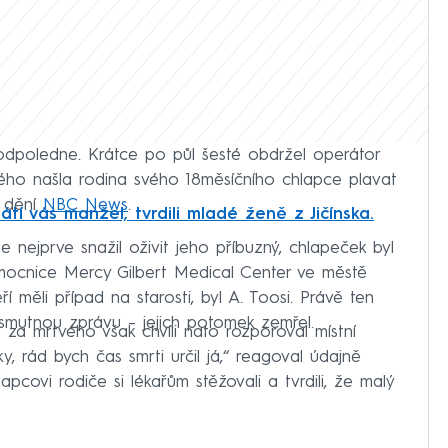
 odpoledne. Krátce po půl šesté obdržel operátor
terého našla rodina svého 18měsíčního chlapce plavat
e dění
NBC News
.
átí vás manžel, tvrdili mladé ženě z Jičínska.
 nejprve snažil oživit jeho příbuzný, chlapeček byl
ocnice Mercy Gilbert Medical Center ve městě
ří měli případ na starosti, byl A. Toosi. Právě ten
 smutnou zprávu – jejich potomek zemřel.
 za mrtvého však chvíli nato rozporoval místní
y, rád bych čas smrti určil já,“ reagoval údajně
apcovi rodiče si lékařům stěžovali a tvrdili, že malý