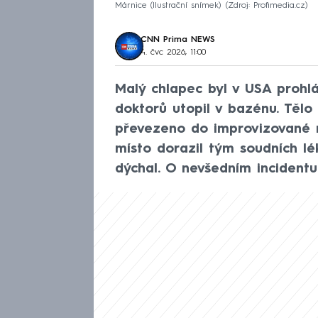
Márnice (Ilustrační snímek)
Zdroj: Profimedia.cz
CNN Prima NEWS
4. čvc 2026, 11:00
Malý chlapec byl v USA prohl
doktorů utopil v bazénu. Tělo
převezeno do improvizované m
místo dorazil tým soudních lék
dýchal. O nevšedním incident