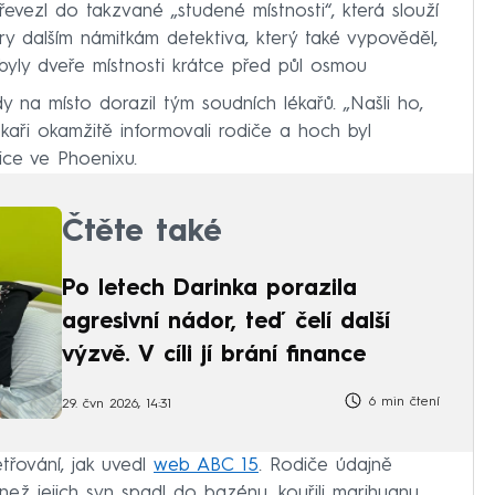
evezl do takzvané „studené místnosti“, která slouží
y dalším námitkám detektiva, který také vypověděl,
yly dveře místnosti krátce před půl osmou
dy na místo dorazil tým soudních lékařů. „Našli ho,
ékaři okamžitě informovali rodiče a hoch byl
ice ve Phoenixu.
Čtěte také
Po letech Darinka porazila
agresivní nádor, teď čelí další
výzvě. V cíli jí brání finance
6 min čtení
29. čvn 2026, 14:31
třování, jak uvedl
web ABC 15
. Rodiče údajně
 než jejich syn spadl do bazénu, kouřili marihuanu.