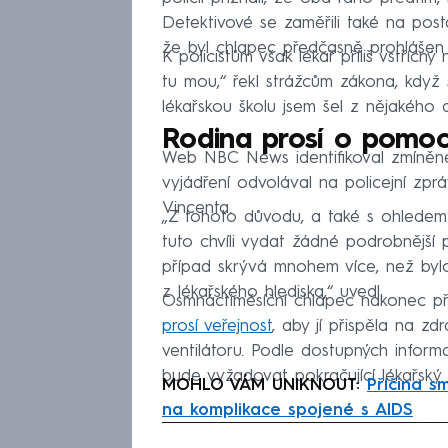
Detektivové se zaměřili také na pos
že byl chlapec předčasně prohlášen
K policistům však lékař příliš vstřícn
tu mou,“ řekl strážcům zákona, když 
lékařskou školu jsem šel z nějakého 
Rodina prosí o pomo
Web NBC News identifikoval zmíněné
vyjádření odvolával na policejní zpr
Vincenta.
„Z tohoto důvodu, a také s ohlede
tuto chvíli vydat žádné podrobnější 
případ skrývá mnohem více, než bylo
z lékařského hlediska,“ uvedl.
Osmnáctiměsíční chlapec nakonec pře
prosí veřejnost
, aby jí přispěla na z
ventilátoru. Podle dostupných inform
bude vyžadovat pokračující lékařský 
MOHLO VÁM UNIKNOUT:
Příčina s
na komplikace spojené s AIDS
Fa