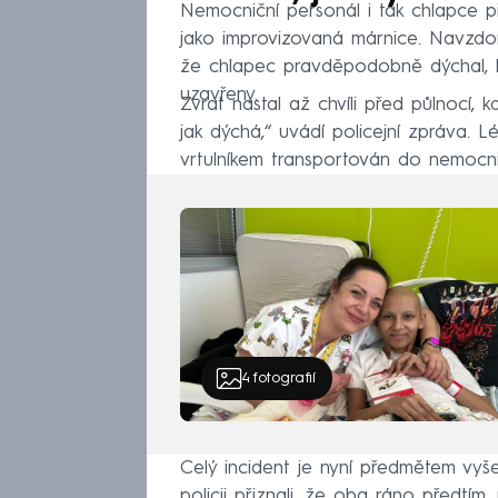
Nemocniční personál i tak chlapce př
jako improvizovaná márnice. Navzdor
že chlapec pravděpodobně dýchal, b
uzavřeny.
Zvrat nastal až chvíli před půlnocí, k
jak dýchá,“ uvádí policejní zpráva. L
vrtulníkem transportován do nemocn
4
fotografií
Celý incident je nyní předmětem vyše
policii přiznali, že oba ráno předtím,