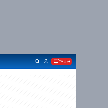
TV živě