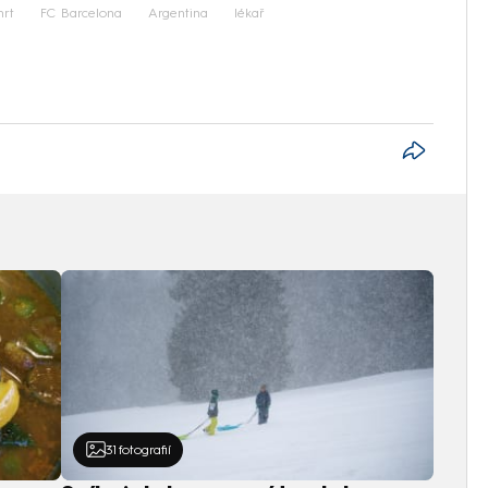
rt
FC Barcelona
Argentina
lékař
31
fotografií