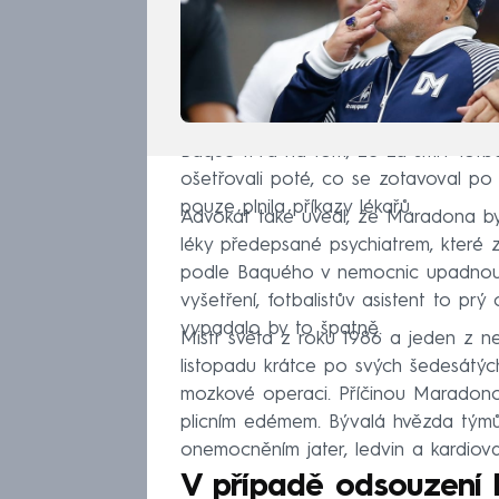
Baqué trvá na tom, že za smrt fotb
ošetřovali poté, co se zotavoval po
pouze plnila příkazy lékařů.
Advokát také uvedl, že Maradona byl
léky předepsané psychiatrem, které z
podle Baquého v nemocnic upadnou
vyšetření, fotbalistův asistent to prý 
vypadalo by to špatně.
Mistr světa z roku 1986 a jeden z ne
listopadu krátce po svých šedesátýc
mozkové operaci. Příčinou Maradono
plicním edémem. Bývalá hvězda týmů
onemocněním jater, ledvin a kardiova
V případě odsouzení h