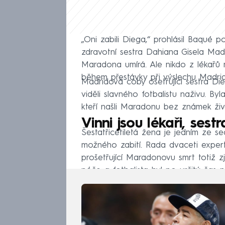
„Oni zabili Diega,“ prohlásil Baqué 
zdravotní sestra Dahiana Gisela Ma
Maradona umírá. Ale nikdo z lékařů n
během přestávky při výslechu Madrid
Madridová coby ošetřující sestra Die
viděli slavného fotbalistu naživu. B
kteří našli Maradonu bez známek život
Vinni jsou lékaři, sestr
Šestatřicetiletá žena je jedním ze sed
možného zabití. Rada dvaceti exper
prošetřující Maradonovu smrt totiž 
péče a fotbalista byl po určitý čas