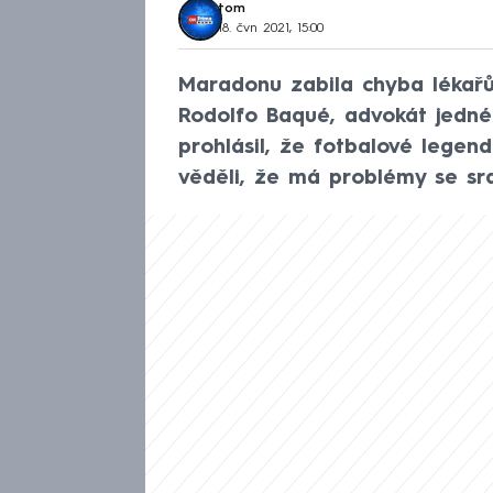
tom
18. čvn 2021, 15:00
Maradonu zabila chyba lékařů
Rodolfo Baqué, advokát jedné 
prohlásil, že fotbalové legendě
věděli, že má problémy se sr