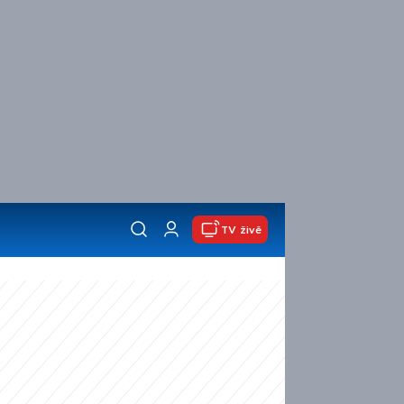
TV živě