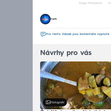
Diego Maradona
sm
tom
Pro tento článek jsou komentáře vypnuté
Návrhy pro vás
5
fotografií