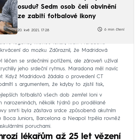
osudu? Sedm osob čelí obvinění
ze zabití fotbalové ikony
6 min čtení
20. kvě 2021, 17:28
alové legendy mohou lékaři, kteří Maradonu
 krvácení do mozku. Zdůraznil, že Madridová
 léčen se srdečními potížemi, ale zároveň užíval
rychlily jeho srdeční rytmus. Maradona měl navíc
t. Když Madridová žádala o provedení CT
odmítl s argumentem, že kdyby to zjistil tisk,
jlepších fotbalistů všech dob zemřel loni v
h narozeninách, několik týdnů po prodělané
vy smrti byla zástava srdce způsobená akutním
 Boca Juniors, Barcelona a Neapol trpěla rovněž
skulárními poruchami.
rozí lékařům až 25 let vězení