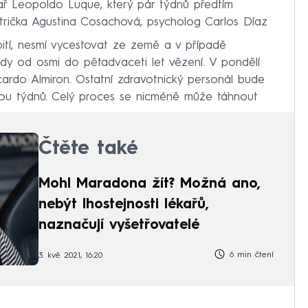
kař Leopoldo Luque, který pár týdnů předtím
rička Agustina Cosachová, psycholog Carlos Díaz
bití, nesmí vycestovat ze země a v případě
ody od osmi do pětadvaceti let vězení. V pondělí
ardo Almiron. Ostatní zdravotnický personál bude
ou týdnů. Celý proces se nicméně může táhnout
Čtěte také
Mohl Maradona žít? Možná ano,
nebýt lhostejnosti lékařů,
naznačují vyšetřovatelé
6 min čtení
3. kvě 2021, 16:20