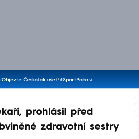
í
Objevte Česko
Jak ušetřit
Sport
Počasí
kaři, prohlásil před
viněné zdravotní sestry