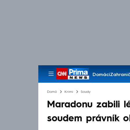
Domácí
Zahranič
Pořady
Domů
Krimi
Soudy
Maradonu zabili lé
soudem právník ob