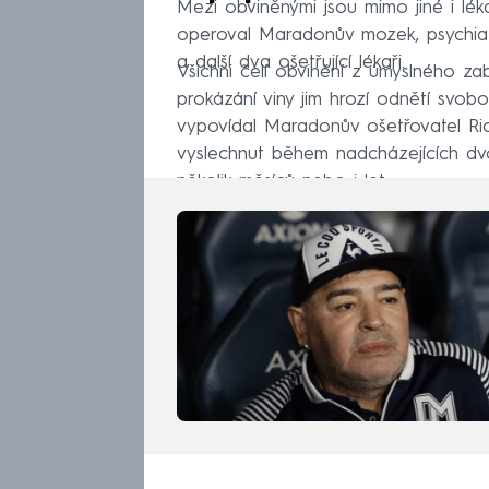
Mezi obviněnými jsou mimo jiné i lé
operoval Maradonův mozek, psychiat
a další dva ošetřující lékaři.
Všichni čelí obvinění z úmyslného za
prokázání viny jim hrozí odnětí svob
vypovídal Maradonův ošetřovatel Ric
vyslechnut během nadcházejících dv
několik měsíců nebo i let.