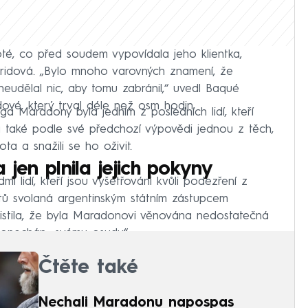
poté, co před soudem vypovídala jeho klientka,
dridová. „Bylo mnoho varovných znamení, že
eudělal nic, aby tomu zabránil,“ uvedl Baqué
ové, který trval déle než osm hodin.
ga Maradony byla jedním z posledních lidí, kteří
yla také podle své předchozí výpovědi jednou z těch,
a a snažili se ho oživit.
a jen plnila jejich pokyny
mi lidí, kteří jsou vyšetřováni kvůli podezření z
tů svolaná argentinským státním zástupcem
zjistila, že byla Maradonovi věnována nedostatečná
 ponechán „svému osudu“.
Čtěte také
Nechali Maradonu napospas