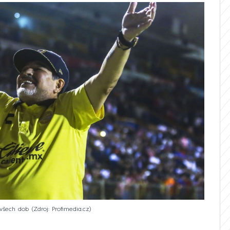
 všech dob
Zdroj: Profimedia.cz