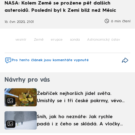
NASA: Kolem Země se prožene pět dalších
asteroidů. Poslední byl k Zemi blíž než Měsíc
6 min čtení
16. čvn 2020, 21:01
vesmír
Země
erupce
sonda
Astronomický ústav
Pro tento článek jsou komentáře vypnuté
Návrhy pro vás
Žebříček nejhorších jídel světa.
Umístily se i tři české pokrmy, vévodí
skandinávská kuchyně
Sníh, jak ho neznáte: Jak rychle
padá i z čeho se skládá. A vločky
nejsou bílé