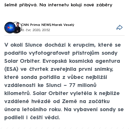
šelmě přibývá. Na internetu kolují nové záběry
d
CNN Prima NEWS
,
Marek Veselý
16. čvc 2020, 20:52
V okolí Slunce dochází k erupcím, které se
podařilo vyfotografovat přístrojům sondy
Solar Orbiter. Evropská kosmická agentura
(ESA) ve čtvrtek zveřejnila první snímky,
které sonda pořídila z vůbec nejbližší
vzdálenosti ke Slunci – 77 milionů
kilometrů. Solar Orbiter vyletěla k nejblíže
vzdálené hvězdě od Země na začátku
února letošního roku. Na vybavení sondy se
podíleli i čeští vědci.