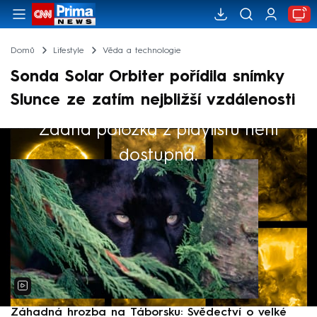
Domů
Lifestyle
Věda a technologie
Sonda Solar Orbiter pořídila snímky
Slunce ze zatím nejbližší vzdálenosti
Žádná položka z playlistu není
Výběr redakce
dostupná.
Záhadná hrozba na Táborsku: Svědectví o velké
S