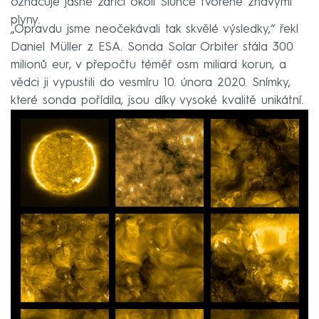
označuje jasně zářící okolí Slunce tvořené žhavými
plyny.
„Opravdu jsme neočekávali tak skvělé výsledky,“ řekl
Daniel Müller z ESA. Sonda Solar Orbiter stála 300
milionů eur, v přepočtu téměř osm miliard korun, a
vědci ji vypustili do vesmíru 10. února 2020. Snímky,
které sonda pořídila, jsou díky vysoké kvalitě unikátní.