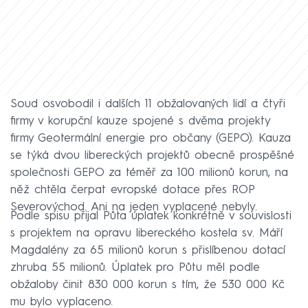
Soud osvobodil i dalších 11 obžalovaných lidí a čtyři
firmy v korupční kauze spojené s dvěma projekty
firmy Geotermální energie pro občany (GEPO). Kauza
se týká dvou libereckých projektů obecně prospěšné
společnosti GEPO za téměř za 100 milionů korun, na
něž chtěla čerpat evropské dotace přes ROP
Severovýchod. Ani na jeden vyplacené nebyly.
Podle spisu přijal Půta úplatek konkrétně v souvislosti
s projektem na opravu libereckého kostela sv. Máří
Magdalény za 65 milionů korun s přislíbenou dotací
zhruba 55 milionů. Úplatek pro Půtu měl podle
obžaloby činit 830 000 korun s tím, že 530 000 Kč
mu bylo vyplaceno.