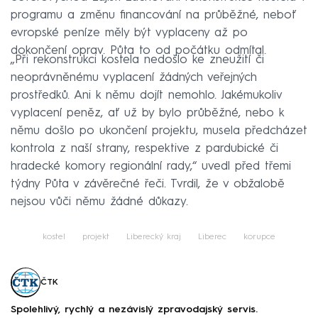
programu a změnu financování na průběžné, neboť
evropské peníze měly být vyplaceny až po
dokončení oprav. Půta to od počátku odmítal.
„Při rekonstrukci kostela nedošlo ke zneužití či
neoprávněnému vyplacení žádných veřejných
prostředků. Ani k němu dojít nemohlo. Jakémukoliv
vyplacení peněz, ať už by bylo průběžné, nebo k
němu došlo po ukončení projektu, musela předcházet
kontrola z naší strany, respektive z pardubické či
hradecké komory regionální rady,“ uvedl před třemi
týdny Půta v závěrečné řeči. Tvrdil, že v obžalobě
nejsou vůči němu žádné důkazy.
kostel
projekt
Liberecký kraj
Liberec
korupce
ČTK
Spolehlivý, rychlý a nezávislý zpravodajský servis.