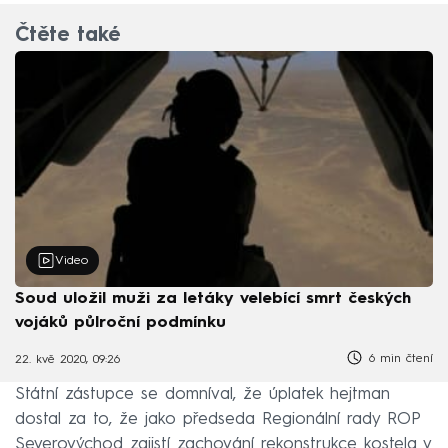
Čtěte také
Video
Soud uložil muži za letáky velebící smrt českých
vojáků půlroční podmínku
6 min čtení
22. kvě 2020, 09:26
Státní zástupce se domníval, že úplatek hejtman
dostal za to, že jako předseda Regionální rady ROP
Severovýchod zajistí zachování rekonstrukce kostela v