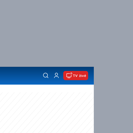
TV živě