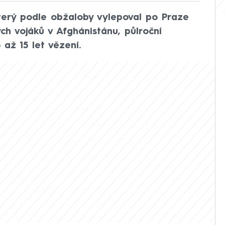
 který podle obžaloby vylepoval po Praze
ých vojáků v Afghánistánu, půlroční
až 15 let vězení.