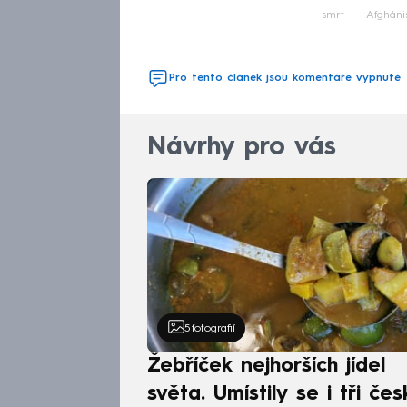
smrt
Afgháni
Pro tento článek jsou komentáře vypnuté
Návrhy pro vás
5
fotografií
Žebříček nejhorších jídel
světa. Umístily se i tři čes