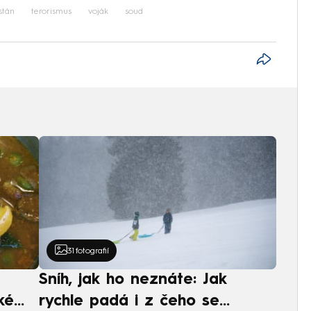
stán
terorismus
voják
soud
31
fotografií
Sníh, jak ho neznáte: Jak
ké
rychle padá i z čeho se