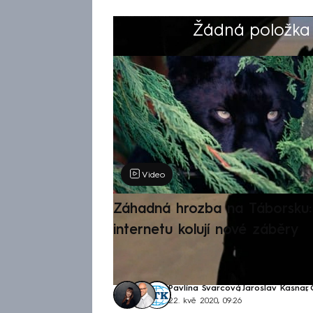
Žádná položka z
Výběr redakce
Video
Záhadná hrozba na Táborsku: 
internetu kolují nové záběry
Pavlína Švarcová
,
Jaroslav Kasnar
,
22. kvě 2020, 09:26