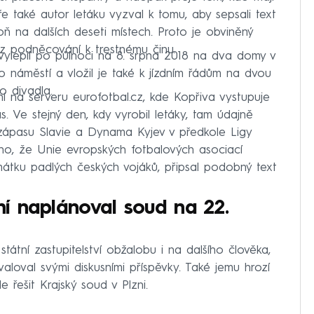
e také autor letáku vyzval k tomu, aby sepsali text
oň na dalších deseti místech. Proto je obviněný
 z podněcování k trestnému činu.
vylepil po půlnoci na 8. srpna 2018 na dva domy v
o náměstí a vložil je také k jízdním řádům na dvou
o divadla.
ní na serveru eurofotbal.cz, kde Kopřiva vystupuje
. Ve stejný den, kdy vyrobil letáky, tam údajně
zápasu Slavie a Dynama Kyjev v předkole Ligy
cího, že Unie evropských fotbalových asociací
amátku padlých českých vojáků, připsal podobný text
ení naplánoval soud na 22.
tátní zastupitelství obžalobu i na dalšího člověka,
valoval svými diskusními příspěvky. Také jemu hrozí
 řešit Krajský soud v Plzni.