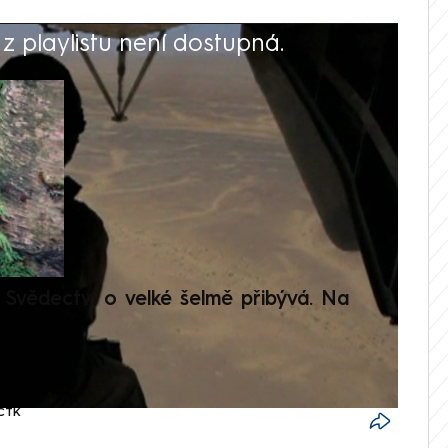
 playlistu není dostupná.
V
Svědectví o velké šelmě přibývá. Na
Setká
je op
ČTK