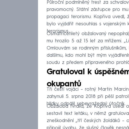
Půlroční podmíněný trest za schvalo
pravomocný. Státní zástupce pro mu
propagaci terorismu. Kopřiva uvedl, 
bylo vyjádřit nesouhlas s vojenským k
terorismus.
Osmatřicetiletý obžalovaný nepopíral
mu hrozilo 5 až 15 let za mřížemi. „Li
Omlouvám se rodinným příslušníkům,
dalšímu, kdo mohl být mým vyjádřen
soudu z předem připraveného prohlá
Gratuloval k úspěšné
okupantů
Tři čeští vojáci – rotný Martin Marci
zahynuli 5. srpna 2018 při pěší patrol
hlídky odpálil sebevražedný útočník.
Obžaloba tvrdila, že Kopřiva usedl 
sestavil text letáku, v němž gratulo
zneškodnění „tří českých žoldáků – 
připojil úvahu, že slušný člověk nes