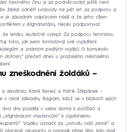
vání trestného činu a za podněcování ještě není
že žádal odnětí svobody na pět let za podporu a
že je zásadním odpůrcem násilí a že jeho cílem
onfliktem v Afghánistánu, nikoliv podporovat
, že letáky skutečně vylepil. Za podporu terorismu
tuji toho, jak jsem formuloval své vyjádření.
 kolegům a známým padlých vojáků či komukoliv
ím dotčen,“ přečetl dnes u pražského městského
šení.
mu zneškodnění žoldáků –
n a desátníci Kamil Beneš a Patrik Štěpánek –
e v okolí základny Bagram, když se v blízkosti jejich
o dva dny později u sebe doma k počítači a
val „afghánským vlastencům“ k úspěšnému
okupantů“. Vojáky označil za „ostudu naší země“ a
náší placené okupanty a naopak přeje těm, kdo mají