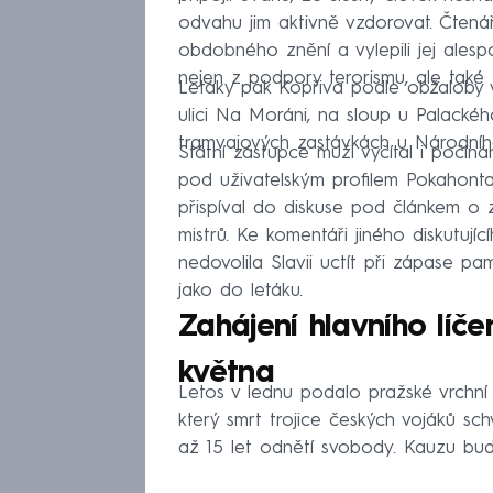
odvahu jim aktivně vzdorovat. Čtenář
obdobného znění a vylepili jej alesp
nejen z podpory terorismu, ale také
Letáky pak Kopřiva podle obžaloby 
ulici Na Moráni, na sloup u Palackéh
tramvajových zastávkách u Národníh
Státní zástupce muži vyčítal i počíná
pod uživatelským profilem Pokahontas
přispíval do diskuse pod článkem o 
mistrů. Ke komentáři jiného diskutují
nedovolila Slavii uctít při zápase p
jako do letáku.
Zahájení hlavního líč
května
Letos v lednu podalo pražské vrchní s
který smrt trojice českých vojáků sch
až 15 let odnětí svobody. Kauzu bude