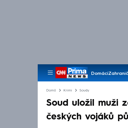
Domácí
Zahranič
Pořady
Domů
Krimi
Soudy
Soud uložil muži z
českých vojáků pů