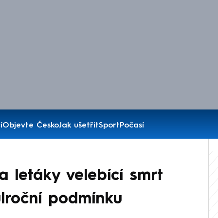
í
Objevte Česko
Jak ušetřit
Sport
Počasí
a letáky velebící smrt
lroční podmínku