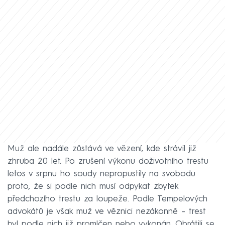
Muž ale nadále zůstává ve vězení, kde strávil již
zhruba 20 let. Po zrušení výkonu doživotního trestu
letos v srpnu ho soudy nepropustily na svobodu
proto, že si podle nich musí odpykat zbytek
předchozího trestu za loupeže. Podle Tempelových
advokátů je však muž ve věznici nezákonně – trest
byl podle nich již promlčen nebo vykonán. Obrátili se