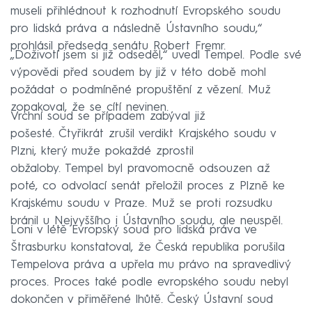
museli přihlédnout k rozhodnutí Evropského soudu
pro lidská práva a následně Ústavního soudu,“
prohlásil předseda senátu Robert Fremr.
„Doživotí jsem si již odseděl,“ uvedl Tempel. Podle své
výpovědi před soudem by již v této době mohl
požádat o podmíněné propuštění z vězení. Muž
zopakoval, že se cítí nevinen.
Vrchní soud se případem zabýval již
pošesté. Čtyřikrát zrušil verdikt Krajského soudu v
Plzni, který muže pokaždé zprostil
obžaloby. Tempel byl pravomocně odsouzen až
poté, co odvolací senát přeložil proces z Plzně ke
Krajskému soudu v Praze. Muž se proti rozsudku
bránil u Nejvyššího i Ústavního soudu, ale neuspěl.
Loni v létě Evropský soud pro lidská práva ve
Štrasburku konstatoval, že Česká republika porušila
Tempelova práva a upřela mu právo na spravedlivý
proces. Proces také podle evropského soudu nebyl
dokončen v přiměřené lhůtě. Český Ústavní soud