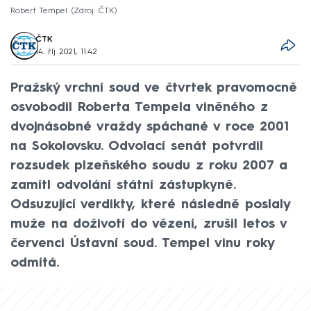
Robert Tempel
Zdroj: ČTK
ČTK
14. říj 2021, 11:42
Pražský vrchní soud ve čtvrtek pravomocně
osvobodil Roberta Tempela viněného z
dvojnásobné vraždy spáchané v roce 2001
na Sokolovsku. Odvolací senát potvrdil
rozsudek plzeňského soudu z roku 2007 a
zamítl odvolání státní zástupkyně.
Odsuzující verdikty, které následně poslaly
muže na doživotí do vězení, zrušil letos v
červenci Ústavní soud. Tempel vinu roky
odmítá.