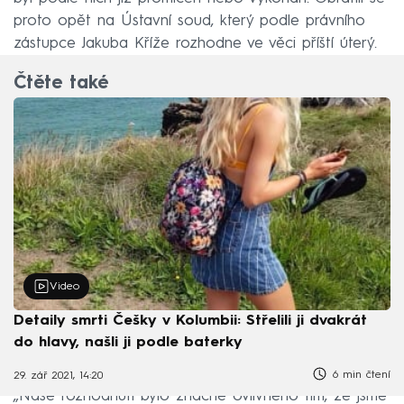
proto opět na Ústavní soud, který podle právního
zástupce Jakuba Kříže rozhodne ve věci příští úterý.
Čtěte také
Video
Detaily smrti Češky v Kolumbii: Střelili ji dvakrát
do hlavy, našli ji podle baterky
6 min čtení
29. zář 2021, 14:20
„Naše rozhodnutí bylo značně ovlivněno tím, že jsme