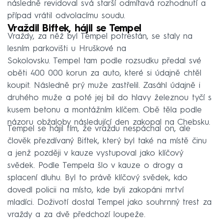
následně revidoval svá starší odmítavá rozhodnutí a
případ vrátil odvolacímu soudu.
Vraždil Biftek, hájil se Tempel
Vraždy, za něž byl Tempel potrestán, se staly na
lesním parkovišti u Hruškové na
Sokolovsku. Tempel tam podle rozsudku předal své
oběti 400 000 korun za auto, které si údajně chtěl
koupit. Následně prý muže zastřelil. Zasáhl údajně i
druhého muže a poté jej bil do hlavy železnou tyčí s
kusem betonu a montážním klíčem. Obě těla podle
názoru obžaloby následující den zakopal na Chebsku.
Tempel se hájil tím, že vraždu nespáchal on, ale
člověk přezdívaný Biftek, který byl také na místě činu
a jenž později v kauze vystupoval jako klíčový
svědek. Podle Tempela šlo v kauze o drogy a
splacení dluhu. Byl to právě klíčový svědek, kdo
dovedl policii na místo, kde byli zakopáni mrtví
mladíci. Doživotí dostal Tempel jako souhrnný trest za
vraždy a za dvě předchozí loupeže.