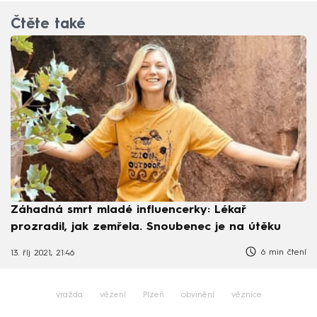
Čtěte také
Záhadná smrt mladé influencerky: Lékař
prozradil, jak zemřela. Snoubenec je na útěku
6 min čtení
13. říj 2021, 21:46
vražda
vězení
Plzeň
obvinění
věznice