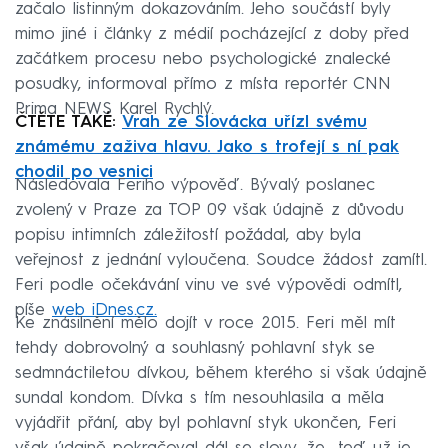
začalo listinným dokazováním. Jeho součástí byly
mimo jiné i články z médií pocházející z doby před
začátkem procesu nebo psychologické znalecké
posudky, informoval přímo z místa reportér CNN
Prima NEWS Karel Rychlý.
ČTĚTE TAKÉ:
Vrah ze Slovácka uřízl svému
známému zaživa hlavu. Jako s trofejí s ní pak
chodil po vesnici
Následovala Feriho výpověď. Bývalý poslanec
zvolený v Praze za TOP 09 však údajně z důvodu
popisu intimních záležitostí požádal, aby byla
veřejnost z jednání vyloučena. Soudce žádost zamítl.
Feri podle očekávání vinu ve své výpovědi odmítl,
píše
web iDnes.cz.
Ke znásilnění mělo dojít v roce 2015. Feri měl mít
tehdy dobrovolný a souhlasný pohlavní styk se
sedmnáctiletou dívkou, během kterého si však údajně
sundal kondom. Dívka s tím nesouhlasila a měla
vyjádřit přání, aby byl pohlavní styk ukončen, Feri