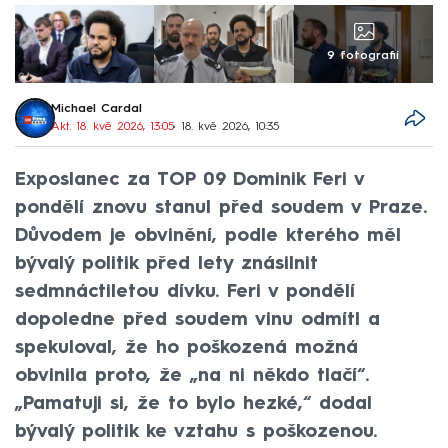
9 fotografií
Michael Cardal
Akt. 18. kvě 2026, 13:05
• 18. kvě 2026, 10:35
Exposlanec za TOP 09 Dominik Feri v
pondělí znovu stanul před soudem v Praze.
Důvodem je obvinění, podle kterého měl
bývalý politik před lety znásilnit
sedmnáctiletou dívku. Feri v pondělí
dopoledne před soudem vinu odmítl a
spekuloval, že ho poškozená možná
obvinila proto, že „na ni někdo tlačí“.
„Pamatuji si, že to bylo hezké,“ dodal
bývalý politik ke vztahu s poškozenou.