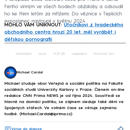
Feriho vinným ve všech bodech obžaloby a odsoudil
ho ke třem letům za mřížemi. Do věznice v Teplicích
exposlanec nastoupil v květnu 2024.
MOHLO VÁM UNIKNOUT:
Útočníkovi z hradeckého
obchodního centra hrozí 20 let, měl vyrábět i
dětskou pornografii
Failed to fetch
znásilnění
soud
TOP 09
napadení
Dominik Feri
Michael Cardal
Michael studuje obor Veřejná a sociální politika na Fakultě
sociálních studií Univerzity Karlovy v Praze. Členem on-line
redakce CNN Prima NEWS je od října 2024. Soustředí se
hlavně na domácí politiku, se zájmem sleduje také dění ve
Spojených státech. Ve volném čase se věnuje zejména
hudbě. (Michael.Cardal@iprima.cz)
Vstup do diskuze