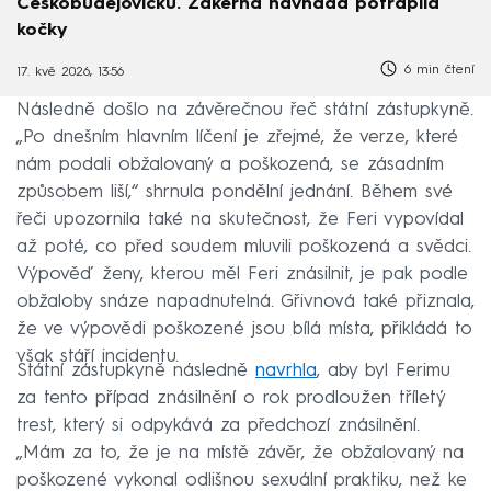
Českobudějovicku. Zákeřná návnada potrápila
kočky
6 min čtení
17. kvě 2026, 13:56
Následně došlo na závěrečnou řeč státní zástupkyně.
„Po dnešním hlavním líčení je zřejmé, že verze, které
nám podali obžalovaný a poškozená, se zásadním
způsobem liší,“ shrnula pondělní jednání. Během své
řeči upozornila také na skutečnost, že Feri vypovídal
až poté, co před soudem mluvili poškozená a svědci.
Výpověď ženy, kterou měl Feri znásilnit, je pak podle
obžaloby snáze napadnutelná. Gřivnová také přiznala,
že ve výpovědi poškozené jsou bílá místa, přikládá to
však stáří incidentu.
Státní zástupkyně následně
navrhla
, aby byl Ferimu
za tento případ znásilnění o rok prodloužen tříletý
trest, který si odpykává za předchozí znásilnění.
„Mám za to, že je na místě závěr, že obžalovaný na
poškozené vykonal odlišnou sexuální praktiku, než ke