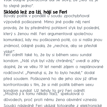
však údajně pokračoval dál se slovy, že „teď už je
to stejně jedno“.
Skládá lež za lží, hájí se Feri
Bývalý politik v pondělí u soudu zpochybňoval
výpovědi poškozené. Mimo jiné podle něj není
pravda, že by předmětný pohlavní styk byl poslední,
který s ženou měl. Feri argumentoval společnou
komunikací, kdy mu poškozená poté, co si našla jinou
známost, údajně psala, že „nechce, aby se přestali
vídat“.
Feri odmítl také to, že by si během sexu sundal
kondom. „Náš styk byl vždy chráněný,“ uvedl a záhy
doplnil, že ve věku 19 let neměl zájem o neplánované
rodičovství. „Pamatuji si, že to bylo hezké,“ dodal
před soudem. Poškozená ho dle jeho slov již dříve
konfrontovala s tím, že si měl politik během sexu
kondom sundat. Už tehdy to prý Feri odmítl.
„Možná ji k tomu někdo tlačí,“ spekuloval o
důvodech, proč proti němu žena obvinění vznesla.
Soudci následně Feri ukázal fotografie z elektronické