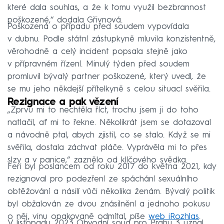
které dala souhlas, a že k tomu využil bezbrannost
poškozené,“ dodala Gřivnová.
Poškozená o případu před soudem vypovídala
v dubnu. Podle státní zástupkyně mluvila konzistentně,
věrohodně a celý incident popsala stejně jako
v přípravném řízení. Minulý týden před soudem
promluvil bývalý partner poškozené, který uvedl, že
se mu jeho někdejší přítelkyně s celou situací svěřila.
Rezignace a pak vězení
„Zprvu mi to nechtěla říct, trochu jsem ji do toho
natlačil, ať mi to řekne. Několikrát jsem se dotazoval
a návodně ptal, abych zjistil, co se stalo. Když se mi
svěřila, dostala záchvat pláče. Vyprávěla mi to přes
slzy a v panice,“ zaznělo od klíčového svědka.
Feri byl poslancem od roku 2017 do května 2021, kdy
rezignoval pro podezření ze spáchání sexuálního
obtěžování a násilí vůči několika ženám. Bývalý politik
byl obžalován ze dvou znásilnění a jednoho pokusu
o něj, vinu opakovaně odmítal, píše
web iRozhlas
.
V listopadu 2023 Obvodní soud pro Prahu 3 uznal