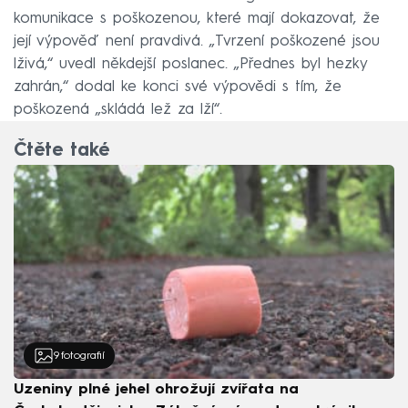
komunikace s poškozenou, které mají dokazovat, že
její výpověď není pravdivá. „Tvrzení poškozené jsou
lživá,“ uvedl někdejší poslanec. „Přednes byl hezky
zahrán,“ dodal ke konci své výpovědi s tím, že
poškozená „skládá lež za lží“.
Čtěte také
9
fotografií
Uzeniny plné jehel ohrožují zvířata na