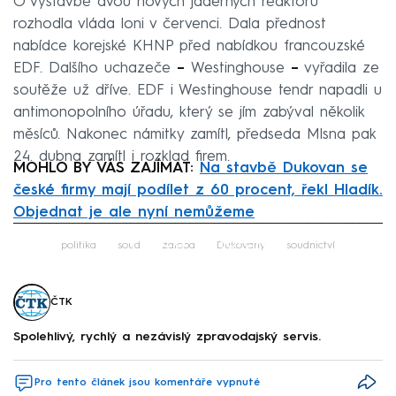
O výstavbě dvou nových jaderných reaktorů
rozhodla vláda loni v červenci. Dala přednost
nabídce korejské KHNP před nabídkou francouzské
EDF. Dalšího uchazeče
–⁠⁠⁠⁠⁠⁠
Westinghouse
–⁠⁠⁠⁠⁠⁠
vyřadila ze
soutěže už dříve. EDF i Westinghouse tendr napadli u
antimonopolního úřadu, který se jím zabýval několik
měsíců. Nakonec námitky zamítl, předseda Mlsna pak
24. dubna zamítl i rozklad firem.
MOHLO BY VÁS ZAJÍMAT:
Na stavbě Dukovan se
české firmy mají podílet z 60 procent, řekl Hladík.
Objednat je ale nyní nemůžeme
Failed to fetch
politika
soud
žaloba
Dukovany
soudnictví
ČTK
Spolehlivý, rychlý a nezávislý zpravodajský servis.
Pro tento článek jsou komentáře vypnuté