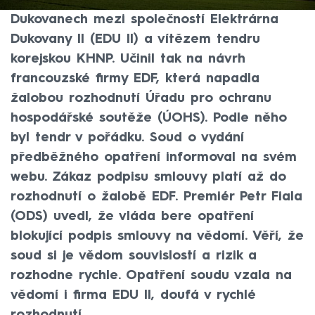
podpis smlouvy o stavbě jaderných bloků v
Dukovanech mezi společností Elektrárna
Dukovany II (EDU II) a vítězem tendru
korejskou KHNP. Učinil tak na návrh
francouzské firmy EDF, která napadla
žalobou rozhodnutí Úřadu pro ochranu
hospodářské soutěže (ÚOHS). Podle něho
byl tendr v pořádku. Soud o vydání
předběžného opatření informoval na svém
webu. Zákaz podpisu smlouvy platí až do
rozhodnutí o žalobě EDF. Premiér Petr Fiala
(ODS) uvedl, že vláda bere opatření
blokující podpis smlouvy na vědomí. Věří, že
soud si je vědom souvislostí a rizik a
rozhodne rychle. Opatření soudu vzala na
vědomí i firma EDU II, doufá v rychlé