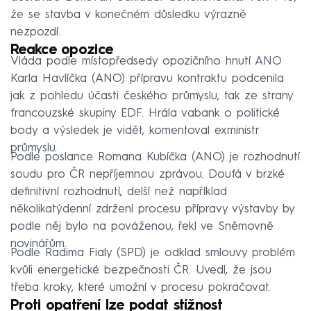
že se stavba v konečném důsledku výrazně
nezpozdí.
Reakce opozice
Vláda podle místopředsedy opozičního hnutí ANO
Karla Havlíčka (ANO) přípravu kontraktu podcenila
jak z pohledu účasti českého průmyslu, tak ze strany
francouzské skupiny EDF. Hrála vabank o politické
body a výsledek je vidět, komentoval exministr
průmyslu.
Podle poslance Romana Kubíčka (ANO) je rozhodnutí
soudu pro ČR nepříjemnou zprávou. Doufá v brzké
definitivní rozhodnutí, delší než například
několikatýdenní zdržení procesu přípravy výstavby by
podle něj bylo na pováženou, řekl ve Sněmovně
novinářům.
Podle Radima Fialy (SPD) je odklad smlouvy problém
kvůli energetické bezpečnosti ČR. Uvedl, že jsou
třeba kroky, které umožní v procesu pokračovat.
Proti opatření lze podat stížnost