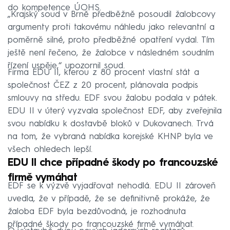
do kompetence ÚOHS.
„Krajský soud v Brně předběžně posoudil žalobcovy
argumenty proti takovému náhledu jako relevantní a
poměrně silné, proto předběžné opatření vydal. Tím
ještě není řečeno, že žalobce v následném soudním
řízení uspěje,“ upozornil soud.
Firma EDU II, kterou z 80 procent vlastní stát a
společnost ČEZ z 20 procent, plánovala podpis
smlouvy na středu. EDF svou žalobu podala v pátek.
EDU II v úterý vyzvala společnost EDF, aby zveřejnila
svou nabídku k dostavbě bloků v Dukovanech. Trvá
na tom, že vybraná nabídka korejské KHNP byla ve
všech ohledech lepší.
EDU II chce případné škody po francouzské
firmě vymáhat
EDF se k výzvě vyjadřovat nehodlá. EDU II zároveň
uvedla, že v případě, že se definitivně prokáže, že
žaloba EDF byla bezdůvodná, je rozhodnuta
případné škody po francouzské firmě vymáhat.