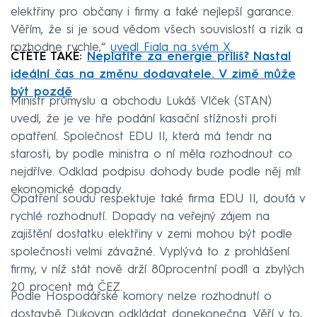
elektřiny pro občany i firmy a také nejlepší garance.
Věřím, že si je soud vědom všech souvislostí a rizik a
rozhodne rychle,“
uvedl Fiala na svém X.
ČTĚTE TAKÉ:
Neplatíte za energie příliš? Nastal
ideální čas na změnu dodavatele. V zimě může
být pozdě
Ministr průmyslu a obchodu Lukáš Vlček (STAN)
uvedl, že je ve hře podání kasační stížnosti proti
opatření. Společnost EDU II, která má tendr na
starosti, by podle ministra o ní měla rozhodnout co
nejdříve. Odklad podpisu dohody bude podle něj mít
ekonomické dopady.
Opatření soudu respektuje také firma EDU II, doufá v
rychlé rozhodnutí. Dopady na veřejný zájem na
zajištění dostatku elektřiny v zemi mohou být podle
společnosti velmi závažné. Vyplývá to z prohlášení
firmy, v níž stát nově drží 80procentní podíl a zbylých
20 procent má ČEZ.
Podle Hospodářské komory nelze rozhodnutí o
dostavbě Dukovan odkládat donekonečna. Věří v to,