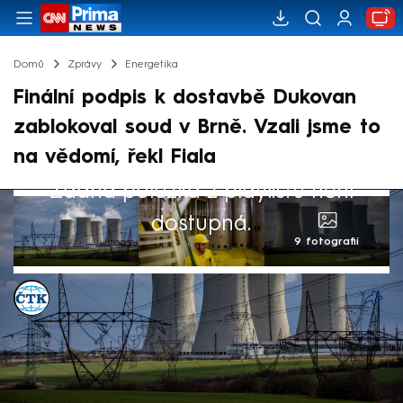
Domů
Zprávy
Energetika
Finální podpis k dostavbě Dukovan
zablokoval soud v Brně. Vzali jsme to
na vědomí, řekl Fiala
Žádná položka z playlistu není
dostupná.
9 fotografií
ČTK
Akt. 6. kvě 2025, 14:16
• 6. kvě 2025, 11:59
Brněnský soud v úterý předběžným
opatřením zablokoval středeční finální