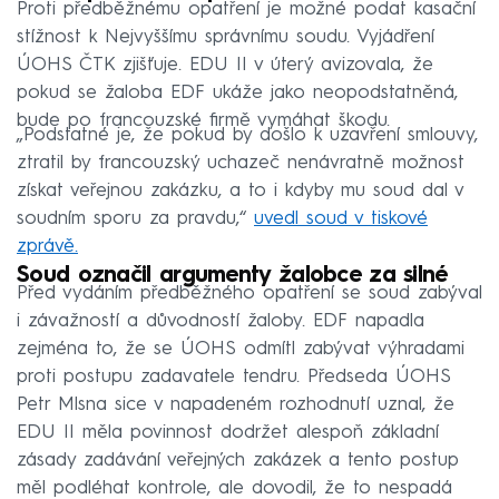
Proti předběžnému opatření je možné podat kasační
stížnost k Nejvyššímu správnímu soudu. Vyjádření
ÚOHS ČTK zjišťuje. EDU II v úterý avizovala, že
pokud se žaloba EDF ukáže jako neopodstatněná,
bude po francouzské firmě vymáhat škodu.
„Podstatné je, že pokud by došlo k uzavření smlouvy,
ztratil by francouzský uchazeč nenávratně možnost
získat veřejnou zakázku, a to i kdyby mu soud dal v
soudním sporu za pravdu,“
uvedl soud v tiskové
zprávě.
Soud označil argumenty žalobce za silné
Před vydáním předběžného opatření se soud zabýval
i závažností a důvodností žaloby. EDF napadla
zejména to, že se ÚOHS odmítl zabývat výhradami
proti postupu zadavatele tendru. Předseda ÚOHS
Petr Mlsna sice v napadeném rozhodnutí uznal, že
EDU II měla povinnost dodržet alespoň základní
zásady zadávání veřejných zakázek a tento postup
měl podléhat kontrole, ale dovodil, že to nespadá