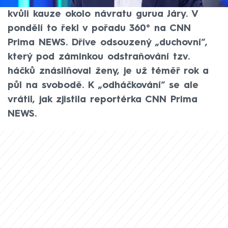
ministra spravedlnosti Pavla Blažka (ODS)
kvůli kauze okolo návratu gurua Járy. V
pondělí to řekl v pořadu 360° na CNN
Prima NEWS. Dříve odsouzený „duchovní“,
který pod záminkou odstraňování tzv.
háčků znásilňoval ženy, je už téměř rok a
půl na svobodě. K „odháčkování“ se ale
vrátil, jak zjistila reportérka CNN Prima
NEWS.