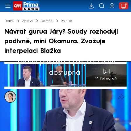
Domů
Zprávy
Domácí
Politika
Návrat gurua Járy? Soudy rozhodují
podivně, míní Okamura. Zvažuje
interpelaci Blažka
Žádná položka z playlistu není
dostupná.
14 fotografií
Ivana Syrovátková
29. dub 2025, 15:21
Předseda SPD Tomio Okamura nevyloučil,
že bude na sněmovním plénu interpelovat