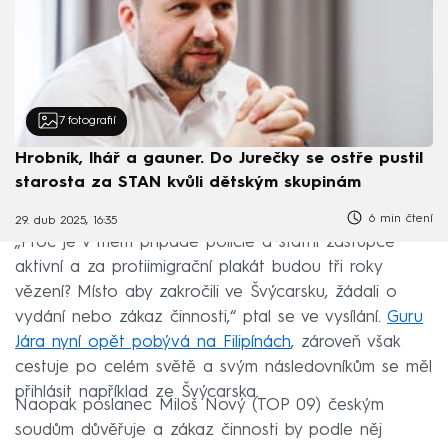
7
fotografií
Hrobník, lhář a gauner. Do Jurečky se ostře pustil
starosta za STAN kvůli dětským skupinám
6 min čtení
29. dub 2025, 16:35
„Proč je v mém případě policie a státní zástupce
aktivní a za protiimigrační plakát budou tři roky
vězení? Místo aby zakročili ve Švýcarsku, žádali o
vydání nebo zákaz činnosti,“ ptal se ve vysílání.
Guru
Jára nyní opět pobývá na Filipínách
, zároveň však
cestuje po celém světě a svým následovníkům se měl
přihlásit například ze Švýcarska.
Naopak poslanec Miloš Nový (TOP 09) českým
soudům důvěřuje a zákaz činnosti by podle něj