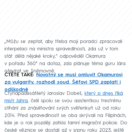
„Můžu se zeptat, aby třeba moji poradci zpracovali
interpelaci na ministra spravedlnosti, zda už v tom
stát dělá nějaké kroky,“ odpověděl Okamura
v pořadu 360° na dotaz, zda plánuje téma guru Jára
otevírat ve Sněmovně.
ČTĚTE TAKÉ:
Novotný se musí omluvit Okamurovi
za vulgarity, rozhodl soud. Šéfovi SPD zaplatí i
odškodné
Čtyřiapadesátiletý Jaroslav Dobeš,
který si dnes říká
mistr Jahra
, čelil spolu se svou asistentkou trestnímu
stíhání za znásilňování svých svěřenkyň už od roku
2014. Před spravedlností se oba skrývali na Filipínách,
kde je o rok později zatkla tamní imigrační policie. Do
české věznice se dostali až v srpnu roku 2023, ještě