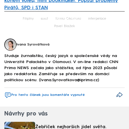
koněm voleb, míní bookmaker. Popsal problémy
Pirátů, SPD i STAN
Failed to fetch
Filipíny
soud
Tomio Okamura
interpelace
Pavel Blažek
Ivana Syrovátková
Studuje žurnalistiku, český jazyk a společenské vědy na
Univerzitě Palackého v Olomouci. V on-line redakci CNN
Prima NEWS začala jako stážistka, od října 2023 působí
jako redaktorka. Zaměřuje se především na domácí
politickou scénu. (Ivana.Syrovatkova@iprima.cz)
Pro tento článek jsou komentáře vypnuté
Návrhy pro vás
Žebříček nejhorších jídel světa.