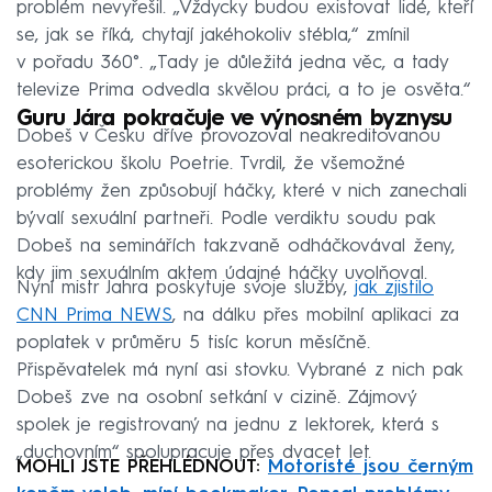
problém nevyřešil. „Vždycky budou existovat lidé, kteří
se, jak se říká, chytají jakéhokoliv stébla,“ zmínil
v pořadu 360°. „Tady je důležitá jedna věc, a tady
televize Prima odvedla skvělou práci, a to je osvěta.“
Guru Jára pokračuje ve výnosném byznysu
Dobeš v Česku dříve provozoval neakreditovanou
esoterickou školu Poetrie. Tvrdil, že všemožné
problémy žen způsobují háčky, které v nich zanechali
bývalí sexuální partneři. Podle verdiktu soudu pak
Dobeš na seminářích takzvaně odháčkovával ženy,
kdy jim sexuálním aktem údajné háčky uvolňoval.
Nyní mistr Jahra poskytuje svoje služby,
jak zjistilo
CNN Prima NEWS
, na dálku přes mobilní aplikaci za
poplatek v průměru 5 tisíc korun měsíčně.
Přispěvatelek má nyní asi stovku. Vybrané z nich pak
Dobeš zve na osobní setkání v cizině. Zájmový
spolek je registrovaný na jednu z lektorek, která s
„duchovním“ spolupracuje přes dvacet let.
MOHLI JSTE PŘEHLÉDNOUT:
Motoristé jsou černým