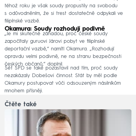
téhož roku je však soudy propustily na svobodu
s odůvodněním, že si trest dostatečně odpykali ve
filipínské vazbě.
Okamura: Soudy rozhodují podivně
„Je mi skutečně záhadou, proč české soudy
započítaly guruovi Járovi pobyt ve filipínské
deportační vazbě,“ namítl Okamura. „Rozhodují
opravdu velmi podivně, ne na stranu bezpečnosti
českých občanů,“ doplnil.
Šéf SPD se také pozastavil nad tím, proč soudy
nezakázaly Dobešovi činnost. Stát by měl podle
Okamury postupovat vůči odsouzeným násilníkům
mnohem přísněji.
Čtěte také