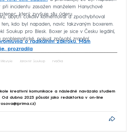
ýt při incidentu zasažen manželem Hanychové
tenec, který zvyšuje sílu úderu.
ky, abych cokoliv komentoval a zpochybňoval
yl ten, kdo byl napaden, navíc takzvaným boxerem.
kl Soukup pro Blesk. Boxer je sice v Česku legální,
 problematické, pokud způsobí zranění.
romluvila o radikálním zákroku. Mám
ie, prozradila
iled to fetch
lifestyle
Jaromír Soukup
rvačka
škole kreativní komunikace a následně navázala studiem
e. Od dubna 2023 působí jako redaktorka v on-line
tosova@iprima.cz)