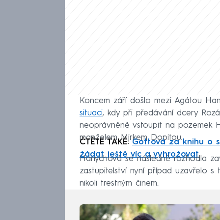
Koncem září došlo mezi Agátou Ha
situaci
, kdy při předávání dcery Roz
neoprávněně vstoupit na pozemek Ha
manželem Mirkem Dopitou.
ČTĚTE TAKÉ:
Gottová za knihu o sv
žádat ještě víc a vyhrožovat
Hanychová se následně rozhodla zavol
zastupitelství nyní případ uzavřelo s
nikoli trestným činem.