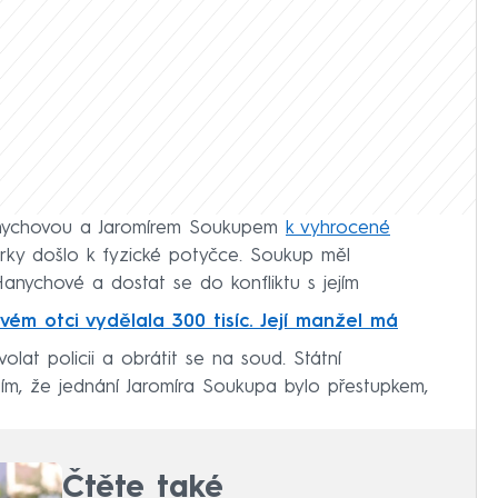
nychovou a Jaromírem Soukupem
k vyhrocené
árky došlo k fyzické potyčce. Soukup měl
nychové a dostat se do konfliktu s jejím
ém otci vydělala 300 tisíc. Její manžel má
at policii a obrátit se na soud. Státní
 tím, že jednání Jaromíra Soukupa bylo přestupkem,
Čtěte také