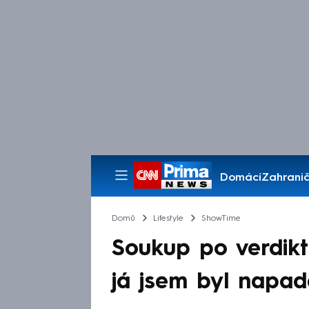
Domácí
Zahranič
Pořady
Domů
Lifestyle
ShowTime
Soukup po verdikt
já jsem byl napa