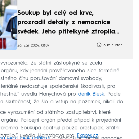
Soukup byl celý od krve,
prozradil detaily z nemocnice
svědek. Jeho přítelkyně ztropila
scénu
6 min čtení
26. zář 2024, 08:07
o vyrozumělo, že státní zástupkyně se zcela
 orgánu, kdy jednání prověřovaného sice formálně
restného činu porušování domovní svobody,
eriálně nedosahuje společenské škodlivosti, pro
trestné,“ uvedla Hanychová pro
deník Blesk
. Podle
a skutečnost, že šlo o vstup na pozemek, nikoli do
ce vyrozumění od státního zastupitelství, které
orgánu. Policejní orgán předal případ k projednání
Jaromíra Soukupa spatřují pouze přestupek. Státní
potvrdilo,” uvedla Hanychová pro
Expres.cz
.
ou verzi celé události
a prohlašuje, že byl napaden