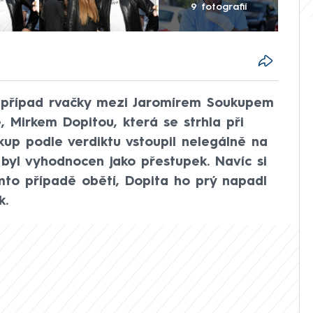
9 fotografií
lo případ rvačky mezi Jaromírem Soukupem
Mirkem Dopitou, která se strhla při
up podle verdiktu vstoupil nelegálně na
byl vyhodnocen jako přestupek. Navíc si
tomto případě obětí, Dopita ho prý napadl
k.