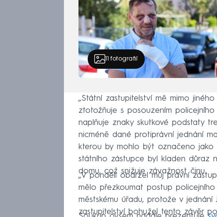
11
fotografií
„Státní zastupitelství mě mimo jinéh
ztotožňuje s posouzením policejního
naplňuje znaky skutkové podstaty t
nicméně dané protiprávní jednání mat
kterou by mohlo být označeno jako 
státního zástupce byl kladen důraz n
domu, což snižuje závažnost činu.
„V pondělí obdržel můj právní zástup
mělo přezkoumat postup policejního 
městskému úřadu, protože v jednání 
zastupitelství bohužel tento závěr 
Soukup ovšem nadále prezentuje
sv