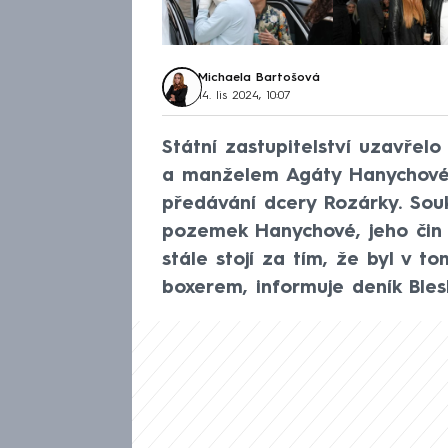
Michaela Bartošová
14. lis 2024, 10:07
Státní zastupitelství uzavře
a manželem Agáty Hanychové, 
předávání dcery Rozárky. Souk
pozemek Hanychové, jeho čin 
stále stojí za tím, že byl v 
boxerem, informuje deník Bles