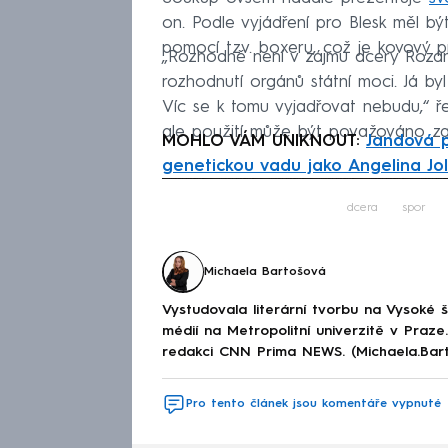
on. Podle vyjádření pro Blesk měl b
pomocí tzv. boxeru, což je kovový prs
„Rozhodně není v zájmu dcery Rozár
rozhodnutí orgánů státní moci. Já b
Víc se k tomu vyjadřovat nebudu,“ ře
ale použití může být považováno za
MOHLO VÁM UNIKNOUT:
Jandová p
genetickou vadu jako Angelina Jol
Fa
dcera
spor
Michaela Bartošová
Vystudovala literární tvorbu na Vysoké 
médií na Metropolitní univerzitě v Praz
redakci CNN Prima NEWS. (Michaela.Bar
Pro tento článek jsou komentáře vypnuté