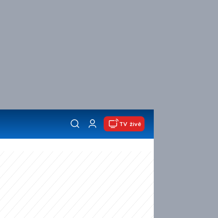
TV živě