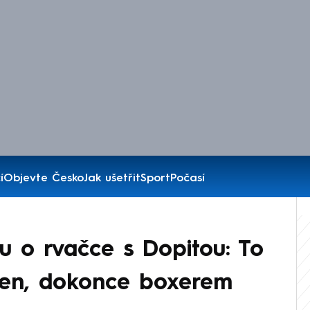
í
Objevte Česko
Jak ušetřit
Sport
Počasí
u o rvačce s Dopitou: To
den, dokonce boxerem