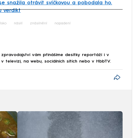
e snažila otrávit svíčkovou a pobodala ho.
 verdikt
iled to fetch
lsko
násilí
znásilnění
napadení
 zpravodajství vám přinášíme desítky reportáží i v
 televizi, na webu, sociálních sítích nebo v HbbTV.