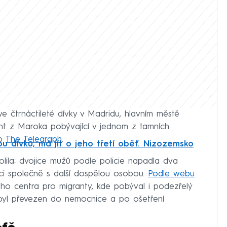
e čtrnáctileté dívky v Madridu, hlavním městě
nt z Maroka pobývající v jednom z tamních
eb
The Telegraph
.
ou dívku, má jít o jeho třetí oběť. Nizozemsko
olila: dvojice mužů podle policie napadla dva
ulici společně s další dospělou osobou.
Podle webu
ho centra pro migranty, kde pobýval i podezřelý
byl převezen do nemocnice a po ošetření