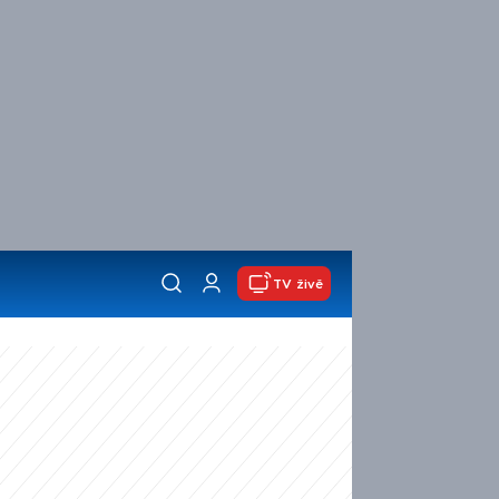
TV živě