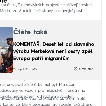
ofě
ou scénu. „Z nenávistných projevů se stávají trestné
 Martín ze Socialistické strany zastávající post
Čtěte také
KOMENTÁŘ: Deset let od slavného
výroku Merkelové není cesty zpět.
Evropa patří migrantům
6 min čtení
29. srp 2025, 06:29
edsedkyně vlády Madridského autonomního
é strany, podle které by měl být Maročan
zadržovaný ve vězení pro mladistvé – přidán na
ončila neúspěchem a hrozí jim vyhoštění.
 pravicová strana Vox. „Sexuální útok proti 14leté
konsenzu, který prosazuje jak Socialistická strana,