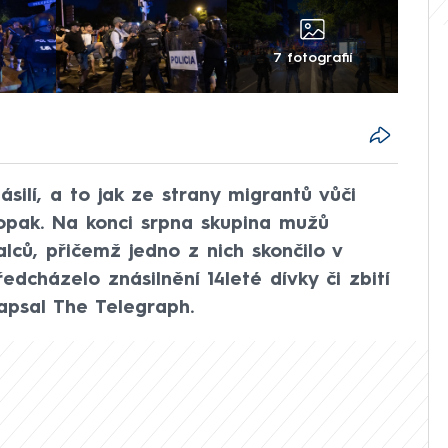
7 fotografií
silí, a to jak ze strany migrantů vůči
naopak. Na konci srpna skupina mužů
alců, přičemž jedno z nich skončilo v
dcházelo znásilnění 14leté dívky či zbití
apsal The Telegraph.