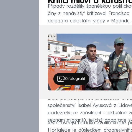
Kritici mluví o katastr
Případy rozdělily španělskou politick
činy z nenávisti,“ kritizoval Francisco
delegáta celostátní vlády v Madridu.
10
fotografií
Další pohled na věc představila př
společenství Isabel Ayusová z Lidov
podezřelý ze znásilnění – aktuálně 
seznam migrantů, jejichž adaptace sk
Ještě ostřejší rétoriku zvolila krajně
Hortaleze je důsledkem progresivního 