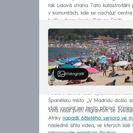
tak Lidová strana. Tato katastrofální 
v komunitách, kde se nachází centra p
buňky strany Javier Ortega Smith.
8
fotografií
Podle Martína však uplatňování kolek
Španělsku místo. „V Madridu došlo za 
však vyvolal jen tento případ. Krimina
Vlna násilí proti migrantům se zvedal
Afriky
napadli 68letého seniora ve 
následně šířila videa, ve kterých lid