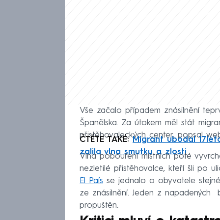
Vše začalo případem znásilnění teprv
Španělska. Za útokem měl stát migra
přistěhovaleckých center, popsal w
ČTĚTE TAKÉ:
Migrant ubodal 17let
zalila vlna smutku a zlosti
Vlna pobouření místních poté vyvrch
nezletilé přistěhovalce, kteří šli po 
El País
se jednalo o obyvatele stejné
ze znásilnění. Jeden z napadených 
propuštěn.