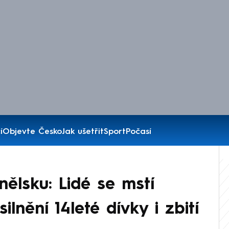
í
Objevte Česko
Jak ušetřit
Sport
Počasí
nělsku: Lidé se mstí
lnění 14leté dívky i zbití