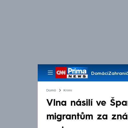
Domácí
Zahranič
Pořady
Domů
Krimi
Vlna násilí ve Špa
migrantům za znási