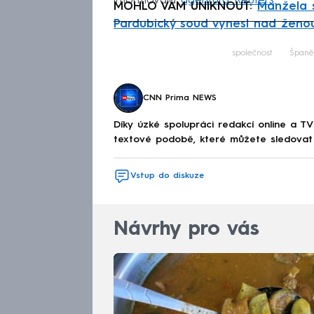
informovala
agentura Reuters
.
MOHLO VÁM UNIKNOUT:
Manžela s
Pardubický soud vynesl nad ženou
Fa
společnost
Španě
CNN Prima NEWS
Díky úzké spolupráci redakcí online a TV
textové podobě, které můžete sledovat v
Vstup do diskuze
Návrhy pro vás