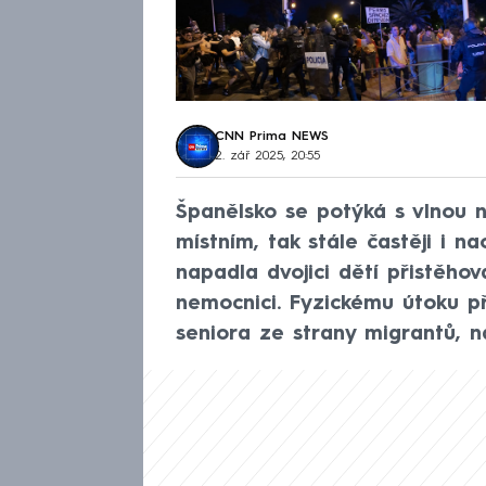
CNN Prima NEWS
2. zář 2025, 20:55
Španělsko se potýká s vlnou ná
místním, tak stále častěji i 
napadla dvojici dětí přistěhov
nemocnici. Fyzickému útoku pře
seniora ze strany migrantů, n