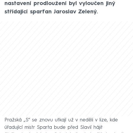
nastavení prodloužení byl vyloučen jiný
střídající sparťan Jaroslav Zelený.
Pražská „S“ se znovu utkají už v neděli v lize, kde
úřadující mistr Sparta bude před Slavií hájit