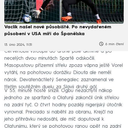
Vaclík našel nové působiště. Po nevydařeném
působení v USA míří do Španělska
6 min čtení
13. úno 2024, 11:31
Červenobílí vstoupili do druhé půle aktivně a po
necelých dvou minutách Spartě odskočili.
Masopustovu přízemní střelu zpoza vápna ještě Vorel
vytáhl, na pohotovou dorážku Dioufa ale neměl
nárok. Devatenáctiletý Senegalec zaznamenal ve
třetím soutěžním duelu za Slavii druhý gól.
V 55. minutě hosté snížili. Ogbu nezachytil nákop
jednoho ze sparťanů a Olatunji zakončil únik střelou
na zadní tyč. O čtvrt hodiny později nigerijský útočník
vyrovnal. Preciado si naběhl za obranu, Krejčí na
jeho přihrávku nedosáhl, ale míč doputoval k
Olatunjimu, který se pohotovou ranou opět na zadní