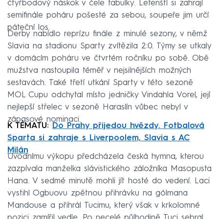
čtyřbodový náskok v čele tabulky. Letenští si zahrají
semifinále poháru pošesté za sebou, soupeře jim určí
páteční los.
Derby nabídlo reprízu finále z minulé sezony, v němž
Slavia na stadionu Sparty zvítězila 2:0. Týmy se utkaly
v domácím poháru ve čtvrtém ročníku po sobě. Obě
mužstva nastoupila téměř v nejsilnějších možných
sestavách. Také třetí utkání Sparty v této sezoně
MOL Cupu odchytal místo jedničky Vindahla Vorel, její
nejlepší střelec v sezoně Haraslín vůbec nebyl v
zápasové nominaci.
K TÉMATU:
Do Prahy přijedou hvězdy. Fotbalová
Sparta si zahraje s Liverpoolem, Slavia s AC
Milán
Úvodnímu výkopu předcházela česká hymna, kterou
zazpívala manželka slávistického záložníka Masopusta
Hana. V sedmé minutě mohli jít hosté do vedení. Laci
vystihl Ogbuovu zpětnou přihrávku na gólmana
Mandouse a přihrál Tucimu, který však v krkolomné
pozici zamířil vedle. Po necelé půlhodině Tuci sebral