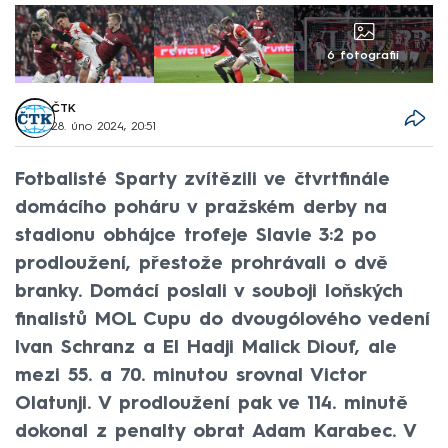
6 fotografií
ČTK
28. úno 2024, 20:51
Fotbalisté Sparty zvítězili ve čtvrtfinále
domácího poháru v pražském derby na
stadionu obhájce trofeje Slavie 3:2 po
prodloužení, přestože prohrávali o dvě
branky. Domácí poslali v souboji loňských
finalistů MOL Cupu do dvougólového vedení
Ivan Schranz a El Hadji Malick Diouf, ale
mezi 55. a 70. minutou srovnal Victor
Olatunji. V prodloužení pak ve 114. minutě
dokonal z penalty obrat Adam Karabec. V