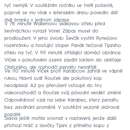
tyč nemýlil. V soutěžním ročníku se trefil pošesté,
poprvé se mu však v letenském dresu povedlo dát
dvě branky v jednom zápase.
V 78. minutě Wallemovu skákavou střelu před
šestnáctkou vyrazil Vorel. Zápas musel do
prodloužení. V jeho úvodu Ševčík vystihl Rynešovu
rozehrávku a hostující stoper Panák tečoval Tijaniho
střelu na tyč. V 99. minutě střídající domácí obránce
Vlček v pokutovém území zasáhl loktem do obličeje
Olatunjiho, ale rozhodčí penaltu nenařídil.
Ve 110. minutě Vlček proti Karabcovi zahrál ve vápně
rukou, hlavní sudí Rouček ale pokutový kop
neodpískal. Až po přerušení vstoupil do hry
videorozhodčí a Rouček svůj původní verdikt změnil.
Odpovědnost vzal na sebe Karabec, který penaltu
bez zaváhání proměnil. V soutěžní sezoně skóroval
popáté.
Slavia ještě mohla srovnat v nastavení, jenže další
příchozí hráč z lavičky Tijani z přímého kopu z