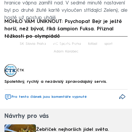
hranice vápna zamířil nad. V sedmé minutě nastavení
byl po druhé žluté kartě vyloučen střídající Zelený, ale
hosté už postup uhájili.
MOHLO VÁM UNIKNOUT: Psychopat Bejr je ještě
horší, než býval, říká šampion Fuksa. Přiznal
těžkosti po olympiádě
Failed to fetch
SK Slavia Praha
AC Sparta Praha
fotbal
sport
Adam Karabec
ČTK
Spolehlivý, rychlý a nezávislý zpravodajský servis.
Pro tento článek jsou komentáře vypnuté
Návrhy pro vás
Žebříček nejhorších jídel světa.