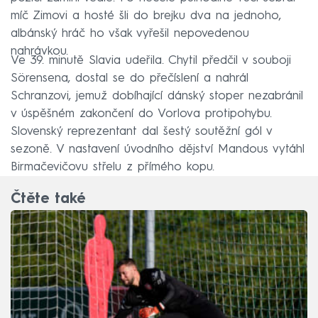
míč Zimovi a hosté šli do brejku dva na jednoho,
albánský hráč ho však vyřešil nepovedenou
nahrávkou.
Ve 39. minutě Slavia udeřila. Chytil předčil v souboji
Sörensena, dostal se do přečíslení a nahrál
Schranzovi, jemuž dobíhající dánský stoper nezabránil
v úspěšném zakončení do Vorlova protipohybu.
Slovenský reprezentant dal šestý soutěžní gól v
sezoně. V nastavení úvodního dějství Mandous vytáhl
Birmačevičovu střelu z přímého kopu.
Čtěte také