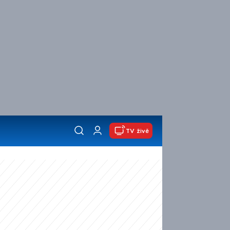
TV živě