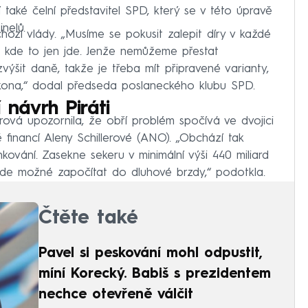
 také čelní představitel SPD, který se v této úpravě
nelů.
ozí vlády. „Musíme se pokusit zalepit díry v každé
, kde to jen jde. Jenže nemůžeme přestat
ýšit daně, takže je třeba mít připravené varianty,
kona,“ dodal předseda poslaneckého klubu SPD.
 návrh Piráti
rová upozornila, že obří problém spočívá ve dvojici
financí Aleny Schillerové (ANO). „Obchází tak
ování. Zasekne sekeru v minimální výši 440 miliard
ude možné započítat do dluhové brzdy,“ podotkla.
Čtěte také
Pavel si peskování mohl odpustit,
míní Korecký. Babiš s prezidentem
nechce otevřeně válčit