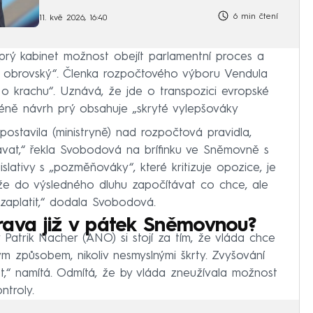
6 min čtení
11. kvě 2026, 16:40
prý kabinet možnost obejít parlamentní proces a
 je obrovský“. Členka rozpočtového výboru Vendula
 o krachu“. Uznává, že jde o transpozici evropské
éně návrh prý obsahuje „skryté vylepšováky
 postavila (ministryně) nad rozpočtová pravidla,
vat,“ řekla Svobodová na brífinku ve Sněmovně s
lativy s „pozměňováky“, které kritizuje opozice, je
může do výsledného dluhu započítávat co chce, ale
zaplatit,“ dodala Svobodová.
rava již v pátek Sněmovnou?
atrik Nacher (ANO) si stojí za tím, že vláda chce
ým způsobem, nikoliv nesmyslnými škrty. Zvyšování
,“ namítá. Odmítá, že by vláda zneužívala možnost
ntroly.