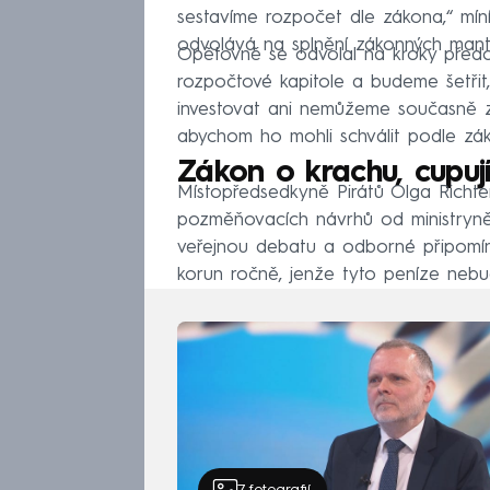
sestavíme rozpočet dle zákona,“ míní
odvolává na splnění zákonných manti
Opětovně se odvolal na kroky předch
rozpočtové kapitole a budeme šetřit
investovat ani nemůžeme současně zv
abychom ho mohli schválit podle zá
Zákon o krachu, cupují
Místopředsedkyně Pirátů Olga Richte
pozměňovacích návrhů od ministryně 
veřejnou debatu a odborné připomínk
korun ročně, jenže tyto peníze neb
7
fotografií