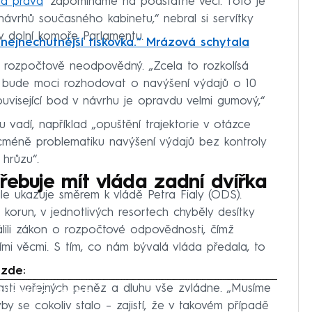
á práva
‘ zapomínáme na podstatné věci. Toto je
návrhů současného kabinetu,“ nebral si servítky
 v dolní komoře Parlamentu.
nejnechutnější tiskovka.“ Mrázová schytala
 rozpočtově neodpovědný. „Zcela to rozkolísá
iž bude moci rozhodovat o navýšení výdajů o 10
uvisející bod v návrhu je opravdu velmi gumový,“
u vadí, například „opuštění trajektorie v otázce
cméně problematiku navýšení výdajů bez kontroly
hrůzu“.
řebuje mít vláda zadní dvířka
e ukazuje směrem k vládě Petra Fialy (ODS).
d korun, v jednotlivých resortech chyběly desítky
álili zákon o rozpočtové odpovědnosti, čímž
ími věcmi. S tím, co nám bývalá vláda předala, to
 zde:
asti veřejných peněz a dluhu vše zvládne. „Musíme
iled to fetch
y se cokoliv stalo – zajistí, že v takovém případě