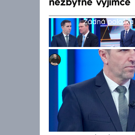
nezbytné výjimce
Žádná položka z
Marek Pausz
12. kvě 2026, 10:39
Vláda chce prosadit rozvolněn
poslanec Karel Haas (ODS) v 
NEWS navrhované úpravy v obl
za jeden „z top tří průšvihů v
kabinet bude moci zvýšit výda
Parlamentu. Šéf poslaneckého
na pochybení bývalé vlády a t