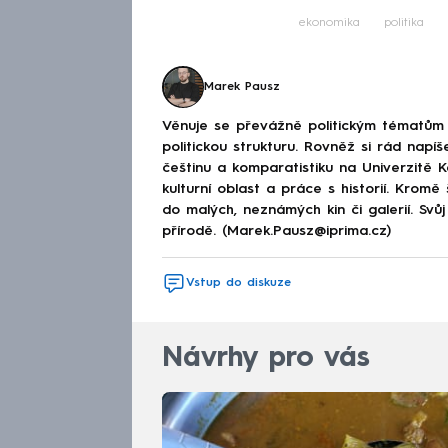
ekonomika
politika
Marek Pausz
Věnuje se převážně politickým tématům 
politickou strukturu. Rovněž si rád napíš
češtinu a komparatistiku na Univerzitě K
kulturní oblast a práce s historií. Krom
do malých, neznámých kin či galerií. Svů
přírodě. (Marek.Pausz@iprima.cz)
Vstup do diskuze
Návrhy pro vás