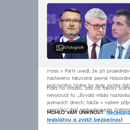
10
fotografií
Haas v Partii uvedl, že při projedná
nastaveno takzvané pevné hlasování.
pracovního týdne by tedy mohla tat
Fiala na otázku, zda na takový scéná
nevyloučil to. „Bývalá vláda nastavi
jednacích dnech, takže v našem případ
neprošla,“ řekl místopředseda Sněmo
MOHLO VÁM UNIKNOUT:
Nečekaná s
legislativu a zvýšit bezpečnost
Fa