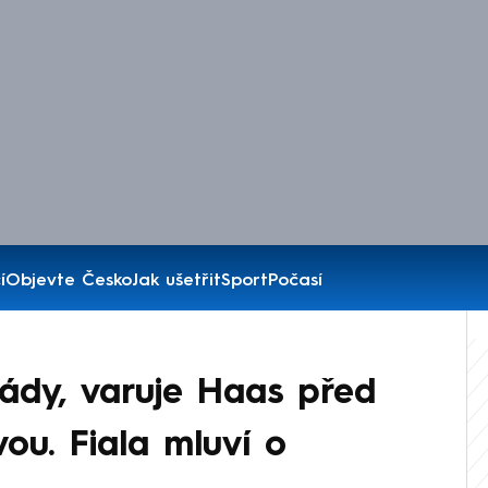
í
Objevte Česko
Jak ušetřit
Sport
Počasí
lády, varuje Haas před
ou. Fiala mluví o