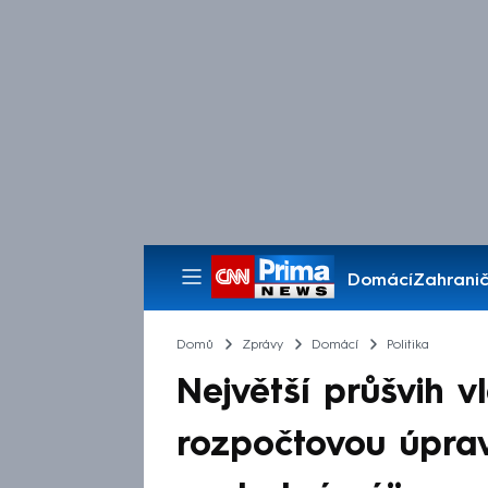
Domácí
Zahranič
Pořady
Domů
Zprávy
Domácí
Politika
Největší průšvih v
rozpočtovou úprav