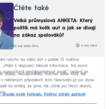
Čtěte také
Velká průmyslová ANKETA: Který
politik má kolik aut a jak se dívají
na zákaz spalováků?
6 min čtení
10. kvě 2026, 05:44
vání návrhu by mělo být v pátek 15. května
 „Mám k dispozici takové informace. Na konci
o rozpočtová neodpovědnost projít,“ obává se.
ř dojde, neodpověděl, Nacher spíše mlžil, ale
la v některých případech toto hlasování již po dvou
ě by kritika, že jsme tak učinili po třech dnech,
vny.
hoda kvůli fotbalu. Politici chtějí zpřísnit
iled to fetch