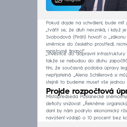
Pokud dojde na schválení, bude mít 
„tvářit se, že dluh nevzniká, i když
Svobodová (Piráti) hovoří o „zákonu
směrnice do českého prostředí, nicm
ministryně financí“.
„Investice do dopravní infrastruktury
takže se nebudou do dluhu započítá
tím, že současná podoba úpravy legis
nepřijatelná. „Alena Schillerová si 
stejně to budeme muset vše jednou 
Projde rozpočtová úp
Místopředseda Poslanecké sněmovny P
deficity snižovat. „Řekněme organick
daní by nám podrylo ekonomický růst
navýšení výdajů o 10 procent bez ko