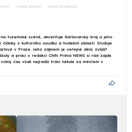
návrh
novela zákona
Alena Schillerová
na tuzemské scéně, akcentuje Karlovarský kraj a jeho
e články z kulturního soudku a hudební oblasti. Studuje
arlově v Praze. Jeho zájmem je veřejné dění, zvlášť
ě školy a práci v redakci CNN Prima NEWS si rád zajde
j volný čas však nejradši tráví někde za městem v