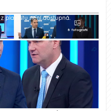
 playlistu není dostupná.
8 fotografií
í rozpočtové odpovědnosti, kritizoval
Partii Terezie Tománkové na CNN Prima
asti veřejných rozpočtů. Novelu označil
lády“ v otázce legislativy a zdůraznil, že
je státu o 10 procent bez kontroly
 klubu SPD Radim Fiala ovšem poukazuje
vrdí, že ohledně výdajů si kabinet