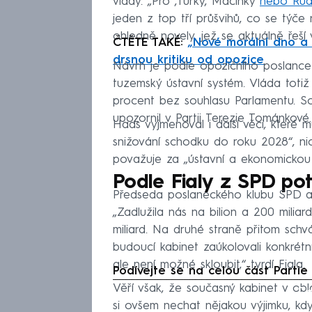
vlády. „Pro ‚Turky, Macinky
nebo Rud
jeden z top tří průšvihů, co se týče 
ohledně novely, jež se aktuálně řeší
ČTĚTE TAKÉ:
„Nové morální dno a 
drsnou kritiku od opozice
Návrh je podle opozičního poslance
tuzemský ústavní systém. Vláda tot
procent bez souhlasu Parlamentu. So
upozornil v Partii Terezie Tománkové.
Haas vyjmenoval i další věci, které m
snižování schodku do roku 2028“, ni
považuje za „ústavní a ekonomickou 
Podle Fialy z SPD pot
Předseda poslaneckého klubu SPD al
„Zadlužila nás na bilion a 200 miliar
miliard. Na druhé straně přitom schv
budoucí kabinet zaúkolovali konkrétn
ale není možné skloubit,“ tvrdí Fiala.
Podívejte se na celou část Partie
Věří však, že současný kabinet v obl
Fa
si ovšem nechat nějakou výjimku, kdyb