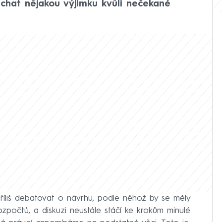
chat nějakou výjimku kvůli nečekané
 příliš debatovat o návrhu, podle něhož by se měly
rozpočtů, a diskuzi neustále stáčí ke krokům minulé