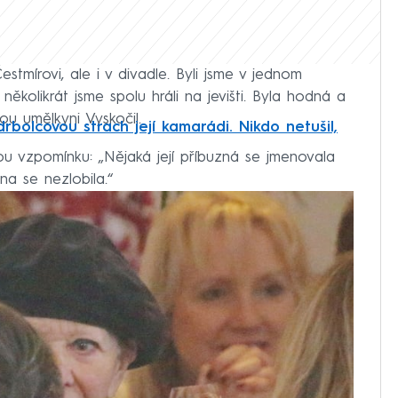
tmírovi, ale i v divadle. Byli jsme v jednom
kolikrát jsme spolu hráli na jevišti. Byla hodná a
ou umělkyni Vyskočil.
rbolcovou strach její kamarádi. Nikdo netušil,
u vzpomínku: „Nějaká její příbuzná se jmenovala
Ona se nezlobila.“