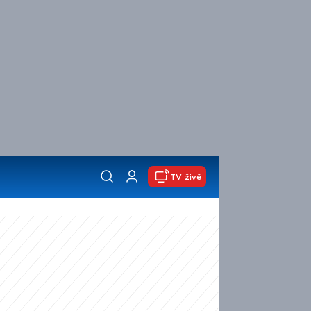
TV živě