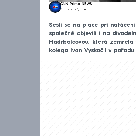
CNN Prima NEWS
21. lis 2023, 10:41
Sešli se na place při natáčení 
společně objevili i na divade
Hadrbolcovou, která zemřela v
kolega Ivan Vyskočil v pořa