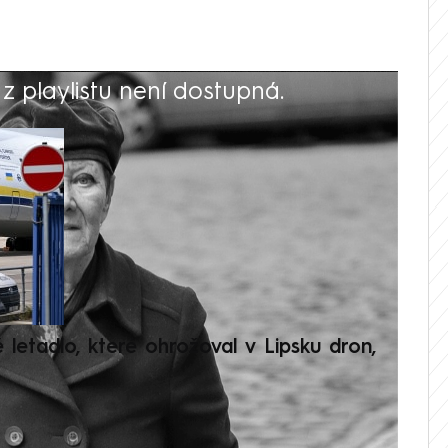
 playlistu není dostupná.
V
é letadlo, které ohrožoval v Lipsku dron,
Přilá
polit