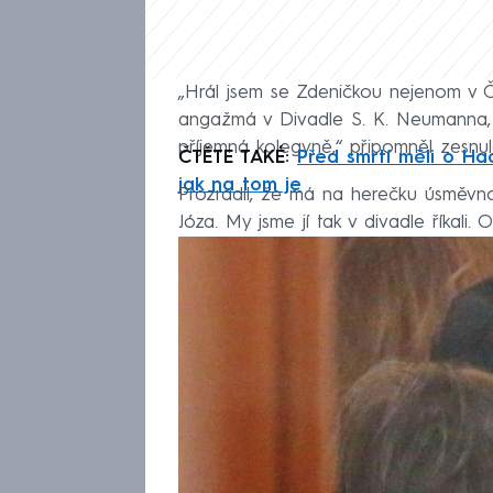
„Hrál jsem se Zdeničkou nejenom v Čes
angažmá v Divadle S. K. Neumanna, ně
příjemná kolegyně,“ připomněl zesnul
ČTĚTE TAKÉ:
Před smrtí měli o Had
jak na tom je
Prozradil, že má na herečku úsměvno
Józa. My jsme jí tak v divadle říkali. 