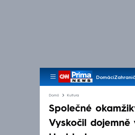
Domácí
Zahranič
Pořady
Domů
Kultura
Společné okamžiky
Vyskočil dojemně