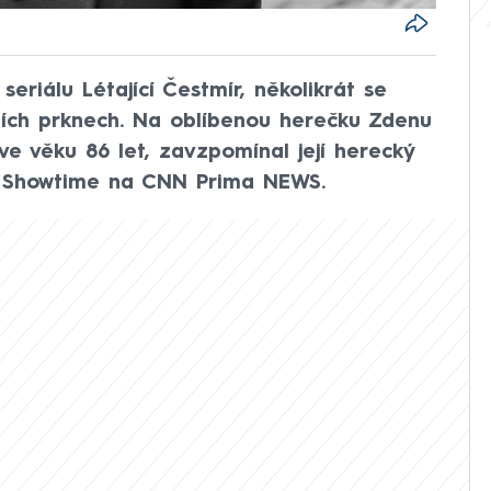
seriálu Létající Čestmír, několikrát se
lních prknech. Na oblíbenou herečku Zdenu
e věku 86 let, zavzpomínal její herecký
du Showtime na CNN Prima NEWS.