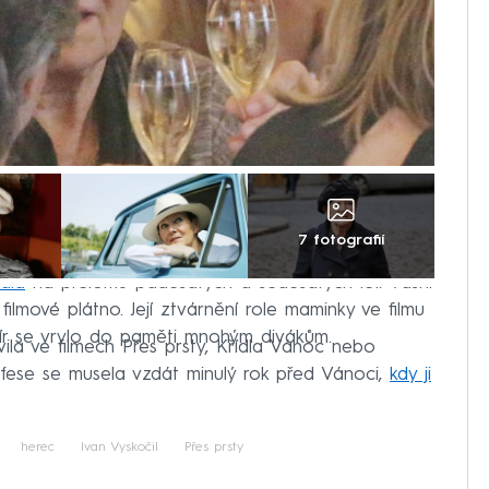
7 fotografií
ala
na přelomu padesátých a šedesátých let. Vášní
filmové plátno. Její ztvárnění role maminky ve filmu
tmír se vrylo do paměti mnohým divákům.
ila ve filmech Přes prsty, Křídla Vánoc nebo
ofese se musela vzdát minulý rok před Vánoci,
kdy ji
herec
Ivan Vyskočil
Přes prsty