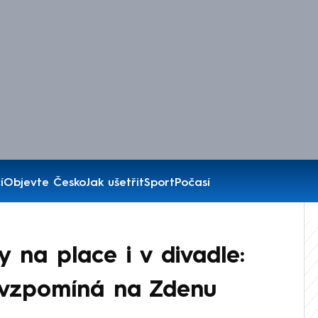
í
Objevte Česko
Jak ušetřit
Sport
Počasí
 na place i v divadle:
 vzpomíná na Zdenu