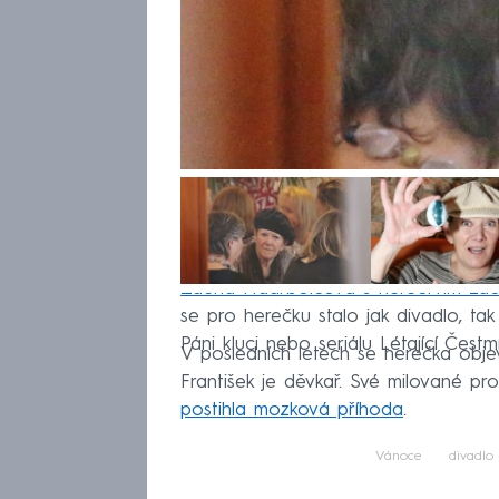
Zdena Hadrbolcová s herectvím zač
se pro herečku stalo jak divadlo, tak 
Páni kluci nebo seriálu Létající Čes
V posledních letech se herečka objev
František je děvkař. Své milované pr
postihla mozková příhoda
.
Vánoce
divadlo