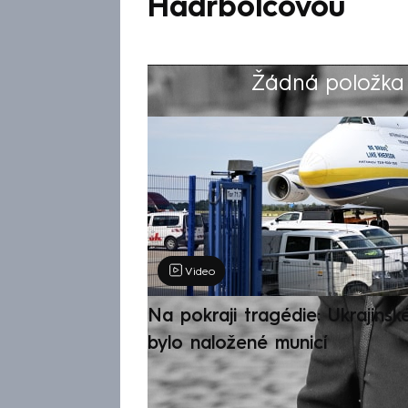
Hadrbolcovou
Žádná položka z
Výběr redakce
Video
Na pokraji tragédie: Ukrajinsk
bylo naložené municí