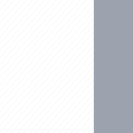
ideo
kat migranty do Česka? Sami by odešli, tvrdí exp
ické sebevraždě