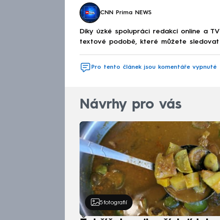
CNN Prima NEWS
Díky úzké spolupráci redakcí online a TV
textové podobě, které můžete sledovat v
Pro tento článek jsou komentáře vypnuté
Návrhy pro vás
5
fotografií