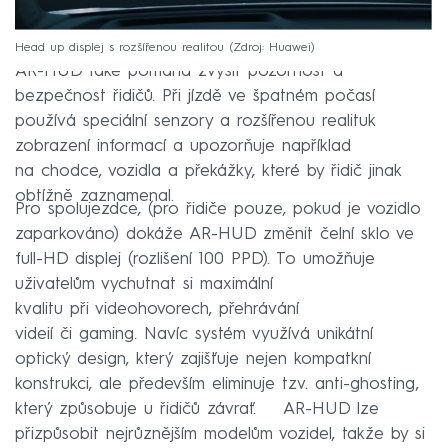
Head up displej s rozšířenou realitou
Zdroj: Huawei
AR-HUD také pomáhá zvýšit pozornost a
bezpečnost řidičů. Při jízdě ve špatném počasí
používá speciální senzory a rozšířenou realituk
zobrazení informací a upozorňuje například
na chodce, vozidla a překážky, které by řidič jinak
obtížně zaznamenal.
Pro spolujezdce, (pro řidiče pouze, pokud je vozidlo
zaparkováno) dokáže AR-HUD změnit čelní sklo ve
full-HD displej (rozlišení 100 PPD). To umožňuje
uživatelům vychutnat si maximální
kvalitu při videohovorech, přehrávání
videií či gaming. Navíc systém využívá unikátní
optický design, který zajišťuje nejen kompatkní
konstrukci, ale především eliminuje tzv. anti-ghosting,
který způsobuje u řidičů závrať. AR-HUD lze
přizpůsobit nejrůznějším modelům vozidel, takže by si