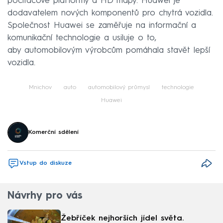
počítačové platformy a HD mapy. Huawei je
dodavatelem nových komponentů pro chytrá vozidla.
Společnost Huawei se zaměřuje na informační a
komunikační technologie a usiluje o to,
aby automobilovým výrobcům pomáhala stavět lepší
vozidla.
Mnichov
auto
automobilový průmysl
technologie
Huawei
Komerční sdělení
Vstup do diskuze
Návrhy pro vás
Žebříček nejhorších jídel světa.