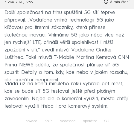
6 min čtení
3. čvn 2020, 19:55
Další společnosti na trhu spuštění 5G sítí teprve
připravují. „Vodafone vnímá technologii 5G jako
klíčovou pro firemní zákazníky, která přinese
skutečnou inovaci. Vnímáme 5G jako něco více než
jen rychlejší LTE, přináší větší spolehlivost i nižší
zpoždění v síti,“ uvedl mluvčí Vodafone Ondřej
Luštinec. Také mluvčí T-Mobile Martina Kemrová CNN
Prima NEWS sdělila, že společnost plánuje síť 5G
spustit. Detaily o tom, kdy, kde nebo v jakém rozsahu,
ale operátor neupřesnil.
Vláda už na konci minulého roku vybrala pět měst,
kde se bude síť 5G testovat ještě před plošným
zavedením. Nejde ale o komerční využití, města chtějí
testovat využití třeba i pro kamerový systém.
inovace
Kolín
Vodafone
operátor
O2