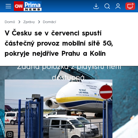
Domů
Zprávy
Domácí
V Česku se v červenci spustí
částečný provoz mobilní sítě 5G,
pokryje nejdříve Prahu a Kolín
Žádná položka z playlistu není
Výběr redakce
dostupná.