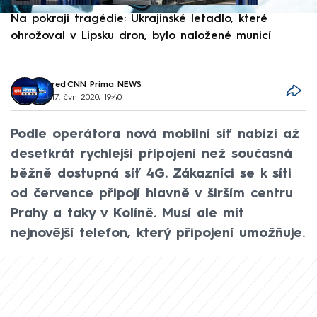
Na pokraji tragédie: Ukrajinské letadlo, které
P
ohrožoval v Lipsku dron, bylo naložené municí
e
red
,
CNN Prima NEWS
17. čvn 2020, 19:40
Podle operátora nová mobilní síť nabízí až
desetkrát rychlejší připojení než současná
běžně dostupná síť 4G. Zákazníci se k síti
od července připojí hlavně v širším centru
Prahy a taky v Kolíně. Musí ale mít
nejnovější telefon, který připojení umožňuje.