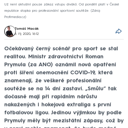
Už není aktuální pouze zákaz vstupu diváků. Od pondělí platí v České
republice stopka pro profesionální sportovní soutěže.
Zdroj:
Profimedia.cz
Tomáš Macák
8. říj 2020, 16:12
Očekávaný černý scénář pro sport se stal
realitou. Ministr zdravotnictví Roman
Prymula (za ANO) oznámil nová opatření
proti šíření onemocnění COVID-19, která
znamenají, že veškeré profesionální
soutěže se na 14 dní zastaví. „Smůlu“ tak
dočasně mají při rapidním nárůstu
nakažených i hokejová extraliga s první
fotbalovou ligou. Jedinou výjimkou by podle
Prymuly měly být mezistátní zápasy, což by