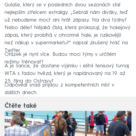
Gulaše, který se v posledních dvou sezonách stal
nejlepším střelcem extraligy. „Sebrali nám diváky, teď
už nebudeme moct ani hrát zápasy. Na dva týdny?
Nebo déle? Nějaká čísla, která prokazují, že hokejový
zápas, který probíhá v ohromné hale, je rizikovější
než nákup v supermarketu?“ napsal zkušený hráč na
Twitter.
Otázek je nyní více. Budou moci týmy v určitém
režimu trénovat?
A je šance, že dostane výjimku i elitní tenisový turnaj
WTA s řadou hvězd, který je naplánovaný na 19. až
25. října do Ostravy?
Odpovědi snad přijdou z kompetentních míst v
dalších dnech.
Čtěte také