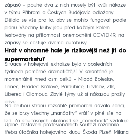
zápasů – pouhé dva z nich musely být kvůli nákaze
v týmu Příbrami a Českých Budějovic odloženy.
Dělalo se vše pro to, aby se mohlo fungovat podle
plánu. Všechny kluby jsou před každým kolem
testovány na přítomnost onemocnění COVID-19, na
zápasy se cestuje dvěma autobusy.
Hrát v ohromné hale je rizikovější než jít do
supermarketu?
Situace v hokejové extralize byla v posledních
týdnech poměrně dramatičtější. V karanténě je
momentálně hned osm celků – Mladá Boleslav,
Třinec, Hradec Králové, Pardubice, Litvínov, Zlín,
Liberec i Olomouc. Zbylé týmy už si nákazou prošly
dříve.
Na druhou stranu rozsáhlé promoření dávalo šanci,
že se brzy všechny „mančafty“ vrátí v plné síle na
led. Za současných okolností se „comeback“ vzdaluje.
Úplné zastavení profesionálních soutěží rozohnilo
třeba útočníka hokejového klubu Škoda Plzeň Milana