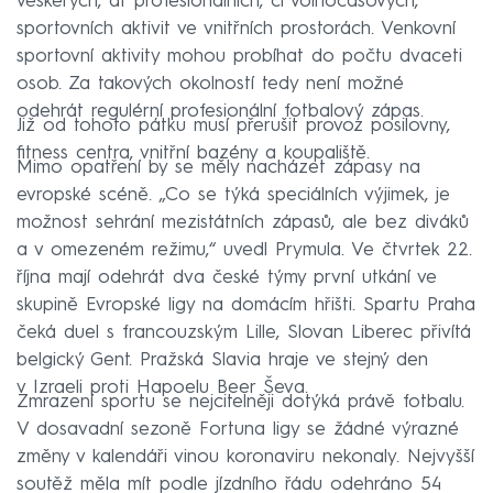
veškerých, ať profesionálních, či volnočasových,
sportovních aktivit ve vnitřních prostorách. Venkovní
sportovní aktivity mohou probíhat do počtu dvaceti
osob. Za takových okolností tedy není možné
odehrát regulérní profesionální fotbalový zápas.
Již od tohoto pátku musí přerušit provoz posilovny,
fitness centra, vnitřní bazény a koupaliště.
Mimo opatření by se měly nacházet zápasy na
evropské scéně. „Co se týká speciálních výjimek, je
možnost sehrání mezistátních zápasů, ale bez diváků
a v omezeném režimu,“ uvedl Prymula. Ve čtvrtek 22.
října mají odehrát dva české týmy první utkání ve
skupině Evropské ligy na domácím hřišti. Spartu Praha
čeká duel s francouzským Lille, Slovan Liberec přivítá
belgický Gent. Pražská Slavia hraje ve stejný den
v Izraeli proti Hapoelu Beer Ševa.
Zmrazení sportu se nejcitelněji dotýká právě fotbalu.
V dosavadní sezoně Fortuna ligy se žádné výrazné
změny v kalendáři vinou koronaviru nekonaly. Nejvyšší
soutěž měla mít podle jízdního řádu odehráno 54