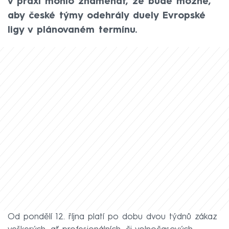
v praxi mohlo znamenat, že bude možné,
aby české týmy odehrály duely Evropské
ligy v plánovaném termínu.
Od pondělí 12. října platí po dobu dvou týdnů zákaz