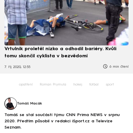
Vrtulník proletěl nízko a odhodil bariéry. Kvůli
tomu skončil cyklista v bezvědomí
6 min čtení
7. říj 2020, 12:55
opatření
Roman Prymula
hokej
fotbal
sport
Tomáš Macák
Tomáš se stal součástí týmu CNN Prima NEWS v srpnu
2020. Předtím působil v redakci iSport.cz a Televize
Seznam.