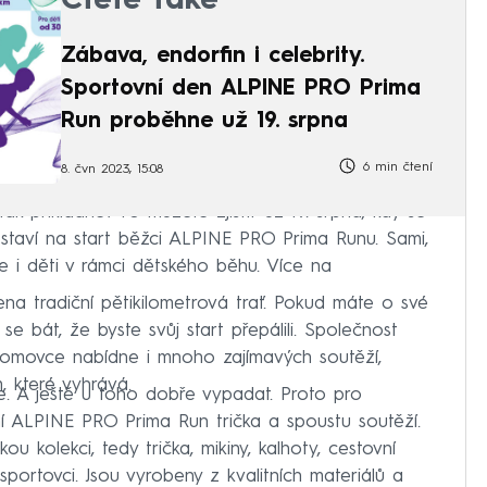
Čtěte také
Zábava, endorfin i celebrity.
Sportovní den ALPINE PRO Prima
Run proběhne už 19. srpna
6 min čtení
8. čvn 2023, 15:08
tak příkladně? To můžete zjistit už 19. srpna, kdy se
ostaví na start běžci ALPINE PRO Prima Runu. Sami,
e i děti v rámci dětského běhu. Více na
na tradiční pětikilometrová trať. Pokud máte o své
se bát, že byste svůj start přepálili. Společnost
omovce nabídne i mnoho zajímavých soutěží,
, které vyhrává.
 se. A ještě u toho dobře vypadat. Proto pro
í ALPINE PRO Prima Run trička a spoustu soutěží.
u kolekci, tedy trička, mikiny, kalhoty, cestovní
 sportovci. Jsou vyrobeny z kvalitních materiálů a