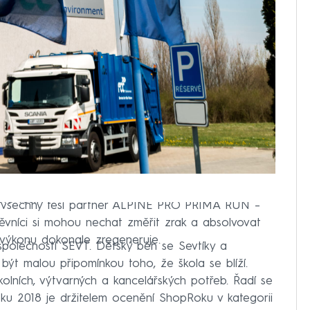
e těšit?
na všechny těší partner ALPINE PRO PRIMA RUN –
ěvníci si mohou nechat změřit zrak a absolvovat
 výkonu dokonale zregeneruje.
 společností SEVT. Dětský běh se Sevtíky a
t malou připomínkou toho, že škola se blíží.
 školních, výtvarných a kancelářských potřeb. Řadí se
oku 2018 je držitelem ocenění ShopRoku v kategorii