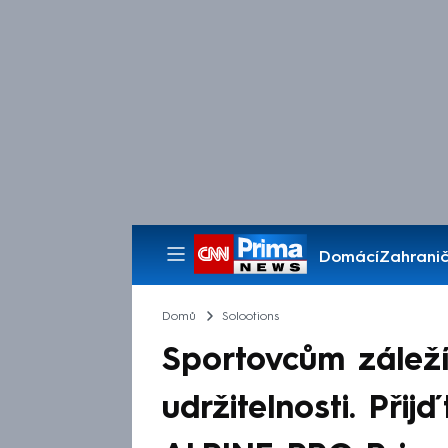
Domácí
Zahranič
Pořady
Domů
Solootions
Sportovcům záleží
udržitelnosti. Přij