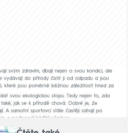
ývají svým zdravím, dbají nejen o svou kondici, ale
se vydávají do přírody čistit ji od odpadu a jsou
tů, které jsou poměrně běžnou záležitostí hned za
lídat svou ekologickou stopu. Tedy nejen to, zda
 také, jak se k přírodě chová. Dobré je, že
í. A samotní sportovci stále častěji sahají po
in a podporují lokální výrobce.