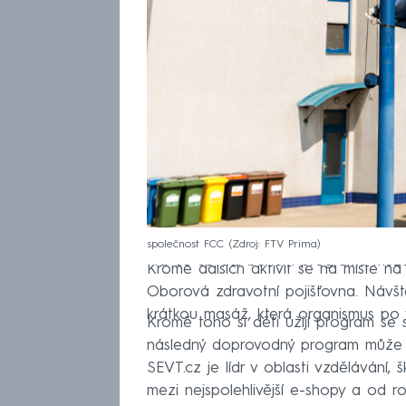
společnost FCC
Zdroj: FTV Prima
Na co se dál během programu můžet
Kromě dalších aktivit se na místě 
Oborová zdravotní pojišťovna. Návšt
krátkou masáž, která organismus po
Kromě toho si děti užijí program se
následný doprovodný program může bý
SEVT.cz je lídr v oblasti vzdělávání,
mezi nejspolehlivější e-shopy a od r