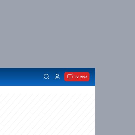
TV živě