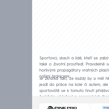
Sportovci, skauti a lidé, kteří se zab
také o životní prostředí. Pravidelně 
horlivými propagátory vratných plas
našimi hranicemi.
Je zkrátka fakt, že každý by si měl h
jezdí do práce na kole či autem, ale
sportoviště se k tomuto hnutí přidávaj
funkčním oblečení z organických tkan