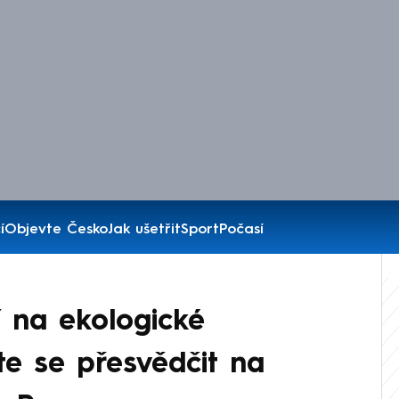
í
Objevte Česko
Jak ušetřit
Sport
Počasí
 na ekologické
ďte se přesvědčit na