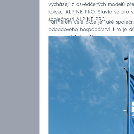
vycházejí z osvědčených modelů před
kolekcí ALPINE PRO. Stavte se pro vý
společnosti ALPINE PRO.
Partnerem celé akce je také společn
odpadového hospodářství. I to je dů
neodmyslitelně patří.