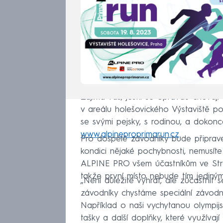
Zajímá vás, jestli se opravdu chovají 
v areálu holešovického Výstaviště p
se svými pejsky, s rodinou, a dokonc
www.alpineproprimarun.cz
.
Pro dospělé závodníky bude připrave
kondici nějaké pochybnosti, nemusíte 
ALPINE PRO všem účastníkům ve Str
takže první místo nebude tím jediným
„Není důležité vyhrát, ale zúčastnit
závodníky chystáme speciální závodn
Například o naši vychytanou olympijsko
tašky a další doplňky, které využívají