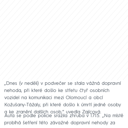
„Dnes (v neděli) v podvečer se stala vážná dopravní
nehoda, při které došlo ke střetu čtyř osobních
vozidel na komunikaci mezi Olomoucí a obcí
Kožušany-Tážaly, při které došlo k úmrtí jedné osoby
a ke zranění dalších osob,“ uvedla Zajícová.
Auta se podle policie srazila zhruba v 17:15. „Na místě
probíhá šetření této závažné dopravní nehody za