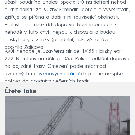
účasti soudního znalce, specialistů na šetření nehod
a kriminalistů ze služby kriminální policie a vyšetřování,
zjišťuje se příčina a další s ní související okolnosti.
Policisté na místě řídí dopravu. Bližší informace k
nehodě v tuto chvíli nejsou k dispozici a budou
poskytnuty v zítřejší (pondělní) tiskové zprávě,“
doplnila Zajícová.
Kvůli nehodě je uzavřena silnice II/435 i blízký exit
272 Nemilany na dálnici D35. Policie odklání dopravu
na objízdné trasy. Omezení podle informací
uvedených na
webových stránkách
policie nejspíše
potrvá do pozdních večerních hodin.
Čtěte také