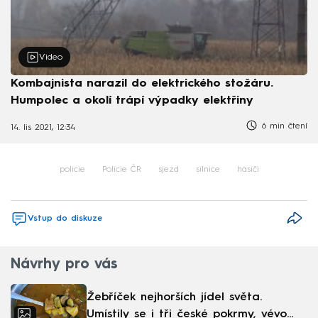
Video
Kombajnista narazil do elektrického stožáru.
Humpolec a okolí trápí výpadky elektřiny
6 min čtení
14. lis 2021, 12:34
policie
Policie ČR
sjezd
silnice
hasiči
Vstup do diskuze
Návrhy pro vás
Žebříček nejhorších jídel světa.
Umístily se i tři české pokrmy, vévodí