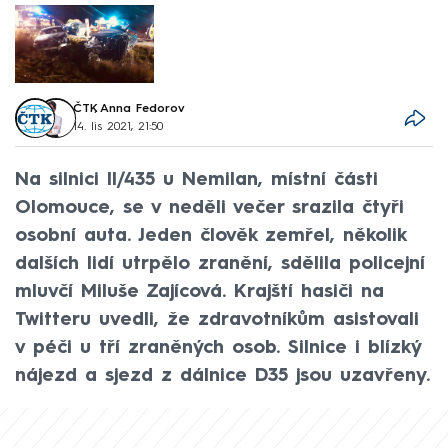
ČTK
,
Anna Fedorov
14. lis 2021, 21:50
Na silnici II/435 u Nemilan, místní části
Olomouce, se v neděli večer srazila čtyři
osobní auta. Jeden člověk zemřel, několik
dalších lidí utrpělo zranění, sdělila policejní
mluvčí Miluše Zajícová. Krajští hasiči na
Twitteru uvedli, že zdravotníkům asistovali
v péči u tří zraněných osob. Silnice i blízký
nájezd a sjezd z dálnice D35 jsou uzavřeny.