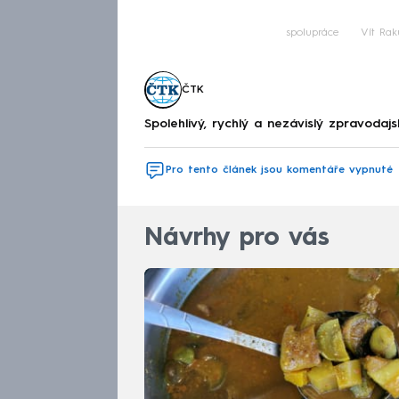
spolupráce
Vít Rak
ČTK
Spolehlivý, rychlý a nezávislý zpravodajs
Pro tento článek jsou komentáře vypnuté
Návrhy pro vás