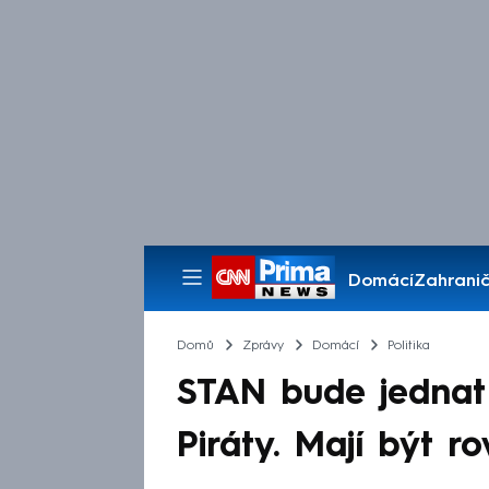
Domácí
Zahranič
Pořady
Domů
Zprávy
Domácí
Politika
STAN bude jednat 
Piráty. Mají být 