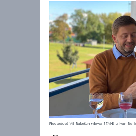
Předsedové Vít Rakušan (vlevo; STAN) a Ivan Bartoš