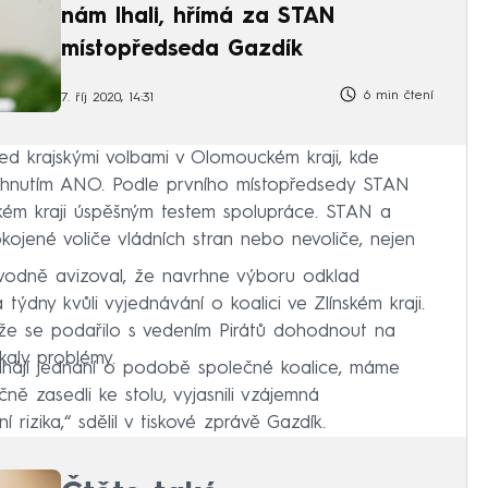
nám lhali, hřímá za STAN
místopředseda Gazdík
6 min čtení
7. říj 2020, 14:31
řed krajskými volbami v Olomouckém kraji, kde
a hnutím ANO. Podle prvního místopředsedy STAN
kém kraji úspěšným testem spolupráce. STAN a
okojené voliče vládních stran nebo nevoliče, nejen
vodně avizoval, že navrhne výboru odklad
týdny kvůli vyjednávání o koalici ve Zlínském kraji.
 že se podařilo s vedením Pirátů dohodnout na
aly problémy.
zahájí jednání o podobě společné koalice, máme
ě zasedli ke stolu, vyjasnili vzájemná
 rizika,“ sdělil v tiskové zprávě Gazdík.