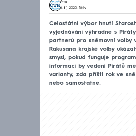
ČTK
8. říj 2020, 18:14
Celostátní výbor hnutí Staros
vyjednávání výhradně s Pirát
partnerů pro sněmovní volby v
Rakušana krajské volby ukázal
smysl, pokud funguje programo
informací by vedení Pirátů mě
varianty, zda příští rok ve s
nebo samostatně.