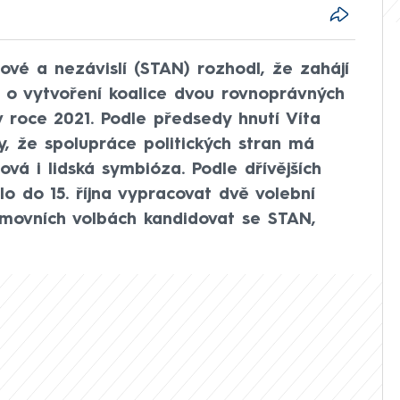
tové a nezávislí (STAN) rozhodl, že zahájí
y o vytvoření koalice dvou rovnoprávných
 roce 2021. Podle předsedy hnutí Víta
y, že spolupráce politických stran má
vá i lidská symbióza. Podle dřívějších
lo do 15. října vypracovat dvě volební
němovních volbách kandidovat se STAN,