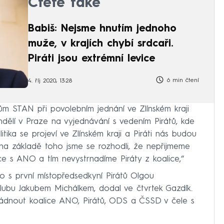
Čtěte také
Babiš: Nejsme hnutím jednoho
muže, v krajích chybí srdcaři.
Piráti jsou extrémní levice
6 min čtení
4. říj 2020, 13:28
cům STAN při povolebním jednání ve Zlínském kraji
ondělí v Praze na vyjednávání s vedením Pirátů, kde
itika se projeví ve Zlínském kraji a Piráti nás budou
 na základě toho jsme se rozhodli, že nepřijmeme
 s ANO a tím nevystrnadíme Piráty z koalice,“
o s první místopředsedkyní Pirátů Olgou
lubu Jakubem Michálkem, dodal ve čtvrtek Gazdík.
ládnout koalice ANO, Pirátů, ODS a ČSSD v čele s