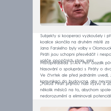
Subjekty si kooperaci vyzkoušely i p
koalice skončila na druhém místě z
Jana Farského byly volby v Olomouc
Piráti jsou schopni přesvědčit i nesp
voliče opozičních stran, míní.
Místopředseda STAN Petr Gazdík pů
hlasování o spolupráci s Piráty o dva 
Ve čtvrtek ale před jednáním uvedl,
komunikaci do budoucna, aby nevznik
„Pokud Piráti přijmou naši výzvu a 
několik měsíců na to, abychom společn
nedorozumění a eliminovali potenciální