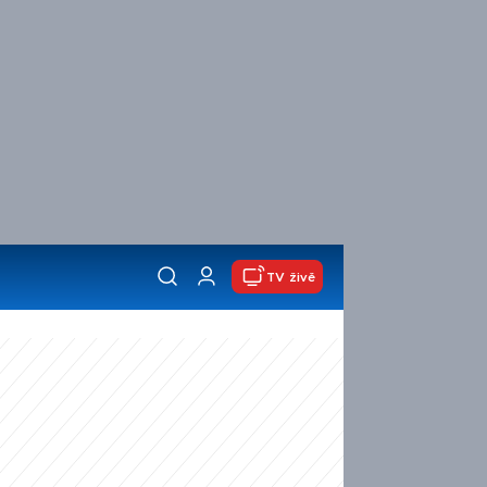
TV živě