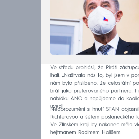
Ve středu prohlásil, že Piráti zástup
lhali. „Naštvalo nás to, byl jsem v p
nám bylo přislíbeno, že celostátní pol
brát jako preferovaného partnera. I
nabídku ANO a nepůjdeme do koalice
uvedl.
Nedorozumění si hnutí STAN objasnil
Richterovou a šéfem poslaneckého k
Ve Zlínském kraji by nakonec měla v
hejtmanem Radimem Holišem.