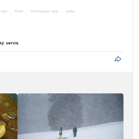
ušan
Piráti
Olomoucký kraj
volby
ký servis.