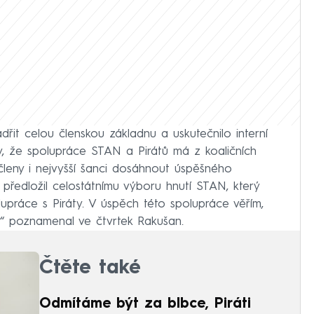
řit celou členskou základnu a uskutečnilo interní
ly, že spolupráce STAN a Pirátů má z koaličních
 členy i nejvyšší šanci dosáhnout úspěšného
 předložil celostátnímu výboru hnutí STAN, který
lupráce s Piráty. V úspěch této spolupráce věřím,
ů,“ poznamenal ve čtvrtek Rakušan.
Čtěte také
Odmítáme být za blbce, Piráti