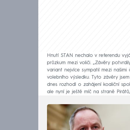
Hnutí STAN nechalo v referendu vyjád
průzkum mezi voliči. „Závěry potvrdi
variant nejvíce sympatií mezi našimi
volebního výsledku. Tyto závěry jsem
dnes rozhodl o zahájení koaliční spo
ale nyní je ještě míč na straně Pirát