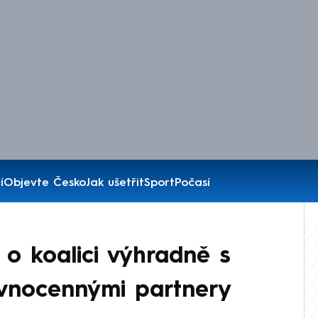
í
Objevte Česko
Jak ušetřit
Sport
Počasí
o koalici výhradně s
rovnocennými partnery