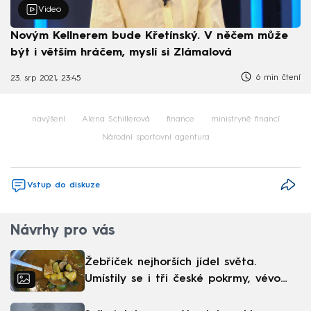
Video
Novým Kellnerem bude Křetínský. V něčem může
být i větším hráčem, myslí si Zlámalová
6 min čtení
23. srp 2021, 23:45
navýšení
Alena Schillerová
finance
ministryně financí
Národní sportovní agentura
Vstup do diskuze
Návrhy pro vás
Žebříček nejhorších jídel světa.
Umístily se i tři české pokrmy, vévodí
skandinávská kuchyně