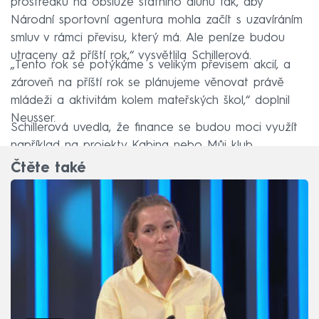
prostředků na obsluze státního dluhu tak, aby
Národní sportovní agentura mohla začít s uzavíráním
smluv v rámci převisu, který má. Ale peníze budou
utraceny až příští rok,“ vysvětlila Schillerová.
„Tento rok se potýkáme s velikým převisem akcií, a
zároveň na příští rok se plánujeme věnovat právě
mládeži a aktivitám kolem mateřských škol,“ doplnil
Neusser.
Schillerová uvedla, že finance se budou moci využít
například na projekty Kabina nebo Můj klub.
Čtěte také