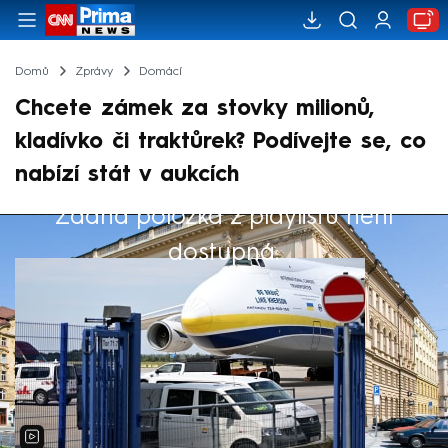
Domů
Zprávy
Domácí
Chcete zámek za stovky milionů,
kladívko či traktůrek? Podívejte se, co
nabízí stát v aukcích
Žádná položka z playlistu není
Výběr redakce
dostupná.