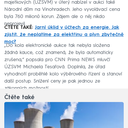
majetkových (ÚZSVM) v úterý nabízel v aukci také
Národní dům na Vinohradech. Jeho vyvolávací cena
byla 760 milionů korun. Zájem ale o něj nikdo
neprojevil.
ČTĚTE TAKÉ:
Jarní úklid v účtech za energie. Jak
zjistit, že neplatíme za elektřinu a plyn zbytečně
moc?
„Do kola elektronické aukce tak nebyla složena
žádná kauce, což znamená, že byla automaticky
zrušena,“ popsala pro CNN Prima NEWS mluvčí
ÚZSVM Michaela Tesařová. Doplnila, že úřad
vyhodnotí proběhlé kolo výběrového řízení a stanoví
další postup. Snížení ceny je pak jednou ze
zákonných možností.
Čtěte také