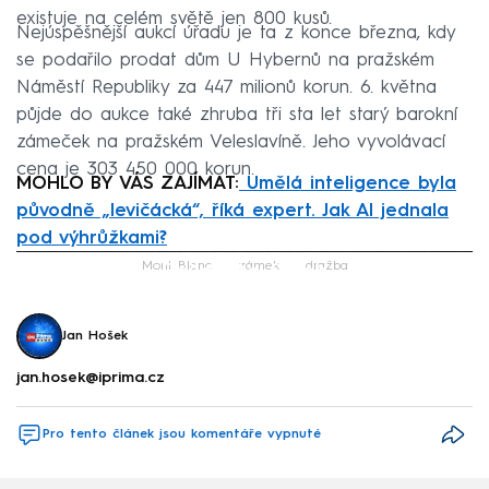
existuje na celém světě jen 800 kusů.
Nejúspěšnější aukcí úřadu je ta z konce března, kdy
se podařilo prodat dům U Hybernů na pražském
Náměstí Republiky za 447 milionů korun. 6. května
půjde do aukce také zhruba tři sta let starý barokní
zámeček na pražském Veleslavíně. Jeho vyvolávací
cena je 303 450 000 korun.
MOHLO BY VÁS ZAJÍMAT:
Umělá inteligence byla
původně „levičácká“, říká expert. Jak AI jednala
pod výhrůžkami?
Failed to fetch
Mont Blanc
zámek
dražba
Jan Hošek
jan.hosek@iprima.cz
Pro tento článek jsou komentáře vypnuté