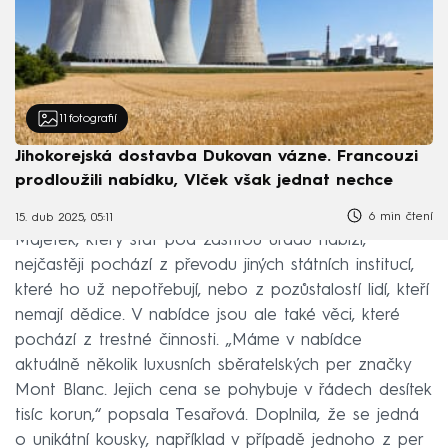
11
fotografií
Jihokorejská dostavba Dukovan vázne. Francouzi
prodloužili nabídku, Vlček však jednat nechce
6 min čtení
15. dub 2025, 05:11
Majetek, který stát pod záštitou úřadu nabízí,
nejčastěji pochází z převodu jiných státních institucí,
které ho už nepotřebují, nebo z pozůstalostí lidí, kteří
nemají dědice. V nabídce jsou ale také věci, které
pochází z trestné činnosti. „Máme v nabídce
aktuálně několik luxusních sběratelských per značky
Mont Blanc. Jejich cena se pohybuje v řádech desítek
tisíc korun,“ popsala Tesařová. Doplnila, že se jedná
o unikátní kousky, například v případě jednoho z per