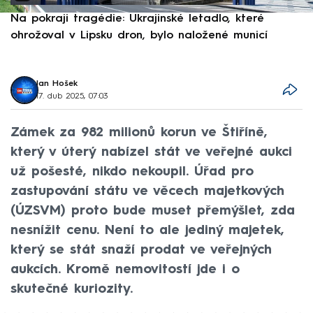
Na pokraji tragédie: Ukrajinské letadlo, které
P
ohrožoval v Lipsku dron, bylo naložené municí
e
Jan Hošek
17. dub 2025, 07:03
Zámek za 982 milionů korun ve Štiříně,
který v úterý nabízel stát ve veřejné aukci
už pošesté, nikdo nekoupil. Úřad pro
zastupování státu ve věcech majetkových
(ÚZSVM) proto bude muset přemýšlet, zda
nesnížit cenu. Není to ale jediný majetek,
který se stát snaží prodat ve veřejných
aukcích. Kromě nemovitostí jde i o
skutečné kuriozity.