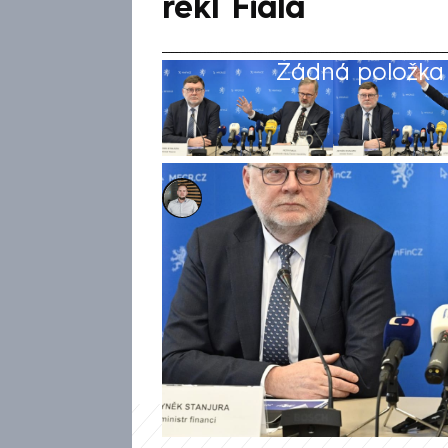
řekl Fiala
Žádná položka z
Ladislav Šustr
6. led 2025, 13:03
Státní rozpočet loni skončil v
ministerstvo financí. Deficit 
nejhlubší od vzniku Česka. Pre
že se daří zemi oddlužit a oce
(ODS).