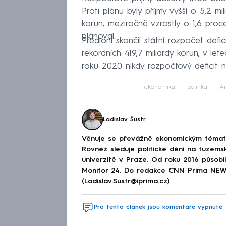
Proti plánu byly příjmy vyšší o 5,2 m
korun, meziročně vzrostly o 1,6 proce
plánoval.
Předloni skončil státní rozpočet defi
rekordních 419,7 miliardy korun, v l
roku 2020 nikdy rozpočtový deficit ne
ekonomika
politika
An
Ladislav Šustr
Věnuje se převážně ekonomickým tématům
Rovněž sleduje politické dění na tuzems
univerzitě v Praze. Od roku 2016 působi
Monitor 24. Do redakce CNN Prima NEWS 
(Ladislav.Sustr@iprima.cz)
Pro tento článek jsou komentáře vypnuté