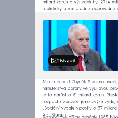
miliard korun a výsledek byl 271,4 mil
realisticky a mimořádně odpovědné r
11
fotografií
Ministr financí Zbyněk Stanjura uvedl,
ministerstva obrany ve výši dvou pr
je to nárůst o 61 miliard korun. Přest
rozpočtu. Zároveň jsme zvýšili výdaje
„Sociální výdaje vzrostly o 37 milia
řekl Stanjura.
Rozpočtové příjmy dosáhly 1,965 bili