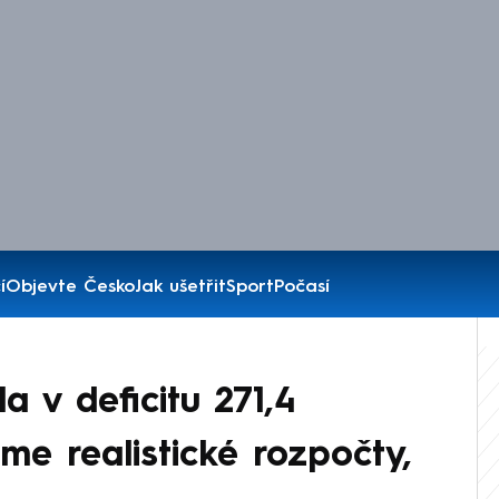
í
Objevte Česko
Jak ušetřit
Sport
Počasí
a v deficitu 271,4
eme realistické rozpočty,