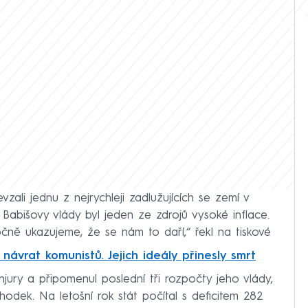
zali jednu z nejrychleji zadlužujících se zemí v
 Babišovy vlády byl jeden ze zdrojů vysoké inflace.
očně ukazujeme, že se nám to daří,“ řekl na tiskové
 návrat komunistů. Jejich ideály přinesly smrt
njury a připomenul poslední tři rozpočty jeho vlády,
hodek. Na letošní rok stát počítal s deficitem 282