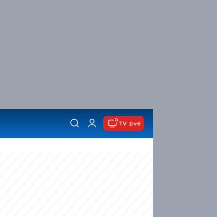
TV živě