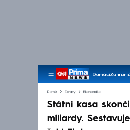
Domácí
Zahranič
Pořady
Domů
Zprávy
Ekonomika
Státní kasa skončil
miliardy. Sestavuj