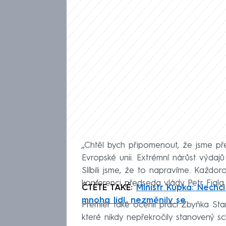
„Chtěl bych připomenout, že jsme přev
Evropské unii. Extrémní nárůst výdajů
Slíbili jsme, že to napravíme. Každor
konferenci předseda vlády Petr Fiala.
ČTĚTE TAKÉ:
Ministr Kupka: Nechci
mnoha lidí, nezměnily se
Premiér také ocenil práci Zbyňka Sta
které nikdy nepřekročily stanovený sc