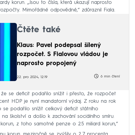
iardy korun. „Jsou to čísla, která ukazují naprosto
ozpočty. Mimořádné odpovědné,“ zdůraznil Fiala.
Čtěte také
Klaus: Pavel podepsal šílený
rozpočet. S Fialovou vládou je
naprosto propojený
6 min čtení
22. pro 2024, 12:19
 že se deficit podařilo snížit i přesto, že rozpočet
ocent HDP je nyní mandatorní výdaj. Z roku na rok
o se podařilo snížit celkový deficit státního
 na školství a došlo k zachování sociálního smíru.
rd korun, z toho samotné penze o 25 miliard korun,“
onu korun, meziročně se zvýšily o 2,7 procenta.