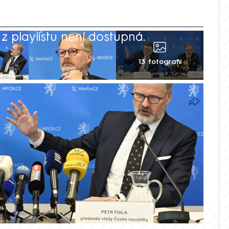
 playlistu není dostupná.
13 fotografií
e schodku 271,4 miliardy korun, oznámilo
byl nejnižší od pandemie, zároveň pátý
miér Petr Fiala (ODS) k výsledkům uvedl,
nil práci ministra financí Zbyňka Stanjury