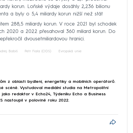
iliardy korun. Loňské výdaje dosáhly 2,236 bilionu
nta a byly o 5,4 miliardy korun nižší než stát
citem 288,5 miliardy korun. V roce 2021 byl schodek
etech 2020 a 2022 přesahoval 360 miliard korun. Do
překročil dvousetmiliardovou hranici.
drej Babiš
Petr Fiala (ODS)
Evropská unie
 z oblasti bydlení, energetiky a mobilních operátorů.
ké scéně. Vystudoval mediální studia na Metropolitní
l jako redaktor v Echo24, Týdeníku Echo a Business
nastoupil v polovině roku 2022.