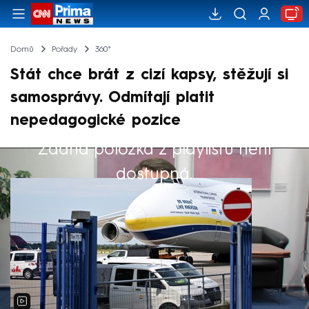
Domů
Pořady
360°
Stát chce brát z cizí kapsy, stěžují si
samosprávy. Odmítají platit
nepedagogické pozice
Žádná položka z playlistu není
Výběr redakce
dostupná.