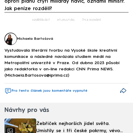
oproti plánu čtyři miliardy navíc, oznámil ministr.
Jak peníze rozdělí?
Failed to fetch
vzdělávání
ekonomika
financování
Michaela Bartošová
Vystudovala literární tvorbu na Vysoké škole kreativní
komunikace a následně navázala studiem médií na
Metropolitní univerzitě v Praze. Od dubna 2023 působí
jako redaktorka v on-line redakci CNN Prima NEWS.
(Michaela.Bartosova@iprima.cz)
Pro tento článek jsou komentáře vypnuté
Návrhy pro vás
Žebříček nejhorších jídel světa.
Umístily se i tři české pokrmy, vévodí