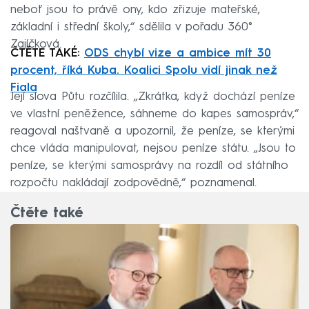
neboť jsou to právě ony, kdo zřizuje mateřské,
základní i střední školy,“ sdělila v pořadu 360°
Zajíčková.
ČTĚTE TAKÉ:
ODS chybí vize a ambice mít 30
procent, říká Kuba. Koalici Spolu vidí jinak než
Fiala
Její slova Půtu rozčílila. „Zkrátka, když dochází peníze
ve vlastní peněžence, sáhneme do kapes samospráv,“
reagoval naštvaně a upozornil, že peníze, se kterými
chce vláda manipulovat, nejsou peníze státu. „Jsou to
peníze, se kterými samosprávy na rozdíl od státního
rozpočtu nakládají zodpovědně,“ poznamenal.
Čtěte také