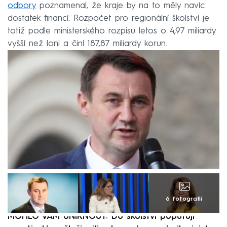
odbory
poznamenal, že kraje by na to měly navíc
dostatek financí. Rozpočet pro regionální školství je
totiž podle ministerského rozpisu letos o 4,97 miliardy
vyšší než loni a činí 187,87 miliardy korun.
6 fotografií
MOHLO VÁM UNIKNOUT: Do školství poputují