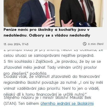
Peníze navíc pro školníky a kuchařky jsou v
nedohlednu. Odbory se s vládou nedohodly
6 min čtení
13. úno 2024, 17:43
Z přístupu vlády je prý smutný, neboť by očekával, že
celou situaci se samosprávami nejdříve projedná.
S tím souhlasila i Zajíčková. „Je pravdou, že by se se
zřizovateli mělo jednat. Tady vnímám určitý prostor
pro zlepšení,“ podotkla.
Dodala však, že vtáhnutí zřizovatelů do financování
regionálního školství považuje za nutné: „I oni by měli
vnímat vzdělávání jako prioritu. Není to jen o vládě,
nějaký díl k tomu financování je určitě nutný.“
Stejného názoru je i ministr školství Mikuláš Bek
(STAN). Ten během
úterního jednání se školskými