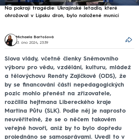
Na pokraji tragédie: Ukrajinské letadlo, které
P
ohrožoval v Lipsku dron, bylo naložené municí
e
Michaela Bartošová
13. úno 2024, 23:39
Slova vlády, včetně členky Sněmovního
výboru pro vědu, vzdělání, kulturu, mládež
a tělovýchovu Renáty Zajíčkové (ODS), že
by se financování části nepedagogických
pozic mohlo přenést na zřizovatele,
rozčílila hejtmana Libereckého kraje
Martina Půtu (SLK). Podle něj je naprosto
neuvěřitelné, že se o něčem takovém
veřejně hovoří, aniž by to bylo dopředu
projednáno se samosprávami. Uvedl to v