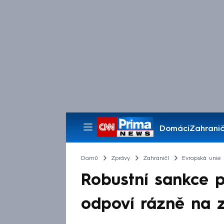
Domácí
Zahranič
Pořady
Domů
Zprávy
Zahraničí
Evropská unie
Robustní sankce p
odpoví rázně na z