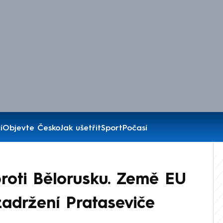
í
Objevte Česko
Jak ušetřit
Sport
Počasí
roti Bělorusku. Země EU
adržení Prataseviče