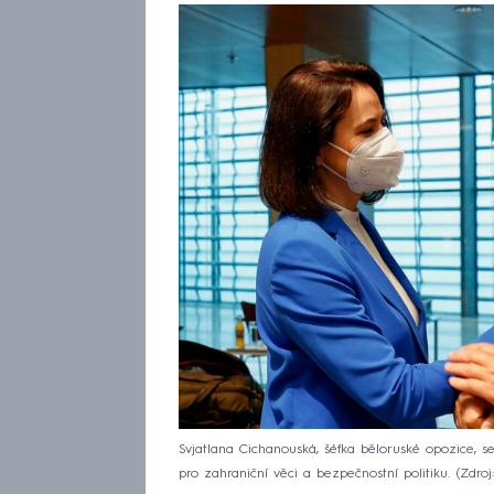
Svjatlana Cichanouská, šéfka běloruské opozice, 
pro zahraniční věci a bezpečnostní politiku.
Zdroj