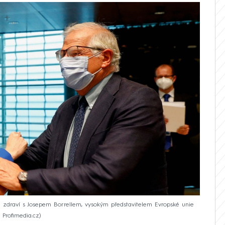
se zdraví s Josepem Borrellem, vysokým představitelem Evropské unie
: Profimedia.cz