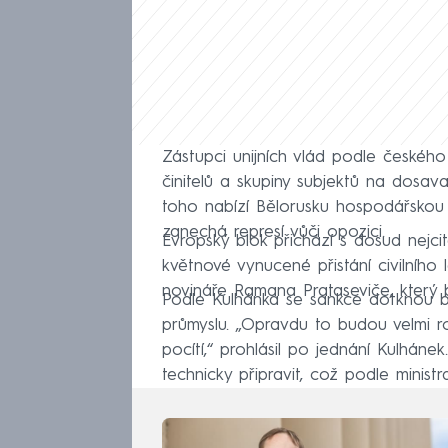
Zástupci unijních vlád podle českého 
činitelů a skupiny subjektů na dosa
toho nabízí Bělorusku hospodářskou
zanechá represí vůči opozici.
Evropský blok přichází s dosud nejcit
květnové vynucené přistání civilního
novináře Ramana Prataseviče, který 
Podle Kulhánka se sankce dotknou ba
průmyslu. „Opravdu to budou velmi r
pocítí,“ prohlásil po jednání Kulháne
technicky připravit, což podle minist