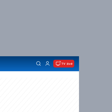
TV živě