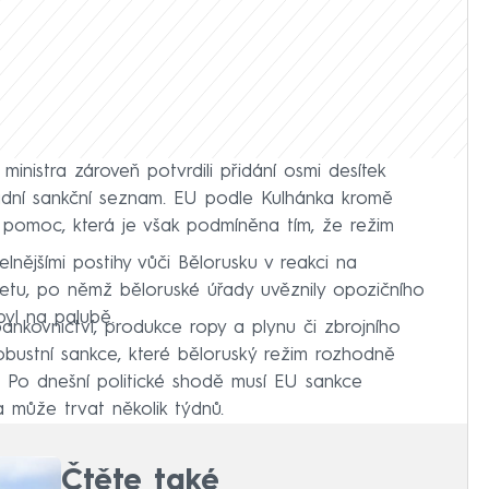
ministra zároveň potvrdili přidání osmi desítek
vadní sankční seznam. EU podle Kulhánka kromě
 pomoc, která je však podmíněna tím, že režim
elnějšími postihy vůči Bělorusku v reakci na
 letu, po němž běloruské úřady uvěznily opozičního
byl na palubě.
nkovnictví, produkce ropy a plynu či zbrojního
obustní sankce, které běloruský režim rozhodně
k. Po dnešní politické shodě musí EU sankce
ra může trvat několik týdnů.
Čtěte také