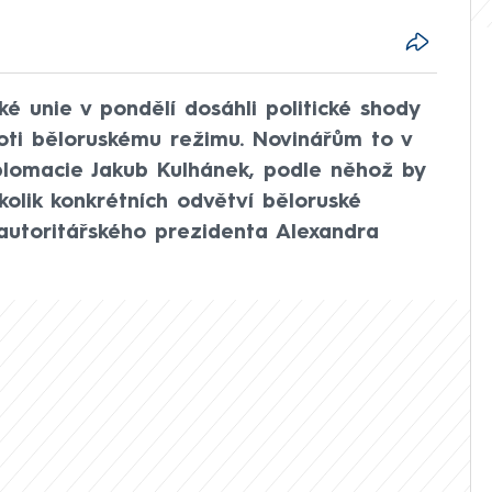
ké unie v pondělí dosáhli politické shody
oti běloruskému režimu. Novinářům to v
plomacie Jakub Kulhánek, podle něhož by
olik konkrétních odvětví běloruské
autoritářského prezidenta Alexandra