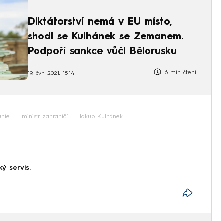
Diktátorství nemá v EU místo,
shodl se Kulhánek se Zemanem.
Podpoří sankce vůči Bělorusku
6 min čtení
19. čvn 2021, 15:14
unie
ministr zahraničí
Jakub Kulhánek
ký servis.