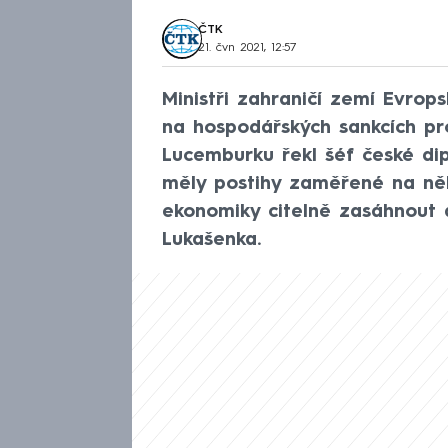
ČTK
21. čvn 2021, 12:57
Ministři zahraničí zemí Evrops
na hospodářských sankcích pr
Lucemburku řekl šéf české di
měly postihy zaměřené na něk
ekonomiky citelně zasáhnout 
Lukašenka.