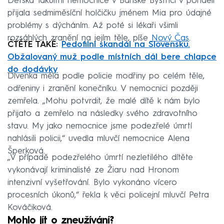
Dětská fakultní nemocnice v Banské Bystrici v pondělí
přijala sedmiměsíční holčičku jménem Mia pro údajné
problémy s dýcháním. Až poté si lékaři všimli
rozsáhlých zranění na jejím těle, píše
Nový Čas
.
ČTĚTE TAKÉ:
Pedofilní skandál na Slovensku.
Obžalovaný muž podle místních dál bere chlapce
do dodávky
Dívenka měla podle policie modřiny po celém těle,
odřeniny i zranění konečníku. V nemocnici později
zemřela. „Mohu potvrdit, že malé dítě k nám bylo
přijato a zemřelo na následky svého zdravotního
stavu. My jako nemocnice jsme podezřelé úmrtí
nahlásili policii,“ uvedla mluvčí nemocnice Alena
Šperková.
„V případě podezřelého úmrtí nezletilého dítěte
vykonávají kriminalisté ze Žiaru nad Hronom
intenzivní vyšetřování. Bylo vykonáno vícero
procesních úkonů,“ řekla k věci policejní mluvčí Petra
Kováčiková.
Mohlo jít o zneužívání?