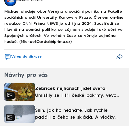
Michael Cardal
Michael studuje obor Veřejná a sociální politika na Fakultě
sociálních studií Univerzity Karlovy v Praze. Členem on-line
redakce CNN Prima NEWS je od října 2024. Soustředí se
hlavně na domácí politiku, se zájmem sleduje také dění ve
Spojených státech. Ve volném čase se věnuje zejména
hudbě. (Michael.Cardal@iprima.cz)
Vstup do diskuze
Návrhy pro vás
Žebříček nejhorších jídel světa.
Umístily se i tři české pokrmy, vévodí
skandinávská kuchyně
Sníh, jak ho neznáte: Jak rychle
padá i z čeho se skládá. A vločky
nejsou bílé