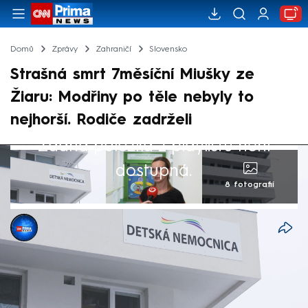
Domů
Zprávy
Zahraničí
Slovensko
Strašná smrt 7měsíční Miušky ze
Žiaru: Modřiny po těle nebyly to
nejhorší. Rodiče zadrželi
Žádná položka z playlistu není
dostupná.
8 fotografií
Michael Cardal
15. led 2026, 11:43
V dětské fakultní nemocnici ve slovenské
Banské Bystrici zemřelo teprve