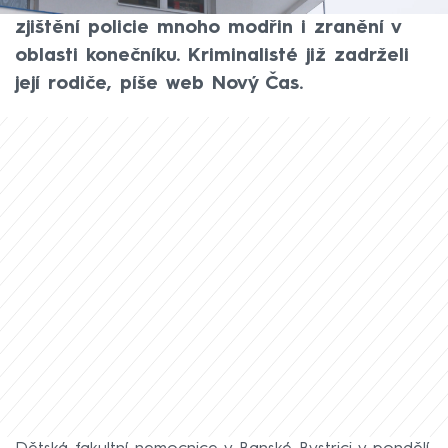
sedmiměsíční miminko. Holčička měla podle
zjištění policie mnoho modřin i zranění v
oblasti konečníku. Kriminalisté již zadrželi
její rodiče, píše web Nový Čas.