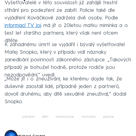
Vyšetřovatelé v této souvislosti již zahájili trestní
stíhání pro podezření ze zabití. Policie také dle
vyjádření Kováčikové zadržela dvě osoby. Podle
informací TV Joj
má jít o 20letou matku miminka a o
šest let staršího partnera, který však není otcem
dítěte.
K záhadnému úmrtí se vyjádřil i bývalý vyšetřovatel
Matej Snopko, který v případu vidí náznaky
zanedbání povinnosti zákonného zástupce. „Takových
případů je bohužel hodně, protože rodiče jsou
nezodpovědní,“ uvedl.
„Může jít i o zneužívání, ke kterému dojde tak, že
duševně zaostalí lidé, případně jeden z partnerů,
dovolí druhému, aby dítě sexuálně zneužíval,“ dodal
Snopko.
zranění
děti
nemocnice
miminko
policie