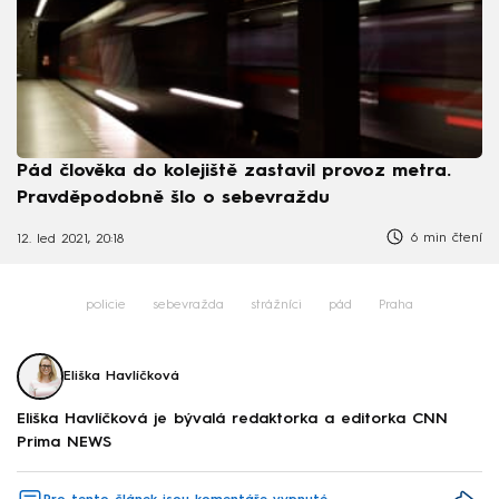
Pád člověka do kolejiště zastavil provoz metra.
Pravděpodobně šlo o sebevraždu
6 min čtení
12. led 2021, 20:18
policie
sebevražda
strážníci
pád
Praha
Eliška Havlíčková
Eliška Havlíčková je bývalá redaktorka a editorka CNN
Prima NEWS